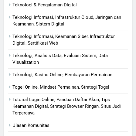
Teknologi & Pengalaman Digital
Teknologi Informasi, Infrastruktur Cloud, Jaringan dan
Keamanan, Sistem Digital
Teknologi Informasi, Keamanan Siber, Infrastruktur
Digital, Sertifikasi Web
Teknologi, Analisis Data, Evaluasi Sistem, Data
Visualization
Teknologi, Kasino Online, Pembayaran Permainan
Togel Online, Mindset Permainan, Strategi Togel
Tutorial Login Online, Panduan Daftar Akun, Tips
Keamanan Digital, Strategi Browser Ringan, Situs Judi
Terpercaya
Ulasan Komunitas