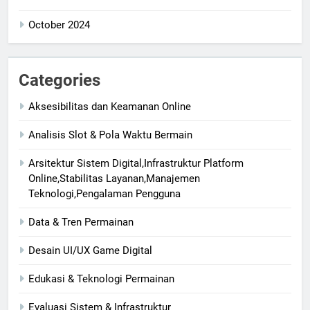
October 2024
Categories
Aksesibilitas dan Keamanan Online
Analisis Slot & Pola Waktu Bermain
Arsitektur Sistem Digital,Infrastruktur Platform
Online,Stabilitas Layanan,Manajemen
Teknologi,Pengalaman Pengguna
Data & Tren Permainan
Desain UI/UX Game Digital
Edukasi & Teknologi Permainan
Evaluasi Sistem & Infrastruktur