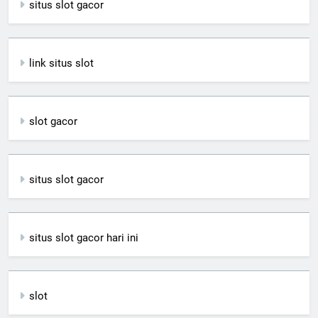
situs slot gacor
link situs slot
slot gacor
situs slot gacor
situs slot gacor hari ini
slot