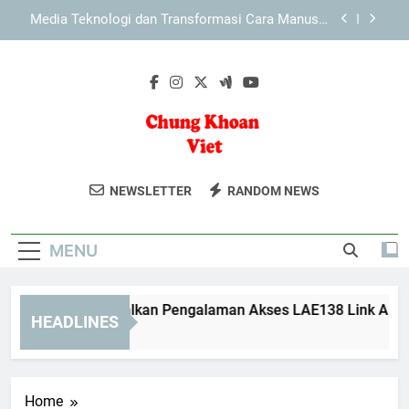
Skip
Panduan Lengkap Login Tiara4D melalui Browser
to
dan Perangkat Mobile
content
Analisis Responsivitas Desain Lebah4D:
Optimalisasi Tampilan untuk Berbagai Perangkat
Cara Mengoptimalkan Pengalaman Akses
LAE138 Link Alternatif dengan Aman dan Nyaman
Media Teknologi dan Transformasi Cara Manusia
Berkomunikasi
Chung Khoan
Dapatkan Berita Terbaru Tentang Saham
Panduan Lengkap Login Tiara4D melalui Browser
NEWSLETTER
RANDOM NEWS
dan Perangkat Mobile
Viet
Dan Pasar Keuangan Vietnam Di Chung
Analisis Responsivitas Desain Lebah4D:
Khoan Viet.
Optimalisasi Tampilan untuk Berbagai Perangkat
MENU
ara Mengoptimalkan Pengalaman Akses LAE138 Link Alterna
HEADLINES
Months Ago
Home