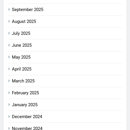
September 2025
August 2025
July 2025
June 2025
May 2025
April 2025
March 2025
February 2025
January 2025
December 2024
November 2024