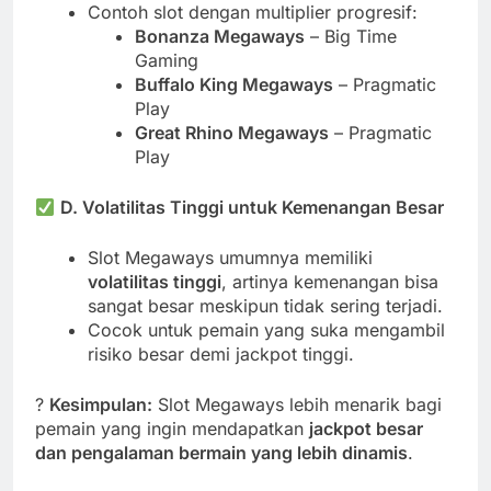
Contoh slot dengan multiplier progresif:
Bonanza Megaways
– Big Time
Gaming
Buffalo King Megaways
– Pragmatic
Play
Great Rhino Megaways
– Pragmatic
Play
D. Volatilitas Tinggi untuk Kemenangan Besar
Slot Megaways umumnya memiliki
volatilitas tinggi
, artinya kemenangan bisa
sangat besar meskipun tidak sering terjadi.
Cocok untuk pemain yang suka mengambil
risiko besar demi jackpot tinggi.
?
Kesimpulan:
Slot Megaways lebih menarik bagi
pemain yang ingin mendapatkan
jackpot besar
dan pengalaman bermain yang lebih dinamis
.