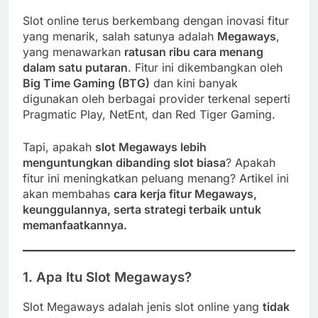
Slot online terus berkembang dengan inovasi fitur
yang menarik, salah satunya adalah
Megaways
,
yang menawarkan
ratusan ribu cara menang
dalam satu putaran
. Fitur ini dikembangkan oleh
Big Time Gaming (BTG)
dan kini banyak
digunakan oleh berbagai provider terkenal seperti
Pragmatic Play, NetEnt, dan Red Tiger Gaming.
Tapi, apakah
slot Megaways lebih
menguntungkan dibanding slot biasa
? Apakah
fitur ini meningkatkan peluang menang? Artikel ini
akan membahas
cara kerja fitur Megaways,
keunggulannya, serta strategi terbaik untuk
memanfaatkannya.
1. Apa Itu Slot Megaways?
Slot Megaways adalah jenis slot online yang
tidak