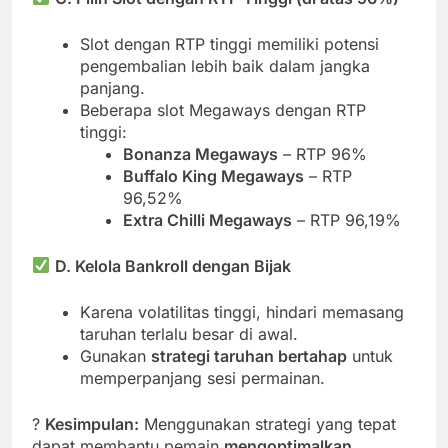
Slot dengan RTP tinggi memiliki potensi
pengembalian lebih baik dalam jangka
panjang.
Beberapa slot Megaways dengan RTP
tinggi:
Bonanza Megaways
– RTP 96%
Buffalo King Megaways
– RTP
96,52%
Extra Chilli Megaways
– RTP 96,19%
D. Kelola Bankroll dengan Bijak
Karena volatilitas tinggi, hindari memasang
taruhan terlalu besar di awal.
Gunakan
strategi taruhan bertahap
untuk
memperpanjang sesi permainan.
?
Kesimpulan:
Menggunakan strategi yang tepat
dapat membantu pemain
mengoptimalkan