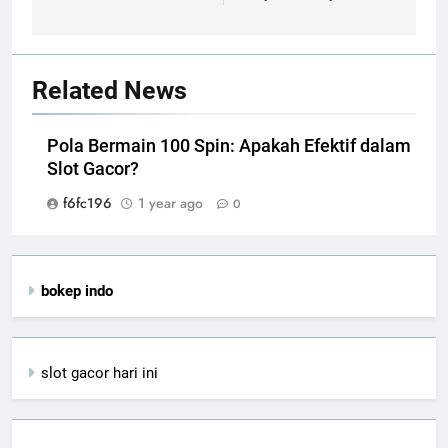
Related News
Pola Bermain 100 Spin: Apakah Efektif dalam
Slot Gacor?
f6fc196
1 year ago
0
bokep indo
slot gacor hari ini