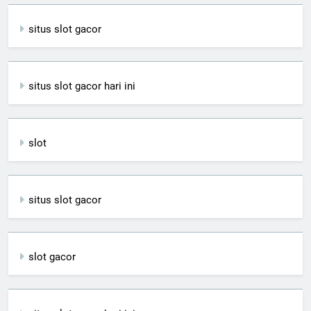
situs slot gacor
situs slot gacor hari ini
slot
situs slot gacor
slot gacor