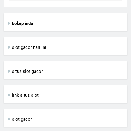
bokep indo
slot gacor hari ini
situs slot gacor
link situs slot
slot gacor