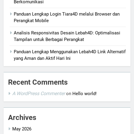
Berkomunikasi
Panduan Lengkap Login Tiara4D melalui Browser dan
Perangkat Mobile
Analisis Responsivitas Desain Lebah4D: Optimalisasi
Tampilan untuk Berbagai Perangkat
Panduan Lengkap Menggunakan Lebah4D Link Alternatif
yang Aman dan Aktif Hari Ini
Recent Comments
A WordPress Commenter
on
Hello world!
Archives
May 2026