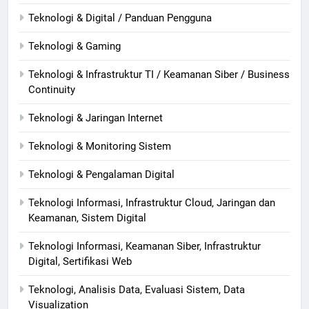
Teknologi & Digital / Panduan Pengguna
Teknologi & Gaming
Teknologi & Infrastruktur TI / Keamanan Siber / Business
Continuity
Teknologi & Jaringan Internet
Teknologi & Monitoring Sistem
Teknologi & Pengalaman Digital
Teknologi Informasi, Infrastruktur Cloud, Jaringan dan
Keamanan, Sistem Digital
Teknologi Informasi, Keamanan Siber, Infrastruktur
Digital, Sertifikasi Web
Teknologi, Analisis Data, Evaluasi Sistem, Data
Visualization