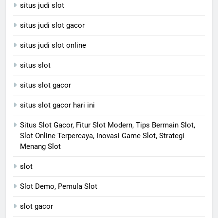
situs judi slot
situs judi slot gacor
situs judi slot online
situs slot
situs slot gacor
situs slot gacor hari ini
Situs Slot Gacor, Fitur Slot Modern, Tips Bermain Slot,
Slot Online Terpercaya, Inovasi Game Slot, Strategi
Menang Slot
slot
Slot Demo, Pemula Slot
slot gacor