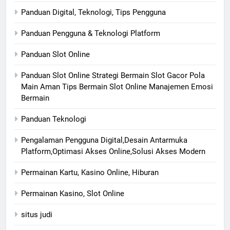
Panduan Digital, Teknologi, Tips Pengguna
Panduan Pengguna & Teknologi Platform
Panduan Slot Online
Panduan Slot Online Strategi Bermain Slot Gacor Pola
Main Aman Tips Bermain Slot Online Manajemen Emosi
Bermain
Panduan Teknologi
Pengalaman Pengguna Digital,Desain Antarmuka
Platform,Optimasi Akses Online,Solusi Akses Modern
Permainan Kartu, Kasino Online, Hiburan
Permainan Kasino, Slot Online
situs judi