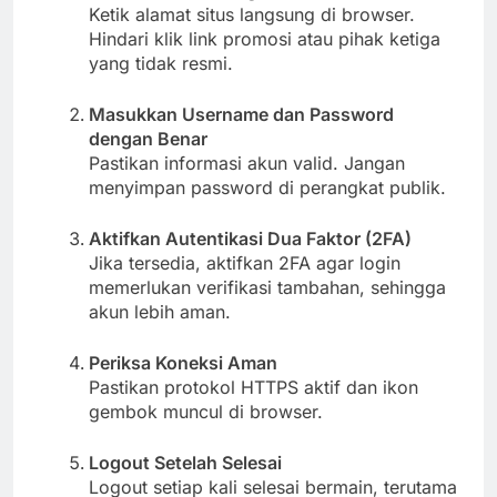
Ketik alamat situs langsung di browser.
Hindari klik link promosi atau pihak ketiga
yang tidak resmi.
Masukkan Username dan Password
dengan Benar
Pastikan informasi akun valid. Jangan
menyimpan password di perangkat publik.
Aktifkan Autentikasi Dua Faktor (2FA)
Jika tersedia, aktifkan 2FA agar login
memerlukan verifikasi tambahan, sehingga
akun lebih aman.
Periksa Koneksi Aman
Pastikan protokol HTTPS aktif dan ikon
gembok muncul di browser.
Logout Setelah Selesai
Logout setiap kali selesai bermain, terutama