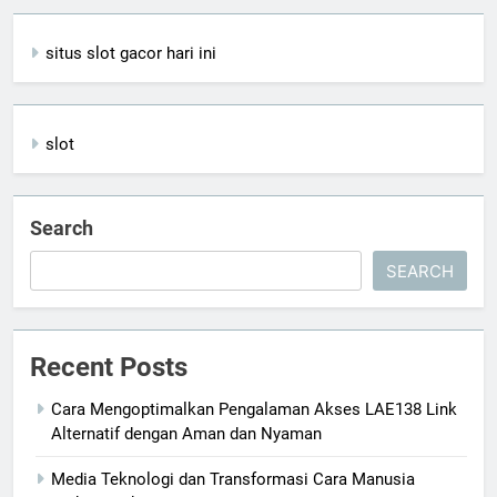
situs slot gacor hari ini
slot
Search
SEARCH
Recent Posts
Cara Mengoptimalkan Pengalaman Akses LAE138 Link
Alternatif dengan Aman dan Nyaman
Media Teknologi dan Transformasi Cara Manusia