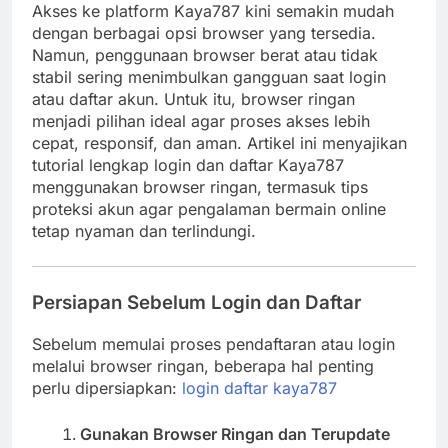
Akses ke platform Kaya787 kini semakin mudah
dengan berbagai opsi browser yang tersedia.
Namun, penggunaan browser berat atau tidak
stabil sering menimbulkan gangguan saat login
atau daftar akun. Untuk itu, browser ringan
menjadi pilihan ideal agar proses akses lebih
cepat, responsif, dan aman. Artikel ini menyajikan
tutorial lengkap login dan daftar Kaya787
menggunakan browser ringan, termasuk tips
proteksi akun agar pengalaman bermain online
tetap nyaman dan terlindungi.
Persiapan Sebelum Login dan Daftar
Sebelum memulai proses pendaftaran atau login
melalui browser ringan, beberapa hal penting
perlu dipersiapkan:
login daftar kaya787
Gunakan Browser Ringan dan Terupdate