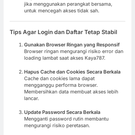
jika menggunakan perangkat bersama,
untuk mencegah akses tidak sah.
Tips Agar Login dan Daftar Tetap Stabil
Gunakan Browser Ringan yang Responsif
Browser ringan mengurangi risiko error dan
loading lambat saat akses Kaya787.
Hapus Cache dan Cookies Secara Berkala
Cache dan cookies lama dapat
mengganggu performa browser.
Membersihkan data membuat akses lebih
lancar.
Update Password Secara Berkala
Mengganti password rutin membantu
mengurangi risiko peretasan.