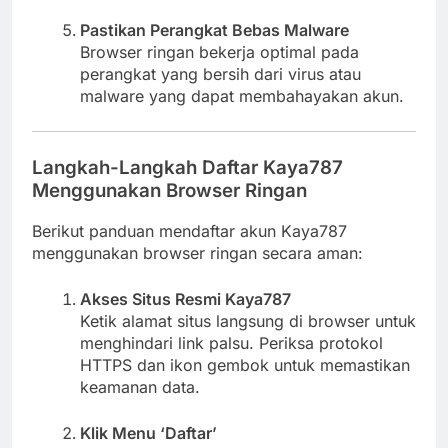
Pastikan Perangkat Bebas Malware
Browser ringan bekerja optimal pada
perangkat yang bersih dari virus atau
malware yang dapat membahayakan akun.
Langkah-Langkah Daftar Kaya787
Menggunakan Browser Ringan
Berikut panduan mendaftar akun Kaya787
menggunakan browser ringan secara aman:
Akses Situs Resmi Kaya787
Ketik alamat situs langsung di browser untuk
menghindari link palsu. Periksa protokol
HTTPS dan ikon gembok untuk memastikan
keamanan data.
Klik Menu ‘Daftar’