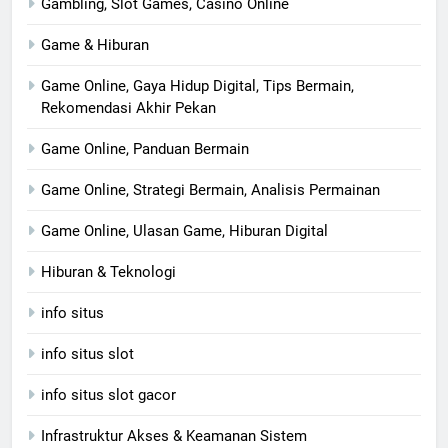
Gambling, Slot Games, Casino Online
Game & Hiburan
Game Online, Gaya Hidup Digital, Tips Bermain,
Rekomendasi Akhir Pekan
Game Online, Panduan Bermain
Game Online, Strategi Bermain, Analisis Permainan
Game Online, Ulasan Game, Hiburan Digital
Hiburan & Teknologi
info situs
info situs slot
info situs slot gacor
Infrastruktur Akses & Keamanan Sistem