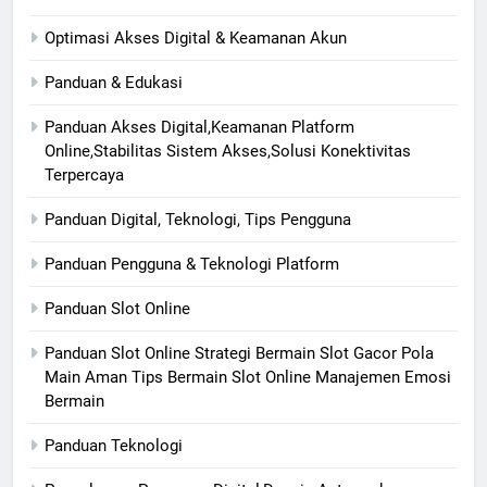
Optimasi Akses Digital & Keamanan Akun
Panduan & Edukasi
Panduan Akses Digital,Keamanan Platform
Online,Stabilitas Sistem Akses,Solusi Konektivitas
Terpercaya
Panduan Digital, Teknologi, Tips Pengguna
Panduan Pengguna & Teknologi Platform
Panduan Slot Online
Panduan Slot Online Strategi Bermain Slot Gacor Pola
Main Aman Tips Bermain Slot Online Manajemen Emosi
Bermain
Panduan Teknologi