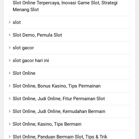
Slot Online Terpercaya, Inovasi Game Slot, Strategi
Menang Slot
slot
Slot Demo, Pemula Slot
slot gacor
slot gacor hari ini
Slot Online
Slot Online, Bonus Kasino, Tips Permainan
Slot Online, Judi Online, Fitur Permainan Slot
Slot Online, Judi Online, Kemudahan Bermain
Slot Online, Kasino, Tips Bermain
Slot Online, Panduan Bermain Slot, Tips & Trik