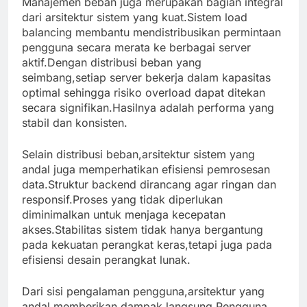
Manajemen beban juga merupakan bagian integral
dari arsitektur sistem yang kuat.Sistem load
balancing membantu mendistribusikan permintaan
pengguna secara merata ke berbagai server
aktif.Dengan distribusi beban yang
seimbang,setiap server bekerja dalam kapasitas
optimal sehingga risiko overload dapat ditekan
secara signifikan.Hasilnya adalah performa yang
stabil dan konsisten.
Selain distribusi beban,arsitektur sistem yang
andal juga memperhatikan efisiensi pemrosesan
data.Struktur backend dirancang agar ringan dan
responsif.Proses yang tidak diperlukan
diminimalkan untuk menjaga kecepatan
akses.Stabilitas sistem tidak hanya bergantung
pada kekuatan perangkat keras,tetapi juga pada
efisiensi desain perangkat lunak.
Dari sisi pengalaman pengguna,arsitektur yang
andal memberikan dampak langsung.Pengguna