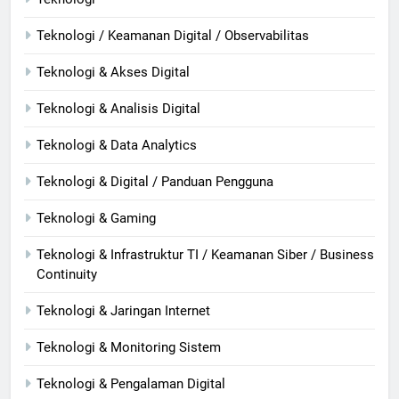
Teknologi / Keamanan Digital / Observabilitas
Teknologi & Akses Digital
Teknologi & Analisis Digital
Teknologi & Data Analytics
Teknologi & Digital / Panduan Pengguna
Teknologi & Gaming
Teknologi & Infrastruktur TI / Keamanan Siber / Business
Continuity
Teknologi & Jaringan Internet
Teknologi & Monitoring Sistem
Teknologi & Pengalaman Digital