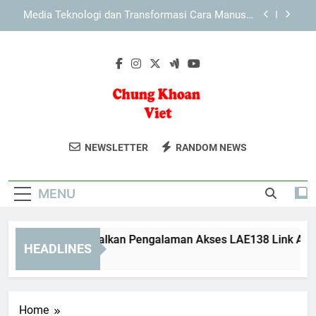
Skip
Panduan Lengkap Login Tiara4D melalui Browser
to
dan Perangkat Mobile
content
Analisis Responsivitas Desain Lebah4D:
Optimalisasi Tampilan untuk Berbagai Perangkat
Cara Mengoptimalkan Pengalaman Akses
LAE138 Link Alternatif dengan Aman dan Nyaman
Media Teknologi dan Transformasi Cara Manusia
Berkomunikasi
Chung Khoan
Dapatkan Berita Terbaru Tentang Saham
Panduan Lengkap Login Tiara4D melalui Browser
NEWSLETTER
RANDOM NEWS
dan Perangkat Mobile
Viet
Dan Pasar Keuangan Vietnam Di Chung
Analisis Responsivitas Desain Lebah4D:
Khoan Viet.
Optimalisasi Tampilan untuk Berbagai Perangkat
MENU
Cara Mengoptimalkan Pengalaman Akses LAE138 Link Altern
HEADLINES
3 Months Ago
Home