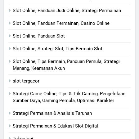
Slot Online, Panduan Judi Online, Strategi Permainan
Slot Online, Panduan Permainan, Casino Online
Slot Online, Panduan Slot
Slot Online, Strategi Slot, Tips Bermain Slot
Slot Online, Tips Bermain, Panduan Pemula, Strategi
Menang, Keamanan Akun
slot tergacor
Strategi Game Online, Tips & Trik Gaming, Pengelolaan
Sumber Daya, Gaming Pemula, Optimasi Karakter
Strategi Permainan & Analisis Taruhan
Strategi Permainan & Edukasi Slot Digital
Teknologi