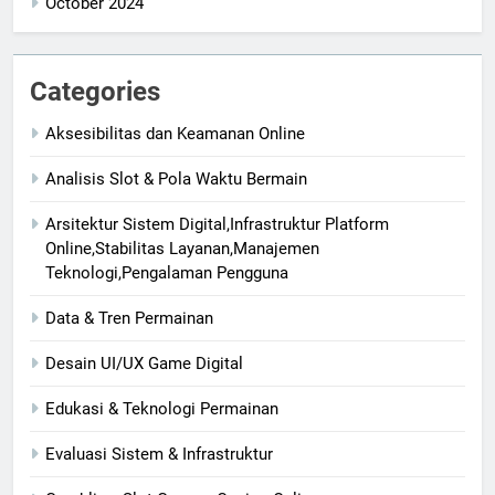
October 2024
Categories
Aksesibilitas dan Keamanan Online
Analisis Slot & Pola Waktu Bermain
Arsitektur Sistem Digital,Infrastruktur Platform
Online,Stabilitas Layanan,Manajemen
Teknologi,Pengalaman Pengguna
Data & Tren Permainan
Desain UI/UX Game Digital
Edukasi & Teknologi Permainan
Evaluasi Sistem & Infrastruktur