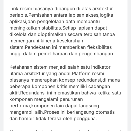
Link resmi biasanya dibangun di atas arsitektur
berlapis.Pemisahan antara lapisan akses,logika
aplikasi,dan pengelolaan data membantu
meningkatkan stabilitas.Setiap lapisan dapat
dikelola dan dioptimalkan secara terpisah tanpa
memengaruhi kinerja keseluruhan
sistem.Pendekatan ini memberikan fleksibilitas
tinggi dalam pemeliharaan dan pengembangan.
Ketahanan sistem menjadi salah satu indikator
utama arsitektur yang andal.Platform resmi
biasanya menerapkan konsep redundansi,di mana
beberapa komponen kritis memiliki cadangan
aktif.Redundansi ini memastikan bahwa ketika satu
komponen mengalami penurunan
performa,komponen lain dapat langsung
mengambil alih.Proses ini berlangsung otomatis
dan hampir tidak terasa oleh pengguna.