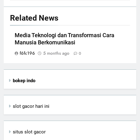
Related News
Media Teknologi dan Transformasi Cara
Manusia Berkomunikasi
f6fc196
5 months ago
0
bokep indo
slot gacor hari ini
situs slot gacor