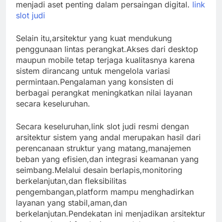
menjadi aset penting dalam persaingan digital.
link
slot judi
Selain itu,arsitektur yang kuat mendukung
penggunaan lintas perangkat.Akses dari desktop
maupun mobile tetap terjaga kualitasnya karena
sistem dirancang untuk mengelola variasi
permintaan.Pengalaman yang konsisten di
berbagai perangkat meningkatkan nilai layanan
secara keseluruhan.
Secara keseluruhan,link slot judi resmi dengan
arsitektur sistem yang andal merupakan hasil dari
perencanaan struktur yang matang,manajemen
beban yang efisien,dan integrasi keamanan yang
seimbang.Melalui desain berlapis,monitoring
berkelanjutan,dan fleksibilitas
pengembangan,platform mampu menghadirkan
layanan yang stabil,aman,dan
berkelanjutan.Pendekatan ini menjadikan arsitektur