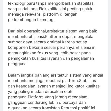
teknologi baru tanpa mengorbankan stabilitas
yang sudah ada.Fleksibilitas ini penting untuk
menjaga relevansi platform di tengah
perkembangan teknologi.
Dari sisi operasional,arsitektur sistem yang baik
membantu efisiensi.Platform dapat mengelola
sumber daya secara optimal karena setiap
komponen bekerja sesuai perannya.Efisiensi ini
memungkinkan fokus yang lebih besar pada
peningkatan kualitas layanan dan pengalaman
pengguna.
Dalam jangka panjang,arsitektur sistem yang andal
membantu menjaga reputasi platform.Stabilitas
dan keandalan layanan menjadi indikator kualitas
yang paling mudah dirasakan oleh
pengguna.Platform yang jarang mengalami
gangguan cenderung lebih dipercaya dan
digunakan secara konsisten.Reputasi positif ini