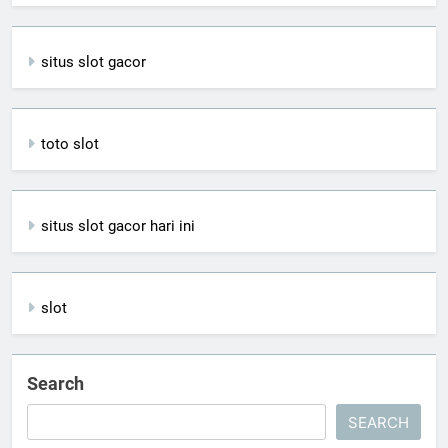
situs slot gacor
toto slot
situs slot gacor hari ini
slot
Search
SEARCH