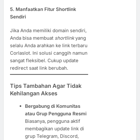
5.
Manfaatkan Fitur Shortlink
Sendiri
Jika Anda memiliki domain sendiri,
Anda bisa membuat
shortlink
yang
selalu Anda arahkan ke link terbaru
Corlaslot. Ini solusi canggih namun
sangat fleksibel. Cukup update
redirect saat link berubah.
Tips Tambahan Agar Tidak
Kehilangan Akses
Bergabung di Komunitas
atau Grup Pengguna Resmi
Biasanya, pengguna aktif
membagikan update link di
grup Telegram, Discord,