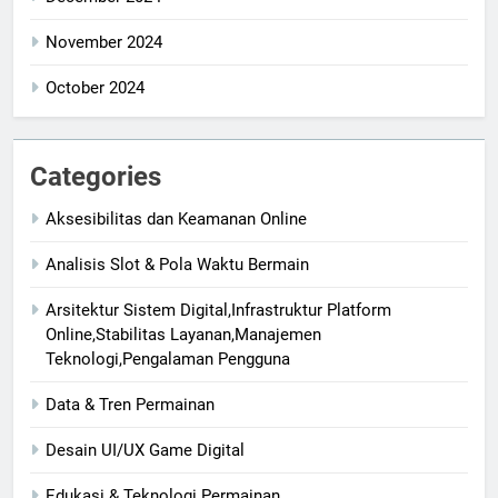
November 2024
October 2024
Categories
Aksesibilitas dan Keamanan Online
Analisis Slot & Pola Waktu Bermain
Arsitektur Sistem Digital,Infrastruktur Platform
Online,Stabilitas Layanan,Manajemen
Teknologi,Pengalaman Pengguna
Data & Tren Permainan
Desain UI/UX Game Digital
Edukasi & Teknologi Permainan