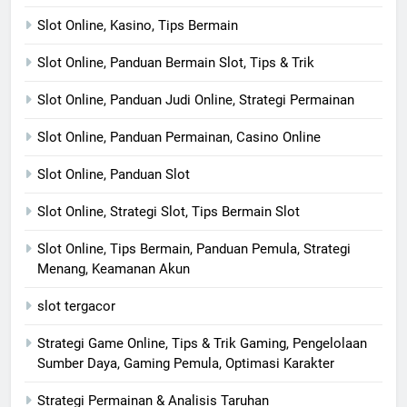
Slot Online, Kasino, Tips Bermain
Slot Online, Panduan Bermain Slot, Tips & Trik
Slot Online, Panduan Judi Online, Strategi Permainan
Slot Online, Panduan Permainan, Casino Online
Slot Online, Panduan Slot
Slot Online, Strategi Slot, Tips Bermain Slot
Slot Online, Tips Bermain, Panduan Pemula, Strategi
Menang, Keamanan Akun
slot tergacor
Strategi Game Online, Tips & Trik Gaming, Pengelolaan
Sumber Daya, Gaming Pemula, Optimasi Karakter
Strategi Permainan & Analisis Taruhan