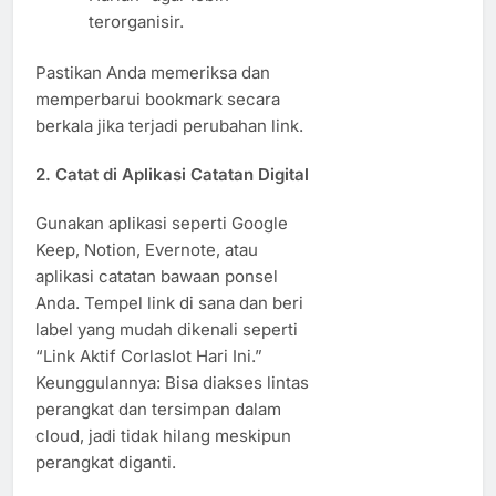
terorganisir.
Pastikan Anda memeriksa dan
memperbarui bookmark secara
berkala jika terjadi perubahan link.
2.
Catat di Aplikasi Catatan Digital
Gunakan aplikasi seperti Google
Keep, Notion, Evernote, atau
aplikasi catatan bawaan ponsel
Anda. Tempel link di sana dan beri
label yang mudah dikenali seperti
“Link Aktif Corlaslot Hari Ini.”
Keunggulannya: Bisa diakses lintas
perangkat dan tersimpan dalam
cloud, jadi tidak hilang meskipun
perangkat diganti.