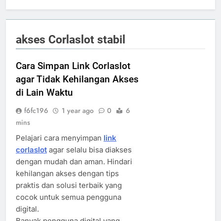
akses Corlaslot stabil
Cara Simpan Link Corlaslot
agar Tidak Kehilangan Akses
di Lain Waktu
f6fc196
1 year ago
0
6
mins
Pelajari cara menyimpan
link
corlaslot
agar selalu bisa diakses
dengan mudah dan aman. Hindari
kehilangan akses dengan tips
praktis dan solusi terbaik yang
cocok untuk semua pengguna
digital.
Banyak pengguna digital yang