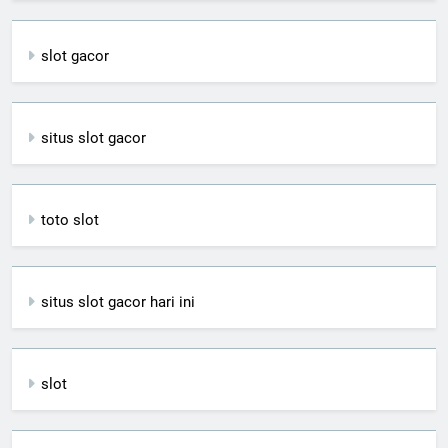
slot gacor
situs slot gacor
toto slot
situs slot gacor hari ini
slot