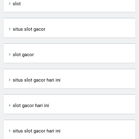
slot
situs slot gacor
slot gacor
situs slot gacor hari ini
slot gacor hari ini
situs slot gacor hari ini