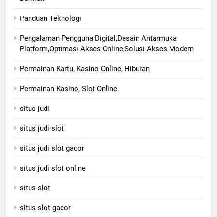
Panduan Teknologi
Pengalaman Pengguna Digital,Desain Antarmuka
Platform,Optimasi Akses Online,Solusi Akses Modern
Permainan Kartu, Kasino Online, Hiburan
Permainan Kasino, Slot Online
situs judi
situs judi slot
situs judi slot gacor
situs judi slot online
situs slot
situs slot gacor