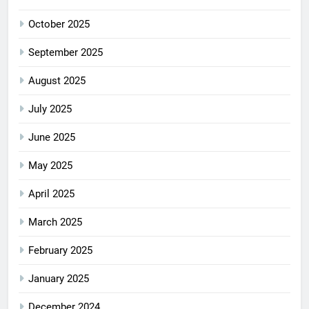
October 2025
September 2025
August 2025
July 2025
June 2025
May 2025
April 2025
March 2025
February 2025
January 2025
December 2024