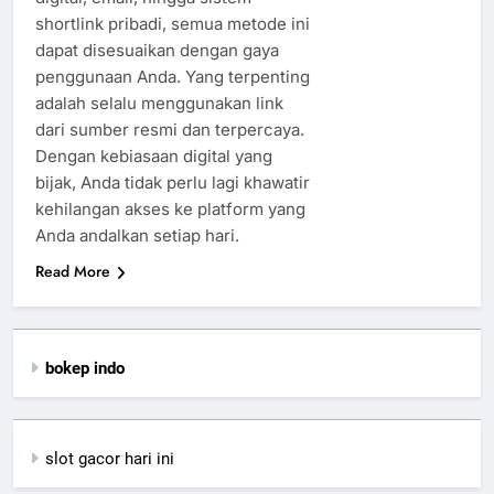
shortlink pribadi, semua metode ini
dapat disesuaikan dengan gaya
penggunaan Anda. Yang terpenting
adalah selalu menggunakan link
dari sumber resmi dan terpercaya.
Dengan kebiasaan digital yang
bijak, Anda tidak perlu lagi khawatir
kehilangan akses ke platform yang
Anda andalkan setiap hari.
Read More
bokep indo
slot gacor hari ini