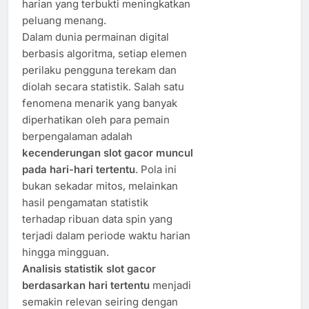
harian yang terbukti meningkatkan
peluang menang.
Dalam dunia permainan digital
berbasis algoritma, setiap elemen
perilaku pengguna terekam dan
diolah secara statistik. Salah satu
fenomena menarik yang banyak
diperhatikan oleh para pemain
berpengalaman adalah
kecenderungan slot gacor muncul
pada hari-hari tertentu
. Pola ini
bukan sekadar mitos, melainkan
hasil pengamatan statistik
terhadap ribuan data spin yang
terjadi dalam periode waktu harian
hingga mingguan.
Analisis statistik slot gacor
berdasarkan hari tertentu
menjadi
semakin relevan seiring dengan