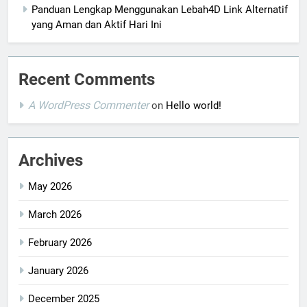
Panduan Lengkap Menggunakan Lebah4D Link Alternatif
yang Aman dan Aktif Hari Ini
Recent Comments
A WordPress Commenter
on
Hello world!
Archives
May 2026
March 2026
February 2026
January 2026
December 2025