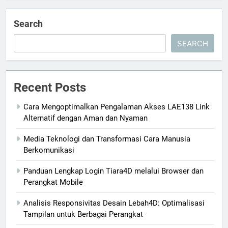
Search
SEARCH
Recent Posts
Cara Mengoptimalkan Pengalaman Akses LAE138 Link
Alternatif dengan Aman dan Nyaman
Media Teknologi dan Transformasi Cara Manusia
Berkomunikasi
Panduan Lengkap Login Tiara4D melalui Browser dan
Perangkat Mobile
Analisis Responsivitas Desain Lebah4D: Optimalisasi
Tampilan untuk Berbagai Perangkat