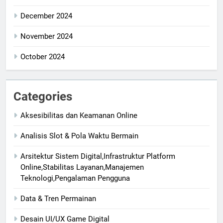
December 2024
November 2024
October 2024
Categories
Aksesibilitas dan Keamanan Online
Analisis Slot & Pola Waktu Bermain
Arsitektur Sistem Digital,Infrastruktur Platform
Online,Stabilitas Layanan,Manajemen
Teknologi,Pengalaman Pengguna
Data & Tren Permainan
Desain UI/UX Game Digital