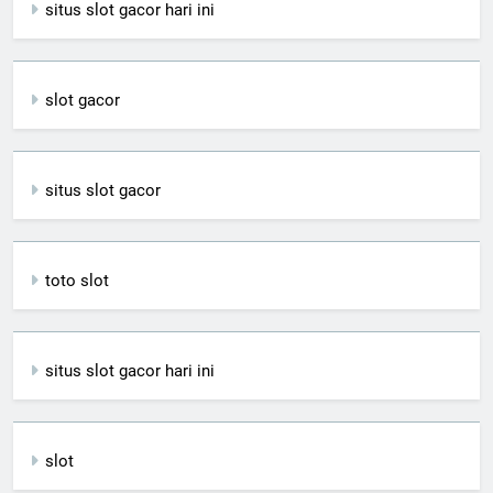
situs slot gacor hari ini
slot gacor
situs slot gacor
toto slot
situs slot gacor hari ini
slot