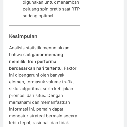
digunakan untuk menambah
peluang spin gratis saat RTP
sedang optimal.
Kesimpulan
Analisis statistik menunjukkan
bahwa
slot gacor memang
memiliki tren performa
berdasarkan hari tertentu
. Faktor
ini dipengaruhi oleh banyak
elemen, termasuk volume trafik,
siklus algoritma, serta kebijakan
promosi dari situs. Dengan
memahami dan memanfaatkan
informasi ini, pemain dapat
mengatur strategi bermain secara
lebih tepat, rasional, dan tidak