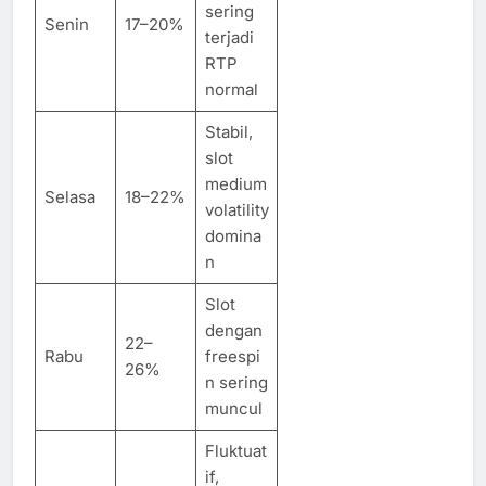
sering
Senin
17–20%
terjadi
RTP
normal
Stabil,
slot
medium
Selasa
18–22%
volatility
domina
n
Slot
dengan
22–
Rabu
freespi
26%
n sering
muncul
Fluktuat
if,