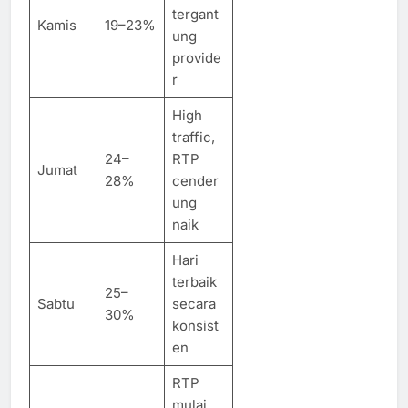
tergant
Kamis
19–23%
ung
provide
r
High
traffic,
24–
RTP
Jumat
28%
cender
ung
naik
Hari
terbaik
25–
Sabtu
secara
30%
konsist
en
RTP
mulai