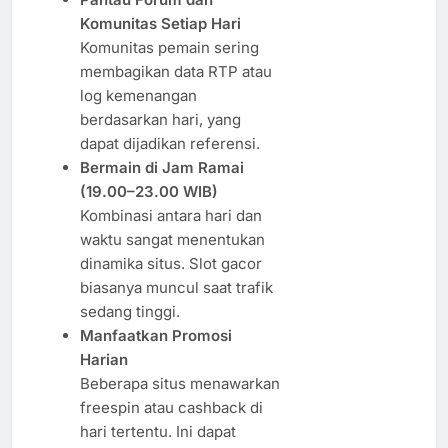
Komunitas Setiap Hari
Komunitas pemain sering
membagikan data RTP atau
log kemenangan
berdasarkan hari, yang
dapat dijadikan referensi.
Bermain di Jam Ramai
(19.00–23.00 WIB)
Kombinasi antara hari dan
waktu sangat menentukan
dinamika situs. Slot gacor
biasanya muncul saat trafik
sedang tinggi.
Manfaatkan Promosi
Harian
Beberapa situs menawarkan
freespin atau cashback di
hari tertentu. Ini dapat