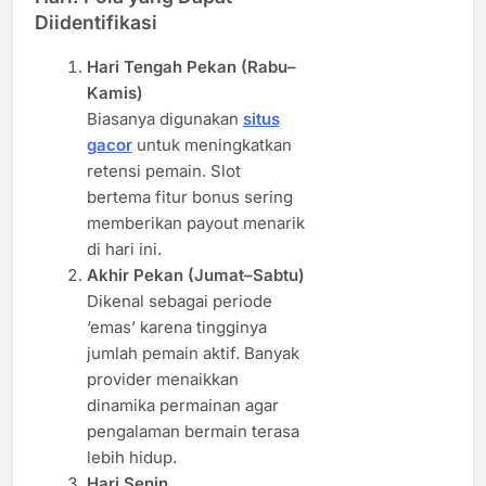
Diidentifikasi
Hari Tengah Pekan (Rabu–
Kamis)
Biasanya digunakan
situs
gacor
untuk meningkatkan
retensi pemain. Slot
bertema fitur bonus sering
memberikan payout menarik
di hari ini.
Akhir Pekan (Jumat–Sabtu)
Dikenal sebagai periode
‘emas’ karena tingginya
jumlah pemain aktif. Banyak
provider menaikkan
dinamika permainan agar
pengalaman bermain terasa
lebih hidup.
Hari Senin