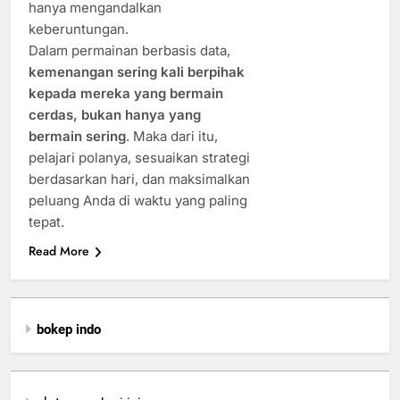
hanya mengandalkan
keberuntungan.
Dalam permainan berbasis data,
kemenangan sering kali berpihak
kepada mereka yang bermain
cerdas, bukan hanya yang
bermain sering
. Maka dari itu,
pelajari polanya, sesuaikan strategi
berdasarkan hari, dan maksimalkan
peluang Anda di waktu yang paling
tepat.
Read More
bokep indo