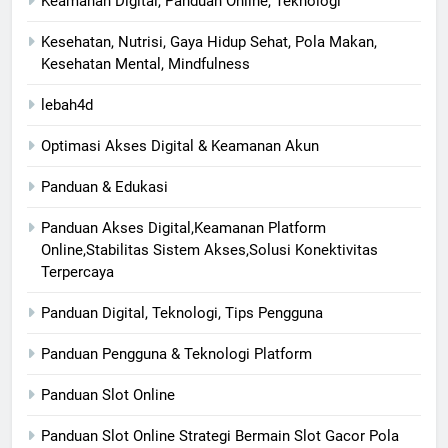
Keamanan Digital, Panduan Online, Teknologi
Kesehatan, Nutrisi, Gaya Hidup Sehat, Pola Makan,
Kesehatan Mental, Mindfulness
lebah4d
Optimasi Akses Digital & Keamanan Akun
Panduan & Edukasi
Panduan Akses Digital,Keamanan Platform
Online,Stabilitas Sistem Akses,Solusi Konektivitas
Terpercaya
Panduan Digital, Teknologi, Tips Pengguna
Panduan Pengguna & Teknologi Platform
Panduan Slot Online
Panduan Slot Online Strategi Bermain Slot Gacor Pola