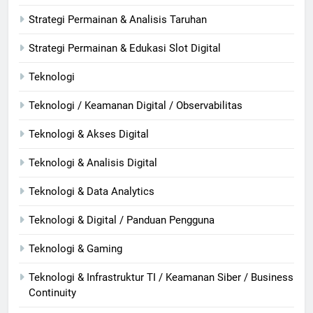
Strategi Permainan & Analisis Taruhan
Strategi Permainan & Edukasi Slot Digital
Teknologi
Teknologi / Keamanan Digital / Observabilitas
Teknologi & Akses Digital
Teknologi & Analisis Digital
Teknologi & Data Analytics
Teknologi & Digital / Panduan Pengguna
Teknologi & Gaming
Teknologi & Infrastruktur TI / Keamanan Siber / Business
Continuity