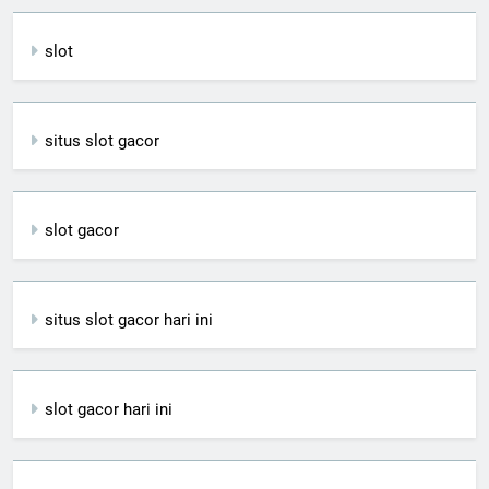
slot
situs slot gacor
slot gacor
situs slot gacor hari ini
slot gacor hari ini