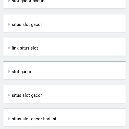
slot gacor hari ini
situs slot gacor
link situs slot
slot gacor
situs slot gacor
situs slot gacor hari ini