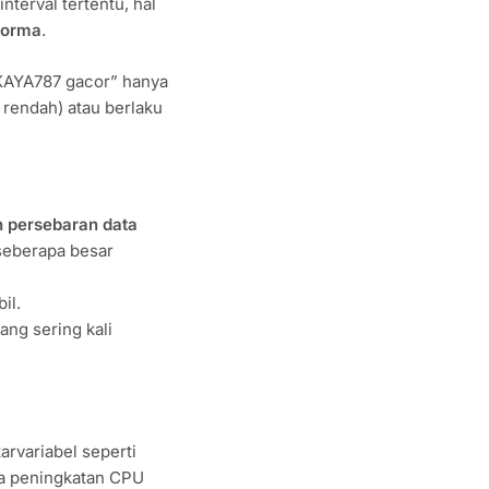
 interval tertentu, hal
rforma
.
“KAYA787 gacor” hanya
 rendah) atau berlaku
n persebaran data
i seberapa besar
il.
ang sering kali
rvariabel seperti
ka peningkatan CPU