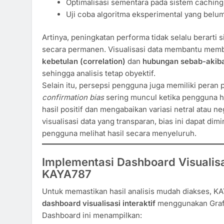
Optimalisasi sementara pada sistem caching
Uji coba algoritma eksperimental yang belum 
Artinya, peningkatan performa tidak selalu berarti 
secara permanen. Visualisasi data membantu mem
kebetulan (correlation)
dan
hubungan sebab-akiba
sehingga analisis tetap obyektif.
Selain itu, persepsi pengguna juga memiliki peran
confirmation bias
sering muncul ketika pengguna 
hasil positif dan mengabaikan variasi netral atau ne
visualisasi data yang transparan, bias ini dapat dim
pengguna melihat hasil secara menyeluruh.
Implementasi Dashboard Visualisa
KAYA787
Untuk memastikan hasil analisis mudah diakses,
dashboard visualisasi interaktif
menggunakan Graf
Dashboard ini menampilkan: