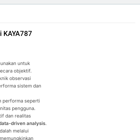
si KAYA787
igunakan untuk
cara objektif.
eknik observasi
erforma sistem dan
m performa seperti
nitas pengguna.
f dan realitas
data-driven analysis
.
adalah melalui
 memungkinkan