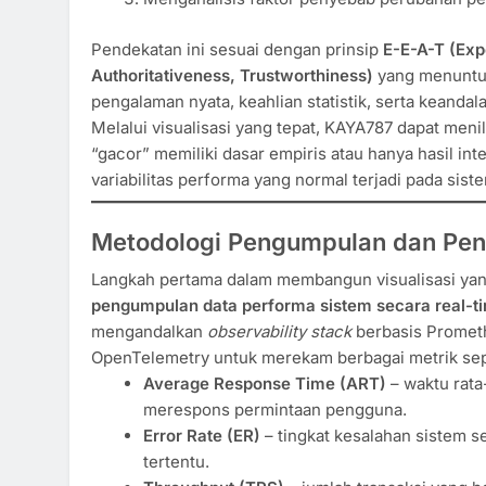
Pendekatan ini sesuai dengan prinsip
E-E-A-T (Exp
Authoritativeness, Trustworthiness)
yang menuntut
pengalaman nyata, keahlian statistik, serta keandal
Melalui visualisasi yang tepat, KAYA787 dapat menil
“gacor” memiliki dasar empiris atau hanya hasil inte
variabilitas performa yang normal terjadi pada sist
Metodologi Pengumpulan dan Pen
Langkah pertama dalam membangun visualisasi yang
pengumpulan data performa sistem secara real-t
mengandalkan
observability stack
berbasis Prometh
OpenTelemetry untuk merekam berbagai metrik sep
Average Response Time (ART)
– waktu rata
merespons permintaan pengguna.
Error Rate (ER)
– tingkat kesalahan sistem s
tertentu.