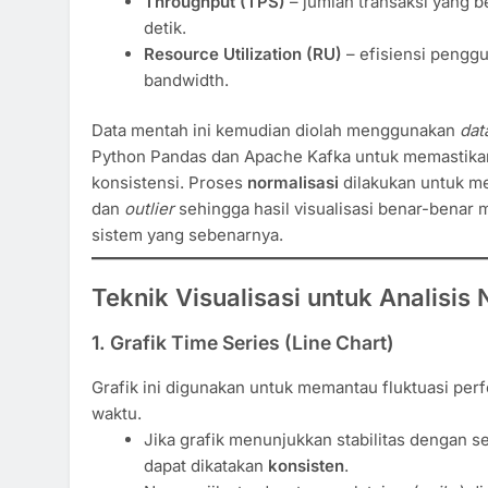
Throughput (TPS)
– jumlah transaksi yang b
detik.
Resource Utilization (RU)
– efisiensi pengg
bandwidth.
Data mentah ini kemudian diolah menggunakan
dat
Python Pandas dan Apache Kafka untuk memastikan
konsistensi. Proses
normalisasi
dilakukan untuk m
dan
outlier
sehingga hasil visualisasi benar-benar 
sistem yang sebenarnya.
Teknik Visualisasi untuk Analisis
1.
Grafik Time Series (Line Chart)
Grafik ini digunakan untuk memantau fluktuasi per
waktu.
Jika grafik menunjukkan stabilitas dengan sed
dapat dikatakan
konsisten
.