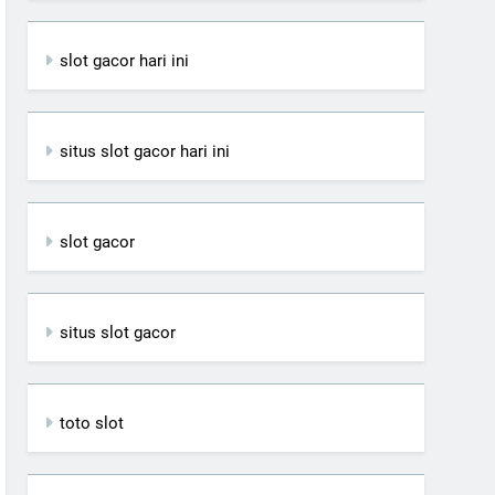
slot gacor hari ini
situs slot gacor hari ini
slot gacor
situs slot gacor
toto slot