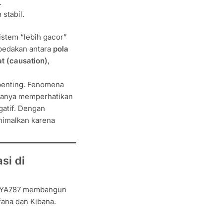
.
stabil.
sistem “lebih gacor”
bedakan antara
pola
t (causation)
,
 penting. Fenomena
hanya memperhatikan
gatif. Dengan
inimalkan karena
si di
 KAYA787 membangun
ana dan Kibana.