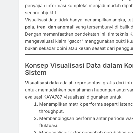
penyajian informasi kompleks menjadi mudah dipah
secara objektif.
Visualisasi data tidak hanya menampilkan angka, t
pola, tren, dan anomali
yang tersembunyi di balik 
Dengan memanfaatkan pendekatan ini, tim teknis 
mengevaluasi klaim “gacor” menggunakan bukti kuan
bukan sekadar opini atau kesan sesaat dari penggu
Konsep Visualisasi Data dalam Ko
Sistem
Visualisasi data
adalah representasi grafis dari in
untuk memudahkan pemahaman hubungan antarvari
evaluasi KAYA787, visualisasi digunakan untuk:
Menampilkan metrik performa seperti latenc
throughput.
Membandingkan performa antar periode wak
fluktuasi.
Menganalisis faktor penyebab perubahan pe