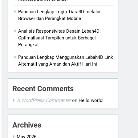
Panduan Lengkap Login Tiara4D melalui
Browser dan Perangkat Mobile
Analisis Responsivitas Desain Lebah4D:
Optimalisasi Tampilan untuk Berbagai
Perangkat
Panduan Lengkap Menggunakan Lebah4D Link
Alternatif yang Aman dan Aktif Hari Ini
Recent Comments
A WordPress Commenter
on
Hello world!
Archives
May 2026