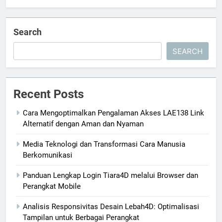
Search
SEARCH
Recent Posts
Cara Mengoptimalkan Pengalaman Akses LAE138 Link
Alternatif dengan Aman dan Nyaman
Media Teknologi dan Transformasi Cara Manusia
Berkomunikasi
Panduan Lengkap Login Tiara4D melalui Browser dan
Perangkat Mobile
Analisis Responsivitas Desain Lebah4D: Optimalisasi
Tampilan untuk Berbagai Perangkat