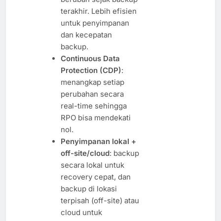
terakhir. Lebih efisien
untuk penyimpanan
dan kecepatan
backup.
Continuous Data
Protection (CDP)
:
menangkap setiap
perubahan secara
real-time sehingga
RPO bisa mendekati
nol.
Penyimpanan lokal +
off-site/cloud
: backup
secara lokal untuk
recovery cepat, dan
backup di lokasi
terpisah (off-site) atau
cloud untuk