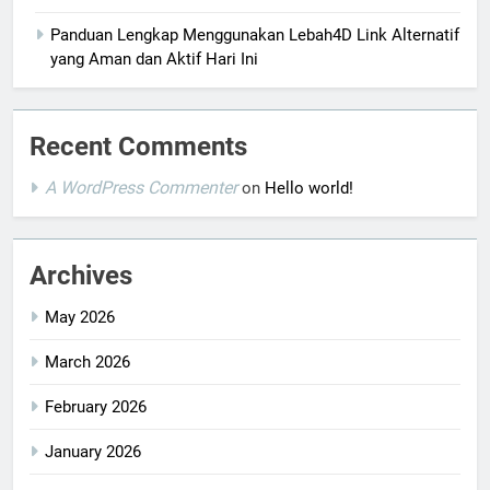
Panduan Lengkap Menggunakan Lebah4D Link Alternatif
yang Aman dan Aktif Hari Ini
Recent Comments
A WordPress Commenter
on
Hello world!
Archives
May 2026
March 2026
February 2026
January 2026