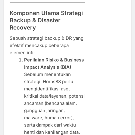
Komponen Utama Strategi
Backup & Disaster
Recovery
Sebuah strategi backup & DR yang
efektif mencakup beberapa
elemen inti:
Penilaian Risiko & Business
Impact Analysis (BIA)
Sebelum menentukan
strategi, Horas88 perlu
mengidentifikasi aset
kritikal data/layanan, potensi
ancaman (bencana alam,
gangguan jaringan,
malware, human error),
serta dampak dari waktu
henti dan kehilangan data.