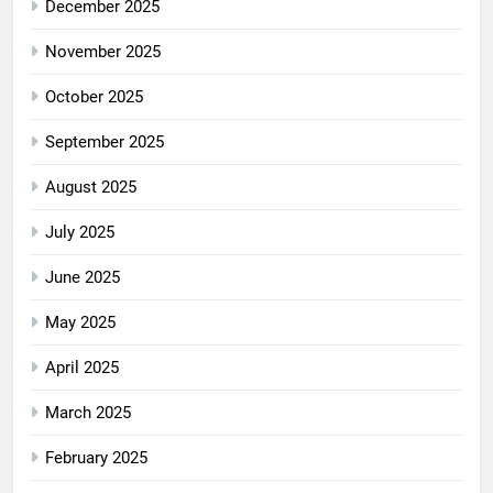
December 2025
November 2025
October 2025
September 2025
August 2025
July 2025
June 2025
May 2025
April 2025
March 2025
February 2025