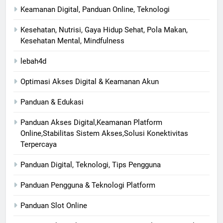
Keamanan Digital, Panduan Online, Teknologi
Kesehatan, Nutrisi, Gaya Hidup Sehat, Pola Makan,
Kesehatan Mental, Mindfulness
lebah4d
Optimasi Akses Digital & Keamanan Akun
Panduan & Edukasi
Panduan Akses Digital,Keamanan Platform
Online,Stabilitas Sistem Akses,Solusi Konektivitas
Terpercaya
Panduan Digital, Teknologi, Tips Pengguna
Panduan Pengguna & Teknologi Platform
Panduan Slot Online