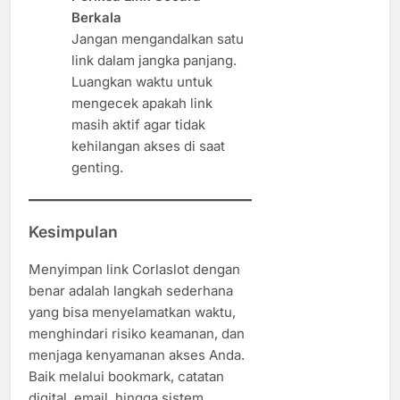
Berkala
Jangan mengandalkan satu
link dalam jangka panjang.
Luangkan waktu untuk
mengecek apakah link
masih aktif agar tidak
kehilangan akses di saat
genting.
Kesimpulan
Menyimpan link Corlaslot dengan
benar adalah langkah sederhana
yang bisa menyelamatkan waktu,
menghindari risiko keamanan, dan
menjaga kenyamanan akses Anda.
Baik melalui bookmark, catatan
digital, email, hingga sistem