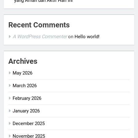
yang Aman dan Aktif Hari Ini
Recent Comments
A WordPress Commenter
on
Hello world!
Archives
May 2026
March 2026
February 2026
January 2026
December 2025
November 2025