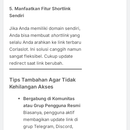
5.
Manfaatkan Fitur Shortlink
Sendiri
Jika Anda memiliki domain sendiri,
Anda bisa membuat
shortlink
yang
selalu Anda arahkan ke link terbaru
Corlaslot. Ini solusi canggih namun
sangat fleksibel. Cukup update
redirect saat link berubah.
Tips Tambahan Agar Tidak
Kehilangan Akses
Bergabung di Komunitas
atau Grup Pengguna Resmi
Biasanya, pengguna aktif
membagikan update link di
grup Telegram, Discord,