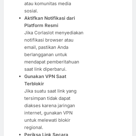
atau komunitas media
sosial.
Aktifkan Notifikasi dari
Platform Resmi
Jika Corlaslot menyediakan
notifikasi browser atau
email, pastikan Anda
berlangganan untuk
mendapat pemberitahuan
saat link diperbarui.
Gunakan VPN Saat
Terblokir
Jika suatu saat link yang
tersimpan tidak dapat
diakses karena jaringan
internet, gunakan VPN
untuk melewati blokir
regional.
Periksa Link Secara