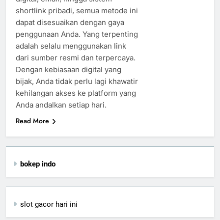
shortlink pribadi, semua metode ini
dapat disesuaikan dengan gaya
penggunaan Anda. Yang terpenting
adalah selalu menggunakan link
dari sumber resmi dan terpercaya.
Dengan kebiasaan digital yang
bijak, Anda tidak perlu lagi khawatir
kehilangan akses ke platform yang
Anda andalkan setiap hari.
Read More
bokep indo
slot gacor hari ini