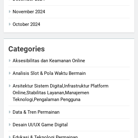
November 2024
October 2024
Categories
Aksesibilitas dan Keamanan Online
Analisis Slot & Pola Waktu Bermain
Arsitektur Sistem Digital,Infrastruktur Platform
Online,Stabilitas Layanan,Manajemen
Teknologi,Pengalaman Pengguna
Data & Tren Permainan
Desain UI/UX Game Digital
Edukasi & Teknologi Permainan