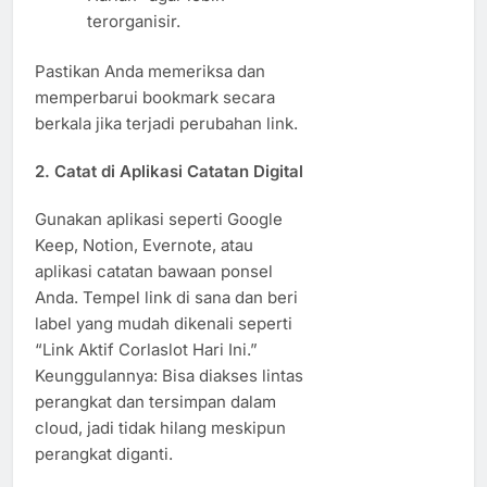
terorganisir.
Pastikan Anda memeriksa dan
memperbarui bookmark secara
berkala jika terjadi perubahan link.
2.
Catat di Aplikasi Catatan Digital
Gunakan aplikasi seperti Google
Keep, Notion, Evernote, atau
aplikasi catatan bawaan ponsel
Anda. Tempel link di sana dan beri
label yang mudah dikenali seperti
“Link Aktif Corlaslot Hari Ini.”
Keunggulannya: Bisa diakses lintas
perangkat dan tersimpan dalam
cloud, jadi tidak hilang meskipun
perangkat diganti.