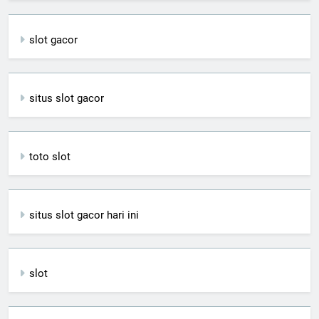
slot gacor
situs slot gacor
toto slot
situs slot gacor hari ini
slot