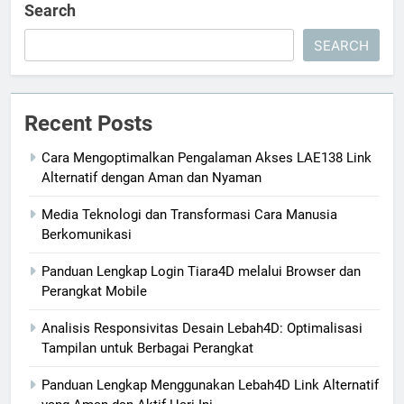
Search
SEARCH
Recent Posts
Cara Mengoptimalkan Pengalaman Akses LAE138 Link
Alternatif dengan Aman dan Nyaman
Media Teknologi dan Transformasi Cara Manusia
Berkomunikasi
Panduan Lengkap Login Tiara4D melalui Browser dan
Perangkat Mobile
Analisis Responsivitas Desain Lebah4D: Optimalisasi
Tampilan untuk Berbagai Perangkat
Panduan Lengkap Menggunakan Lebah4D Link Alternatif