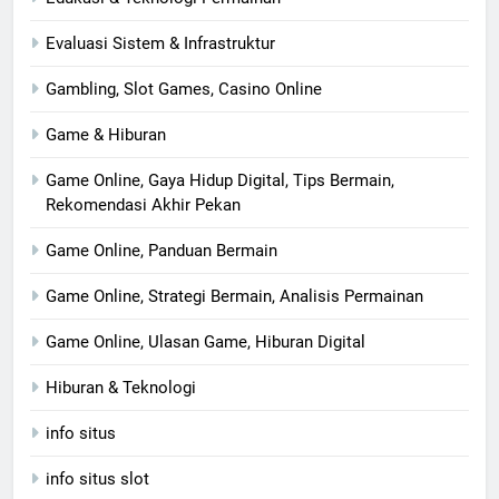
Evaluasi Sistem & Infrastruktur
Gambling, Slot Games, Casino Online
Game & Hiburan
Game Online, Gaya Hidup Digital, Tips Bermain,
Rekomendasi Akhir Pekan
Game Online, Panduan Bermain
Game Online, Strategi Bermain, Analisis Permainan
Game Online, Ulasan Game, Hiburan Digital
Hiburan & Teknologi
info situs
info situs slot