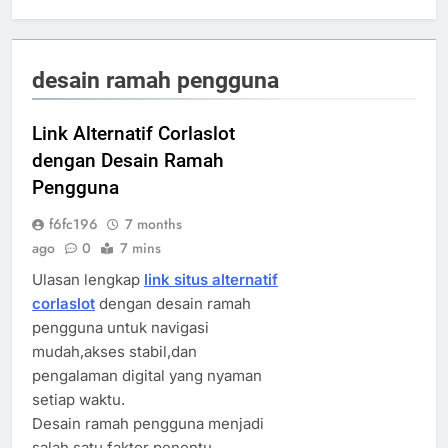
desain ramah pengguna
Link Alternatif Corlaslot
dengan Desain Ramah
Pengguna
f6fc196
7 months
ago
0
7 mins
Ulasan lengkap
link situs alternatif
corlaslot
dengan desain ramah
pengguna untuk navigasi
mudah,akses stabil,dan
pengalaman digital yang nyaman
setiap waktu.
Desain ramah pengguna menjadi
salah satu faktor penentu