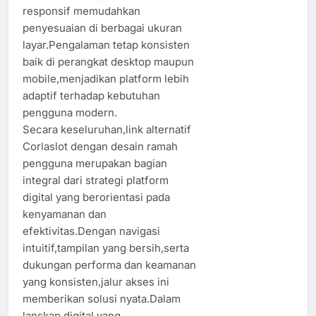
responsif memudahkan
penyesuaian di berbagai ukuran
layar.Pengalaman tetap konsisten
baik di perangkat desktop maupun
mobile,menjadikan platform lebih
adaptif terhadap kebutuhan
pengguna modern.
Secara keseluruhan,link alternatif
Corlaslot dengan desain ramah
pengguna merupakan bagian
integral dari strategi platform
digital yang berorientasi pada
kenyamanan dan
efektivitas.Dengan navigasi
intuitif,tampilan yang bersih,serta
dukungan performa dan keamanan
yang konsisten,jalur akses ini
memberikan solusi nyata.Dalam
lanskap digital yang