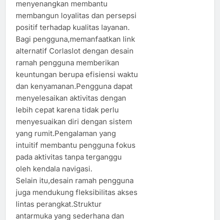
menyenangkan membantu
membangun loyalitas dan persepsi
positif terhadap kualitas layanan.
Bagi pengguna,memanfaatkan link
alternatif Corlaslot dengan desain
ramah pengguna memberikan
keuntungan berupa efisiensi waktu
dan kenyamanan.Pengguna dapat
menyelesaikan aktivitas dengan
lebih cepat karena tidak perlu
menyesuaikan diri dengan sistem
yang rumit.Pengalaman yang
intuitif membantu pengguna fokus
pada aktivitas tanpa terganggu
oleh kendala navigasi.
Selain itu,desain ramah pengguna
juga mendukung fleksibilitas akses
lintas perangkat.Struktur
antarmuka yang sederhana dan