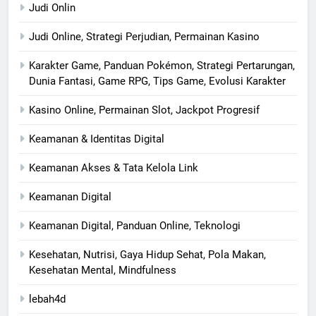
Judi Onlin
Judi Online, Strategi Perjudian, Permainan Kasino
Karakter Game, Panduan Pokémon, Strategi Pertarungan,
Dunia Fantasi, Game RPG, Tips Game, Evolusi Karakter
Kasino Online, Permainan Slot, Jackpot Progresif
Keamanan & Identitas Digital
Keamanan Akses & Tata Kelola Link
Keamanan Digital
Keamanan Digital, Panduan Online, Teknologi
Kesehatan, Nutrisi, Gaya Hidup Sehat, Pola Makan,
Kesehatan Mental, Mindfulness
lebah4d