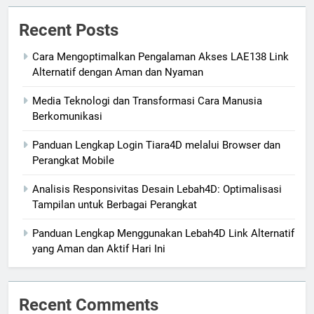
Recent Posts
Cara Mengoptimalkan Pengalaman Akses LAE138 Link
Alternatif dengan Aman dan Nyaman
Media Teknologi dan Transformasi Cara Manusia
Berkomunikasi
Panduan Lengkap Login Tiara4D melalui Browser dan
Perangkat Mobile
Analisis Responsivitas Desain Lebah4D: Optimalisasi
Tampilan untuk Berbagai Perangkat
Panduan Lengkap Menggunakan Lebah4D Link Alternatif
yang Aman dan Aktif Hari Ini
Recent Comments