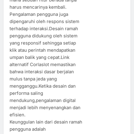
harus mencarinya kembali.
Pengalaman pengguna juga
dipengaruhi oleh respons sistem
terhadap interaksi.Desain ramah
pengguna didukung oleh sistem
yang responsif sehingga setiap
klik atau perintah mendapatkan
umpan balik yang cepat.Link
alternatif Corlaslot memastikan
bahwa interaksi dasar berjalan
mulus tanpa jeda yang
mengganggu.Ketika desain dan
performa saling
mendukung,pengalaman digital
menjadi lebih menyenangkan dan
efisien.
Keunggulan lain dari desain ramah
pengguna adalah