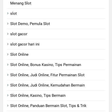
Menang Slot
slot
Slot Demo, Pemula Slot
slot gacor
slot gacor hari ini
Slot Online
Slot Online, Bonus Kasino, Tips Permainan
Slot Online, Judi Online, Fitur Permainan Slot
Slot Online, Judi Online, Kemudahan Bermain
Slot Online, Kasino, Tips Bermain
Slot Online, Panduan Bermain Slot, Tips & Trik