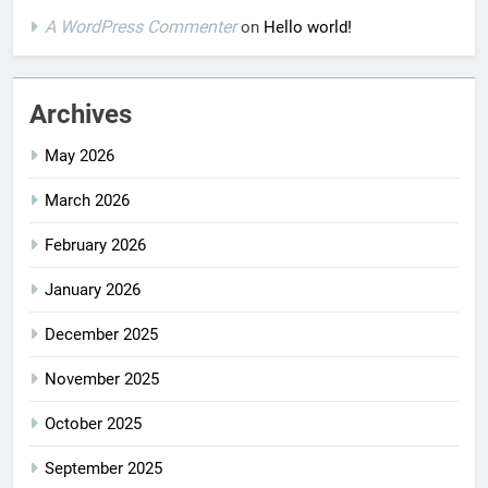
A WordPress Commenter
on
Hello world!
Archives
May 2026
March 2026
February 2026
January 2026
December 2025
November 2025
October 2025
September 2025