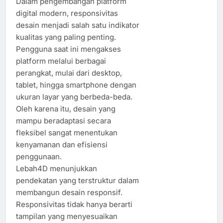
Dalam pengembangan platform
digital modern, responsivitas
desain menjadi salah satu indikator
kualitas yang paling penting.
Pengguna saat ini mengakses
platform melalui berbagai
perangkat, mulai dari desktop,
tablet, hingga smartphone dengan
ukuran layar yang berbeda-beda.
Oleh karena itu, desain yang
mampu beradaptasi secara
fleksibel sangat menentukan
kenyamanan dan efisiensi
penggunaan.
Lebah4D menunjukkan
pendekatan yang terstruktur dalam
membangun desain responsif.
Responsivitas tidak hanya berarti
tampilan yang menyesuaikan