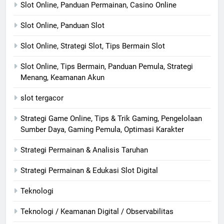
Slot Online, Panduan Permainan, Casino Online
Slot Online, Panduan Slot
Slot Online, Strategi Slot, Tips Bermain Slot
Slot Online, Tips Bermain, Panduan Pemula, Strategi
Menang, Keamanan Akun
slot tergacor
Strategi Game Online, Tips & Trik Gaming, Pengelolaan
Sumber Daya, Gaming Pemula, Optimasi Karakter
Strategi Permainan & Analisis Taruhan
Strategi Permainan & Edukasi Slot Digital
Teknologi
Teknologi / Keamanan Digital / Observabilitas