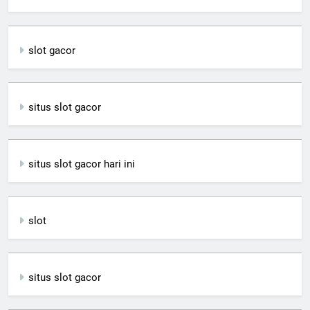
slot gacor
situs slot gacor
situs slot gacor hari ini
slot
situs slot gacor