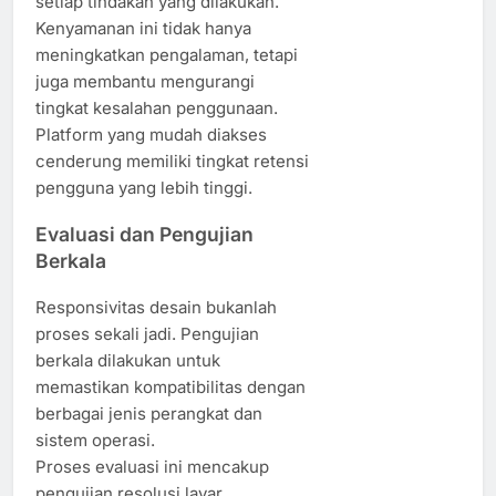
setiap tindakan yang dilakukan.
Kenyamanan ini tidak hanya
meningkatkan pengalaman, tetapi
juga membantu mengurangi
tingkat kesalahan penggunaan.
Platform yang mudah diakses
cenderung memiliki tingkat retensi
pengguna yang lebih tinggi.
Evaluasi dan Pengujian
Berkala
Responsivitas desain bukanlah
proses sekali jadi. Pengujian
berkala dilakukan untuk
memastikan kompatibilitas dengan
berbagai jenis perangkat dan
sistem operasi.
Proses evaluasi ini mencakup
pengujian resolusi layar,