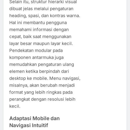
Selain itu, struktur hierarki visual
dibuat jelas melalui pengaturan
heading, spasi, dan kontras warna.
Hal ini membantu pengguna
memahami informasi dengan
cepat, baik saat menggunakan
layar besar maupun layar kecil.
Pendekatan modular pada
komponen antarmuka juga
memudahkan pengaturan ulang
elemen ketika berpindah dari
desktop ke mobile. Menu navigasi,
misalnya, akan berubah menjadi
format yang lebih ringkas pada
perangkat dengan resolusi lebih
kecil.
Adaptasi Mobile dan
Navigasi Intuitif