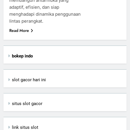
membangun antarmuka yang
adaptif, efisien, dan siap
menghadapi dinamika penggunaan
lintas perangkat.
Read More
bokep indo
slot gacor hari ini
situs slot gacor
link situs slot