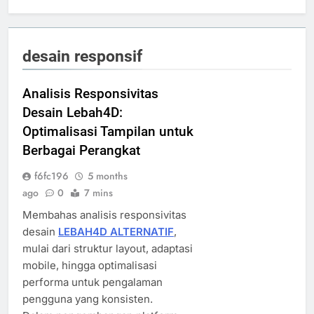
desain responsif
Analisis Responsivitas
Desain Lebah4D:
Optimalisasi Tampilan untuk
Berbagai Perangkat
f6fc196
5 months
ago
0
7 mins
Membahas analisis responsivitas
desain
LEBAH4D ALTERNATIF
,
mulai dari struktur layout, adaptasi
mobile, hingga optimalisasi
performa untuk pengalaman
pengguna yang konsisten.