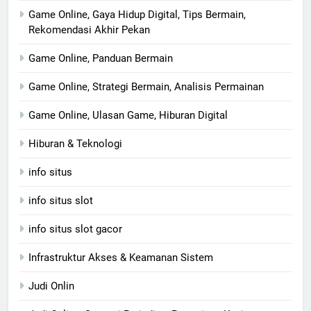
Game Online, Gaya Hidup Digital, Tips Bermain,
Rekomendasi Akhir Pekan
Game Online, Panduan Bermain
Game Online, Strategi Bermain, Analisis Permainan
Game Online, Ulasan Game, Hiburan Digital
Hiburan & Teknologi
info situs
info situs slot
info situs slot gacor
Infrastruktur Akses & Keamanan Sistem
Judi Onlin