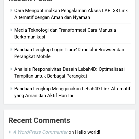
Cara Mengoptimalkan Pengalaman Akses LAE138 Link
Alternatif dengan Aman dan Nyaman
Media Teknologi dan Transformasi Cara Manusia
Berkomunikasi
Panduan Lengkap Login Tiara4D melalui Browser dan
Perangkat Mobile
Analisis Responsivitas Desain Lebah4D: Optimalisasi
Tampilan untuk Berbagai Perangkat
Panduan Lengkap Menggunakan Lebah4D Link Alternatif
yang Aman dan Aktif Hari Ini
Recent Comments
A WordPress Commenter
on
Hello world!