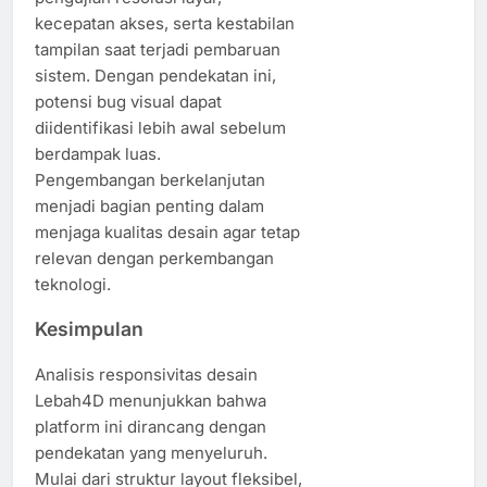
kecepatan akses, serta kestabilan
tampilan saat terjadi pembaruan
sistem. Dengan pendekatan ini,
potensi bug visual dapat
diidentifikasi lebih awal sebelum
berdampak luas.
Pengembangan berkelanjutan
menjadi bagian penting dalam
menjaga kualitas desain agar tetap
relevan dengan perkembangan
teknologi.
Kesimpulan
Analisis responsivitas desain
Lebah4D menunjukkan bahwa
platform ini dirancang dengan
pendekatan yang menyeluruh.
Mulai dari struktur layout fleksibel,