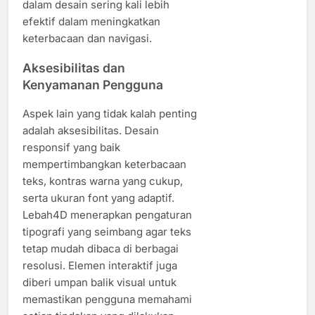
dalam desain sering kali lebih
efektif dalam meningkatkan
keterbacaan dan navigasi.
Aksesibilitas dan
Kenyamanan Pengguna
Aspek lain yang tidak kalah penting
adalah aksesibilitas. Desain
responsif yang baik
mempertimbangkan keterbacaan
teks, kontras warna yang cukup,
serta ukuran font yang adaptif.
Lebah4D menerapkan pengaturan
tipografi yang seimbang agar teks
tetap mudah dibaca di berbagai
resolusi. Elemen interaktif juga
diberi umpan balik visual untuk
memastikan pengguna memahami