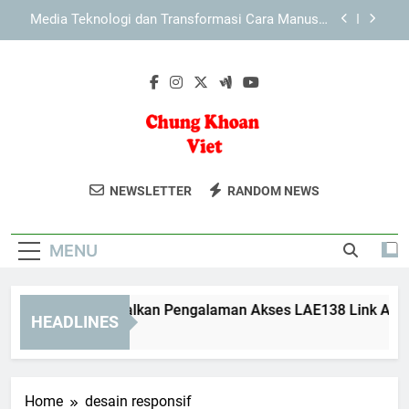
Skip
Panduan Lengkap Login Tiara4D melalui Browser
to
dan Perangkat Mobile
content
Analisis Responsivitas Desain Lebah4D:
Optimalisasi Tampilan untuk Berbagai Perangkat
Cara Mengoptimalkan Pengalaman Akses
LAE138 Link Alternatif dengan Aman dan Nyaman
Media Teknologi dan Transformasi Cara Manusia
Berkomunikasi
Chung Khoan
Dapatkan Berita Terbaru Tentang Saham
Panduan Lengkap Login Tiara4D melalui Browser
NEWSLETTER
RANDOM NEWS
dan Perangkat Mobile
Viet
Dan Pasar Keuangan Vietnam Di Chung
Analisis Responsivitas Desain Lebah4D:
Khoan Viet.
Optimalisasi Tampilan untuk Berbagai Perangkat
MENU
ara Mengoptimalkan Pengalaman Akses LAE138 Link Alterna
HEADLINES
 Months Ago
Home
desain responsif