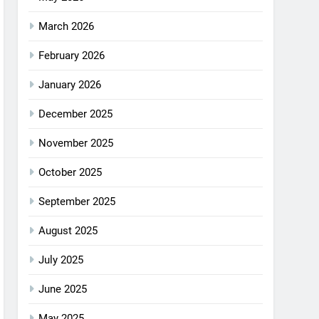
March 2026
February 2026
January 2026
December 2025
November 2025
October 2025
September 2025
August 2025
July 2025
June 2025
May 2025