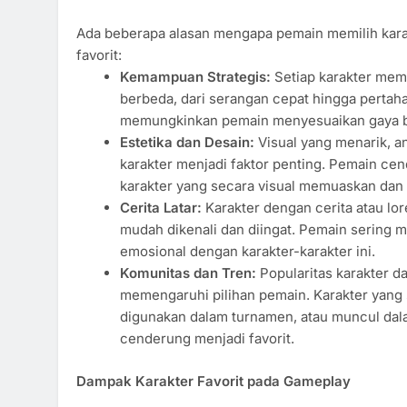
Ada beberapa alasan mengapa pemain memilih karak
favorit:
Kemampuan Strategis:
Setiap karakter memi
berbeda, dari serangan cepat hingga pertaha
memungkinkan pemain menyesuaikan gaya b
Estetika dan Desain:
Visual yang menarik, an
karakter menjadi faktor penting. Pemain ce
karakter yang secara visual memuaskan dan 
Cerita Latar:
Karakter dengan cerita atau lor
mudah dikenali dan diingat. Pemain sering m
emosional dengan karakter-karakter ini.
Komunitas dan Tren:
Popularitas karakter d
memengaruhi pilihan pemain. Karakter yang 
digunakan dalam turnamen, atau muncul dala
cenderung menjadi favorit.
Dampak Karakter Favorit pada Gameplay