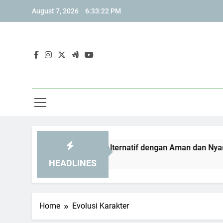
Skip
August 7, 2026
6:33:23 PM
to
content
Chu
Dapatkan 
es LAE138 Link Alternatif dengan Aman dan Nyaman
M
5
HEADLINES
Home
Evolusi Karakter