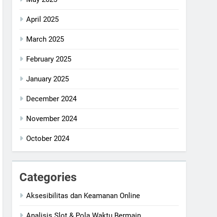
April 2025
March 2025
February 2025
January 2025
December 2024
November 2024
October 2024
Categories
Aksesibilitas dan Keamanan Online
Analisis Slot & Pola Waktu Bermain