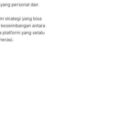
yang personal dan
m strategi yang bisa
 keseimbangan antara
 platform yang selalu
nerasi.