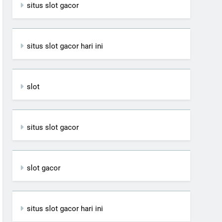
situs slot gacor
situs slot gacor hari ini
slot
situs slot gacor
slot gacor
situs slot gacor hari ini