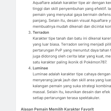
Aquaflare adalah karakter tipe air dengan 
tinggi dan skill penyembuhan yang efektif. Ia
pemain yang menyukai gaya bermain defensif
panjang. Selain itu, desain visual Aquaflare 
membuatnya mudah dikenali dan dicintai kom
Terradon
Karakter tipe tanah dan batu ini dikenal kare
yang luar biasa. Terradon sering menjadi pi
pertarungan PvP yang menuntut daya tahan t
juga didorong oleh cerita latar yang kuat, m
satu karakter paling ikonik di Pokémon787.
Luminae
Luminae adalah karakter tipe cahaya deng
menyerang jarak jauh dan skill area yang luas.
kalangan pemain yang suka strategi kombina
massal. Selain itu, keunikan desain dan efe
setiap pertarungan terasa spektakuler.
Alasan Pemain Memilih Karakter Favorit