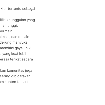
ter tertentu sebagai
liki keunggulan yang
nan tinggi,
ermain.
imasi, dan desain
nderung menyukai
memiliki gaya unik.
e yang kuat lebih
erasa terikat secara
alam komunitas juga
sering dibicarakan,
m konten fan art