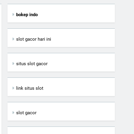
bokep indo
slot gacor hari ini
situs slot gacor
link situs slot
slot gacor