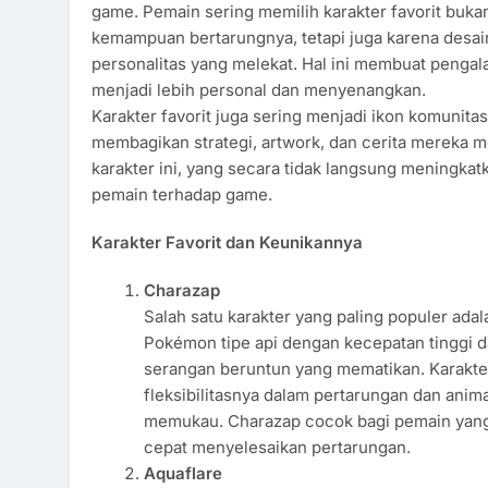
game. Pemain sering memilih karakter favorit buka
kemampuan bertarungnya, tetapi juga karena desain,
personalitas yang melekat. Hal ini membuat penga
menjadi lebih personal dan menyenangkan.
Karakter favorit juga sering menjadi ikon komunita
membagikan strategi, artwork, dan cerita mereka m
karakter ini, yang secara tidak langsung meningkat
pemain terhadap game.
Karakter Favorit dan Keunikannya
Charazap
Salah satu karakter yang paling populer ada
Pokémon tipe api dengan kecepatan tinggi
serangan beruntun yang mematikan. Karakter
fleksibilitasnya dalam pertarungan dan anim
memukau. Charazap cocok bagi pemain yang
cepat menyelesaikan pertarungan.
Aquaflare