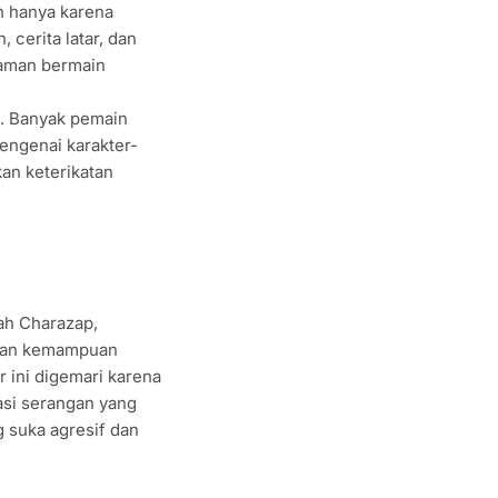
n hanya karena
 cerita latar, dan
laman bermain
s. Banyak pemain
engenai karakter-
kan keterikatan
lah Charazap,
 dan kemampuan
 ini digemari karena
asi serangan yang
 suka agresif dan