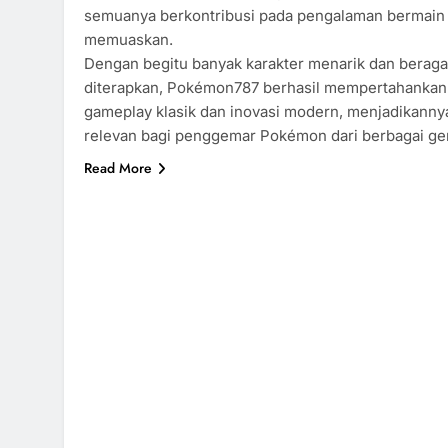
semuanya berkontribusi pada pengalaman bermain 
memuaskan.
Dengan begitu banyak karakter menarik dan beraga
diterapkan, Pokémon787 berhasil mempertahankan
gameplay klasik dan inovasi modern, menjadikannya
relevan bagi penggemar Pokémon dari berbagai ge
Read More