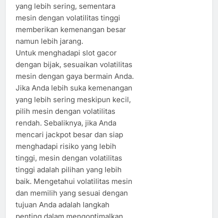
yang lebih sering, sementara
mesin dengan volatilitas tinggi
memberikan kemenangan besar
namun lebih jarang.
Untuk menghadapi slot gacor
dengan bijak, sesuaikan volatilitas
mesin dengan gaya bermain Anda.
Jika Anda lebih suka kemenangan
yang lebih sering meskipun kecil,
pilih mesin dengan volatilitas
rendah. Sebaliknya, jika Anda
mencari jackpot besar dan siap
menghadapi risiko yang lebih
tinggi, mesin dengan volatilitas
tinggi adalah pilihan yang lebih
baik. Mengetahui volatilitas mesin
dan memilih yang sesuai dengan
tujuan Anda adalah langkah
penting dalam mengoptimalkan