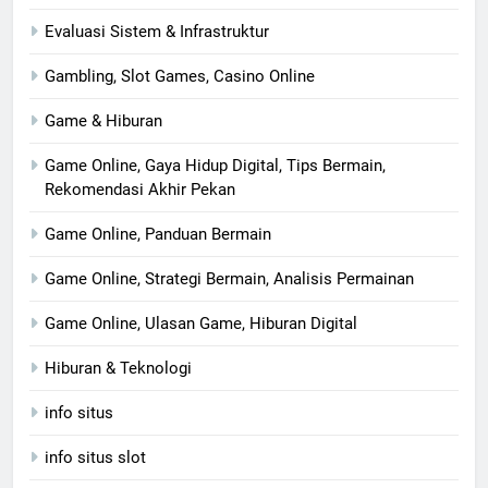
Evaluasi Sistem & Infrastruktur
Gambling, Slot Games, Casino Online
Game & Hiburan
Game Online, Gaya Hidup Digital, Tips Bermain,
Rekomendasi Akhir Pekan
Game Online, Panduan Bermain
Game Online, Strategi Bermain, Analisis Permainan
Game Online, Ulasan Game, Hiburan Digital
Hiburan & Teknologi
info situs
info situs slot