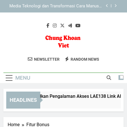
Skip
Panduan Lengkap Login Tiara4D melalui Browser
to
dan Perangkat Mobile
content
Analisis Responsivitas Desain Lebah4D:
Optimalisasi Tampilan untuk Berbagai Perangkat
Cara Mengoptimalkan Pengalaman Akses
LAE138 Link Alternatif dengan Aman dan Nyaman
Media Teknologi dan Transformasi Cara Manusia
Berkomunikasi
Chung Khoan
Dapatkan Berita Terbaru Tentang Saham
Panduan Lengkap Login Tiara4D melalui Browser
NEWSLETTER
RANDOM NEWS
dan Perangkat Mobile
Viet
Dan Pasar Keuangan Vietnam Di Chung
Analisis Responsivitas Desain Lebah4D:
Khoan Viet.
Optimalisasi Tampilan untuk Berbagai Perangkat
MENU
ra Mengoptimalkan Pengalaman Akses LAE138 Link Alternat
HEADLINES
Months Ago
Home
Fitur Bonus