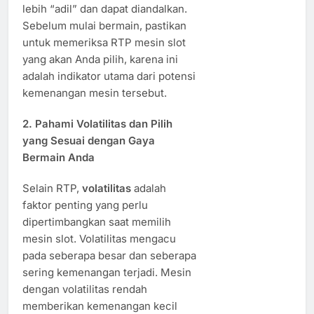
lebih “adil” dan dapat diandalkan.
Sebelum mulai bermain, pastikan
untuk memeriksa RTP mesin slot
yang akan Anda pilih, karena ini
adalah indikator utama dari potensi
kemenangan mesin tersebut.
2.
Pahami Volatilitas dan Pilih
yang Sesuai dengan Gaya
Bermain Anda
Selain RTP,
volatilitas
adalah
faktor penting yang perlu
dipertimbangkan saat memilih
mesin slot. Volatilitas mengacu
pada seberapa besar dan seberapa
sering kemenangan terjadi. Mesin
dengan volatilitas rendah
memberikan kemenangan kecil