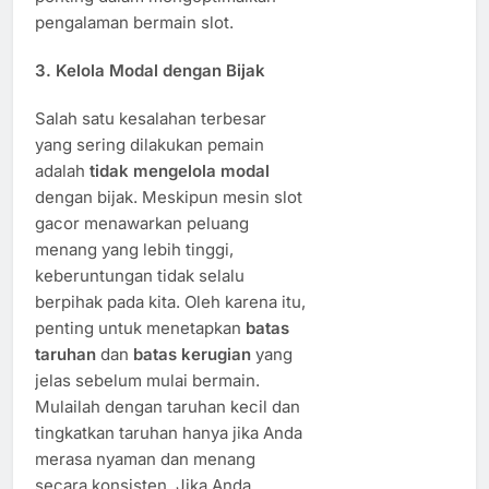
pengalaman bermain slot.
3.
Kelola Modal dengan Bijak
Salah satu kesalahan terbesar
yang sering dilakukan pemain
adalah
tidak mengelola modal
dengan bijak. Meskipun mesin slot
gacor menawarkan peluang
menang yang lebih tinggi,
keberuntungan tidak selalu
berpihak pada kita. Oleh karena itu,
penting untuk menetapkan
batas
taruhan
dan
batas kerugian
yang
jelas sebelum mulai bermain.
Mulailah dengan taruhan kecil dan
tingkatkan taruhan hanya jika Anda
merasa nyaman dan menang
secara konsisten. Jika Anda