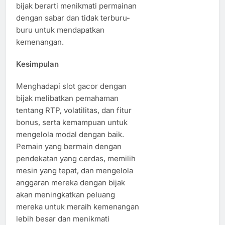
bijak berarti menikmati permainan
dengan sabar dan tidak terburu-
buru untuk mendapatkan
kemenangan.
Kesimpulan
Menghadapi slot gacor dengan
bijak melibatkan pemahaman
tentang RTP, volatilitas, dan fitur
bonus, serta kemampuan untuk
mengelola modal dengan baik.
Pemain yang bermain dengan
pendekatan yang cerdas, memilih
mesin yang tepat, dan mengelola
anggaran mereka dengan bijak
akan meningkatkan peluang
mereka untuk meraih kemenangan
lebih besar dan menikmati