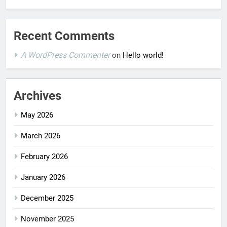
Recent Comments
A WordPress Commenter
on
Hello world!
Archives
May 2026
March 2026
February 2026
January 2026
December 2025
November 2025