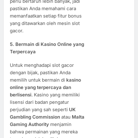
perlu bertaruh lebih banyak, jadi
pastikan Anda memahami cara
memanfaatkan setiap fitur bonus
yang ditawarkan oleh mesin slot
gacor.
5.
Bermain di Kasino Online yang
Terpercaya
Untuk menghadapi slot gacor
dengan bijak, pastikan Anda
memilih untuk bermain di
kasino
online yang terpercaya dan
berlisensi
. Kasino yang memiliki
lisensi dari badan pengatur
perjudian yang sah seperti
UK
Gambling Commission
atau
Malta
Gaming Authority
menjamin
bahwa permainan yang mereka