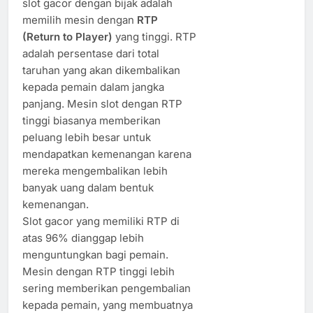
slot gacor dengan bijak adalah
memilih mesin dengan
RTP
(Return to Player)
yang tinggi. RTP
adalah persentase dari total
taruhan yang akan dikembalikan
kepada pemain dalam jangka
panjang. Mesin slot dengan RTP
tinggi biasanya memberikan
peluang lebih besar untuk
mendapatkan kemenangan karena
mereka mengembalikan lebih
banyak uang dalam bentuk
kemenangan.
Slot gacor yang memiliki RTP di
atas 96% dianggap lebih
menguntungkan bagi pemain.
Mesin dengan RTP tinggi lebih
sering memberikan pengembalian
kepada pemain, yang membuatnya