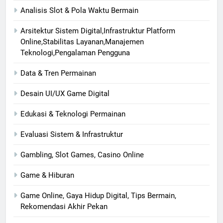
Analisis Slot & Pola Waktu Bermain
Arsitektur Sistem Digital,Infrastruktur Platform
Online,Stabilitas Layanan,Manajemen
Teknologi,Pengalaman Pengguna
Data & Tren Permainan
Desain UI/UX Game Digital
Edukasi & Teknologi Permainan
Evaluasi Sistem & Infrastruktur
Gambling, Slot Games, Casino Online
Game & Hiburan
Game Online, Gaya Hidup Digital, Tips Bermain,
Rekomendasi Akhir Pekan