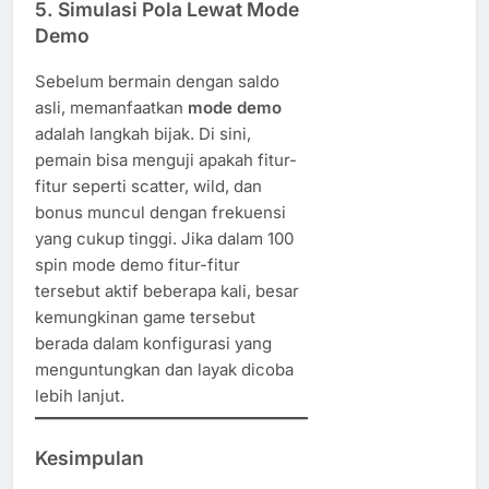
5.
Simulasi Pola Lewat Mode
Demo
Sebelum bermain dengan saldo
asli, memanfaatkan
mode demo
adalah langkah bijak. Di sini,
pemain bisa menguji apakah fitur-
fitur seperti scatter, wild, dan
bonus muncul dengan frekuensi
yang cukup tinggi. Jika dalam 100
spin mode demo fitur-fitur
tersebut aktif beberapa kali, besar
kemungkinan game tersebut
berada dalam konfigurasi yang
menguntungkan dan layak dicoba
lebih lanjut.
Kesimpulan