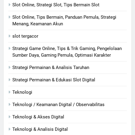
Slot Online, Strategi Slot, Tips Bermain Slot
Slot Online, Tips Bermain, Panduan Pemula, Strategi
Menang, Keamanan Akun
slot tergacor
Strategi Game Online, Tips & Trik Gaming, Pengelolaan
Sumber Daya, Gaming Pemula, Optimasi Karakter
Strategi Permainan & Analisis Taruhan
Strategi Permainan & Edukasi Slot Digital
Teknologi
Teknologi / Keamanan Digital / Observabilitas
Teknologi & Akses Digital
Teknologi & Analisis Digital