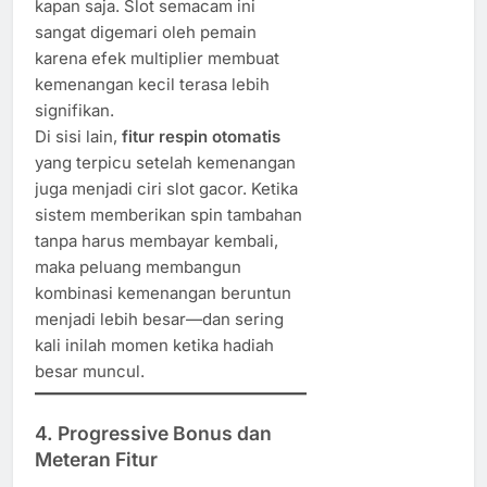
kapan saja. Slot semacam ini
sangat digemari oleh pemain
karena efek multiplier membuat
kemenangan kecil terasa lebih
signifikan.
Di sisi lain,
fitur respin otomatis
yang terpicu setelah kemenangan
juga menjadi ciri slot gacor. Ketika
sistem memberikan spin tambahan
tanpa harus membayar kembali,
maka peluang membangun
kombinasi kemenangan beruntun
menjadi lebih besar—dan sering
kali inilah momen ketika hadiah
besar muncul.
4.
Progressive Bonus dan
Meteran Fitur