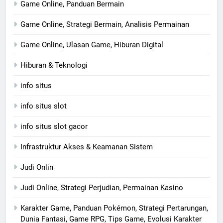
Game Online, Panduan Bermain
Game Online, Strategi Bermain, Analisis Permainan
Game Online, Ulasan Game, Hiburan Digital
Hiburan & Teknologi
info situs
info situs slot
info situs slot gacor
Infrastruktur Akses & Keamanan Sistem
Judi Onlin
Judi Online, Strategi Perjudian, Permainan Kasino
Karakter Game, Panduan Pokémon, Strategi Pertarungan,
Dunia Fantasi, Game RPG, Tips Game, Evolusi Karakter