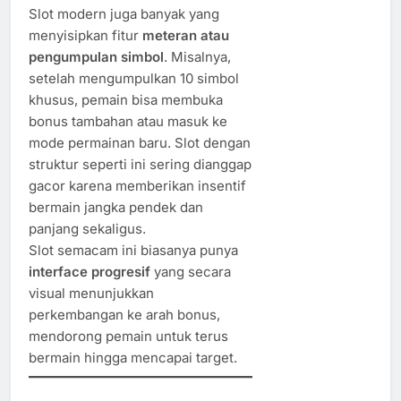
Slot modern juga banyak yang
menyisipkan fitur
meteran atau
pengumpulan simbol
. Misalnya,
setelah mengumpulkan 10 simbol
khusus, pemain bisa membuka
bonus tambahan atau masuk ke
mode permainan baru. Slot dengan
struktur seperti ini sering dianggap
gacor karena memberikan insentif
bermain jangka pendek dan
panjang sekaligus.
Slot semacam ini biasanya punya
interface progresif
yang secara
visual menunjukkan
perkembangan ke arah bonus,
mendorong pemain untuk terus
bermain hingga mencapai target.