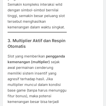
Semakin kompleks interaksi wild
dengan simbol-simbol bernilai
tinggi, semakin besar peluang slot
tersebut menghasilkan
kemenangan dalam waktu singkat.
3.
Multiplier Aktif dan Respin
Otomatis
Slot yang memberikan
pengganda
kemenangan (multiplier)
sejak
awal permainan cenderung
memiliki sistem insentif yang
agresif terhadap hasil. Jika
multiplier muncul dalam kondisi
base game (tanpa harus menunggu
fitur bonus), maka potensi
kemenangan besar bisa terjadi