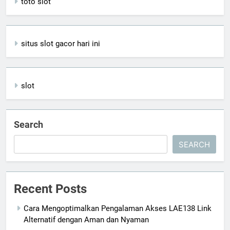
toto slot
situs slot gacor hari ini
slot
Search
SEARCH
Recent Posts
Cara Mengoptimalkan Pengalaman Akses LAE138 Link
Alternatif dengan Aman dan Nyaman