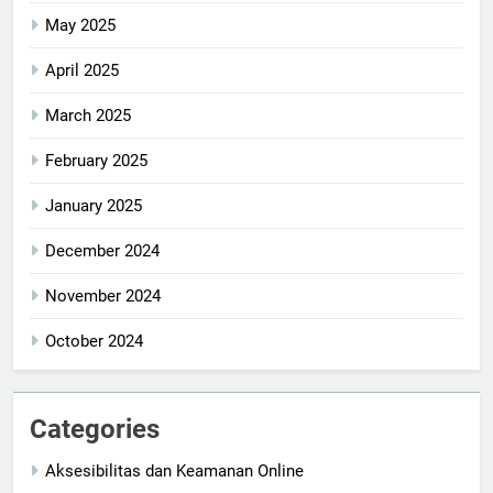
May 2025
April 2025
March 2025
February 2025
January 2025
December 2024
November 2024
October 2024
Categories
Aksesibilitas dan Keamanan Online