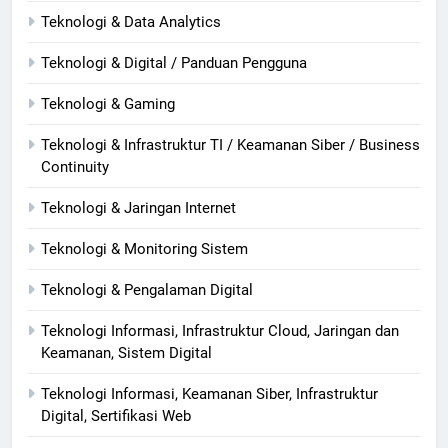
Teknologi & Data Analytics
Teknologi & Digital / Panduan Pengguna
Teknologi & Gaming
Teknologi & Infrastruktur TI / Keamanan Siber / Business
Continuity
Teknologi & Jaringan Internet
Teknologi & Monitoring Sistem
Teknologi & Pengalaman Digital
Teknologi Informasi, Infrastruktur Cloud, Jaringan dan
Keamanan, Sistem Digital
Teknologi Informasi, Keamanan Siber, Infrastruktur
Digital, Sertifikasi Web