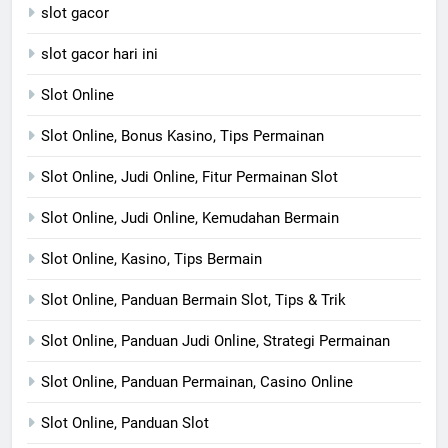
slot gacor
slot gacor hari ini
Slot Online
Slot Online, Bonus Kasino, Tips Permainan
Slot Online, Judi Online, Fitur Permainan Slot
Slot Online, Judi Online, Kemudahan Bermain
Slot Online, Kasino, Tips Bermain
Slot Online, Panduan Bermain Slot, Tips & Trik
Slot Online, Panduan Judi Online, Strategi Permainan
Slot Online, Panduan Permainan, Casino Online
Slot Online, Panduan Slot