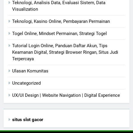
Teknologi, Analisis Data, Evaluasi Sistem, Data
Visualization
Teknologi, Kasino Online, Pembayaran Permainan
Togel Online, Mindset Permainan, Strategi Togel
Tutorial Login Online, Panduan Daftar Akun, Tips
Keamanan Digital, Strategi Browser Ringan, Situs Judi
Terpercaya
Ulasan Komunitas
Uncategorized
UX/UI Design | Website Navigation | Digital Experience
situs slot gacor