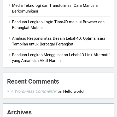
Media Teknologi dan Transformasi Cara Manusia
Berkomunikasi
Panduan Lengkap Login Tiara4D melalui Browser dan
Perangkat Mobile
Analisis Responsivitas Desain Lebah4D: Optimalisasi
Tampilan untuk Berbagai Perangkat
Panduan Lengkap Menggunakan Lebah4D Link Alternatif
yang Aman dan Aktif Hari Ini
Recent Comments
A WordPress Commenter
on
Hello world!
Archives