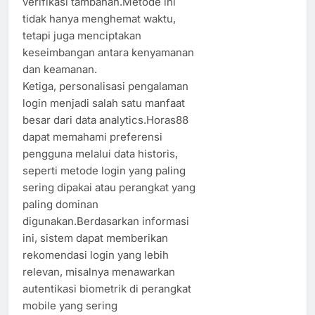
verifikasi tambahan.Metode ini
tidak hanya menghemat waktu,
tetapi juga menciptakan
keseimbangan antara kenyamanan
dan keamanan.
Ketiga, personalisasi pengalaman
login menjadi salah satu manfaat
besar dari data analytics.Horas88
dapat memahami preferensi
pengguna melalui data historis,
seperti metode login yang paling
sering dipakai atau perangkat yang
paling dominan
digunakan.Berdasarkan informasi
ini, sistem dapat memberikan
rekomendasi login yang lebih
relevan, misalnya menawarkan
autentikasi biometrik di perangkat
mobile yang sering