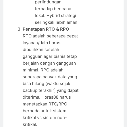
perlindungan
terhadap bencana
lokal. Hybrid strategi
seringkali lebih aman.
Penetapan RTO & RPO
RTO adalah seberapa cepat
layanan/data harus
dipulihkan setelah
gangguan agar bisnis tetap
berjalan dengan gangguan
minimal. RPO adalah
seberapa banyak data yang
bisa hilang (waktu sejak
backup terakhir) yang dapat
diterima. Horas88 harus
menetapkan RTO/RPO
berbeda untuk sistem
kritikal vs sistem non-
kritikal.