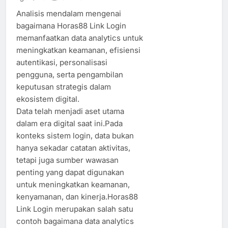
Analisis mendalam mengenai
bagaimana Horas88 Link Login
memanfaatkan data analytics untuk
meningkatkan keamanan, efisiensi
autentikasi, personalisasi
pengguna, serta pengambilan
keputusan strategis dalam
ekosistem digital.
Data telah menjadi aset utama
dalam era digital saat ini.Pada
konteks sistem login, data bukan
hanya sekadar catatan aktivitas,
tetapi juga sumber wawasan
penting yang dapat digunakan
untuk meningkatkan keamanan,
kenyamanan, dan kinerja.Horas88
Link Login merupakan salah satu
contoh bagaimana data analytics