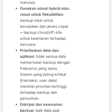
manusia.
Gunakan solusi hybrid atau
cloud untuk fleksibilitas
:
backup lokal untuk
kecepatan dan akses cepat
+ backup cloud/off-site
untuk keamanan terhadap
bencana.
Prioritaskan data dan
aplikasi
: tidak semua data
memerlukan backup dengan
frekuensi yang sama.
Sistem yang paling kritikal
(transaksi, user data)
memiliki prioritas tertinggi
terhadap backup dan
pemulihan.
Enkripsi dan keamanan
backup
: baik data saat