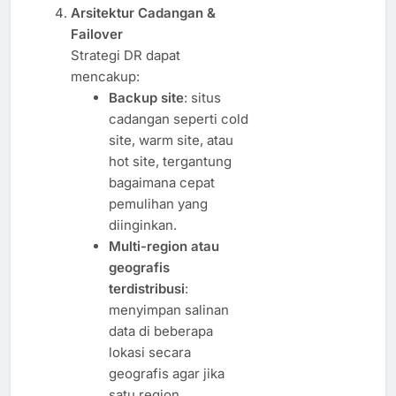
Arsitektur Cadangan &
Failover
Strategi DR dapat
mencakup:
Backup site
: situs
cadangan seperti cold
site, warm site, atau
hot site, tergantung
bagaimana cepat
pemulihan yang
diinginkan.
Multi-region atau
geografis
terdistribusi
:
menyimpan salinan
data di beberapa
lokasi secara
geografis agar jika
satu region