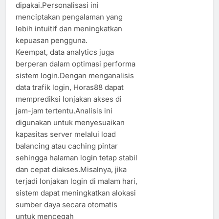
dipakai.Personalisasi ini
menciptakan pengalaman yang
lebih intuitif dan meningkatkan
kepuasan pengguna.
Keempat, data analytics juga
berperan dalam optimasi performa
sistem login.Dengan menganalisis
data trafik login, Horas88 dapat
memprediksi lonjakan akses di
jam-jam tertentu.Analisis ini
digunakan untuk menyesuaikan
kapasitas server melalui load
balancing atau caching pintar
sehingga halaman login tetap stabil
dan cepat diakses.Misalnya, jika
terjadi lonjakan login di malam hari,
sistem dapat meningkatkan alokasi
sumber daya secara otomatis
untuk mencegah