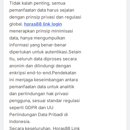
Tidak kalah penting, semua
pemanfaatan data harus sejalan
dengan prinsip privasi dan regulasi
global.
horas88 link login
menerapkan prinsip minimisasi
data, hanya mengumpulkan
informasi yang benar-benar
diperlukan untuk autentikasi.Selain
itu, seluruh data diproses secara
anonim dan dilindungi dengan
enkripsi end-to-end.Pendekatan
ini menjaga keseimbangan antara
pemanfaatan data untuk analitik
dan perlindungan hak privasi
pengguna, sesuai standar regulasi
seperti GDPR dan UU
Perlindungan Data Pribadi di
Indonesia.
Secara keseluruhan, Horas88 Link