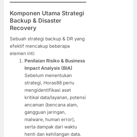
Komponen Utama Strategi
Backup & Disaster
Recovery
Sebuah strategi backup & DR yang
efektif mencakup beberapa
elemen inti:
Penilaian Risiko & Business
Impact Analysis (BIA)
Sebelum menentukan
strategi, Horas88 perlu
mengidentifikasi aset
kritikal data/layanan, potensi
ancaman (bencana alam,
gangguan jaringan,
malware, human error),
serta dampak dari waktu
henti dan kehilangan data.