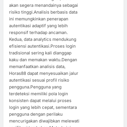
akan segera menandainya sebagai
risiko tinggi.Analisis berbasis data
ini memungkinkan penerapan
autentikasi adaptif yang lebih
responsif terhadap ancaman.
Kedua, data analytics mendukung
efisiensi autentikasi.Proses login
tradisional sering kali dianggap
kaku dan memakan waktu.Dengan
memanfaatkan analisis data,
Horas88 dapat menyesuaikan jalur
autentikasi sesuai profil risiko
pengguna.Pengguna yang
terdeteksi memiliki pola login
konsisten dapat melalui proses
login yang lebih cepat, sementara
pengguna dengan perilaku
mencurigakan diwajibkan melewati