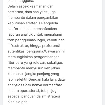
pada pengguna.
Selain aspek keamanan dan
performa, data analytics juga
membantu dalam pengambilan
keputusan strategis.Pengelola
platform dapat memanfaatkan
laporan analitik untuk memahami
tren penggunaan login, kebutuhan
infrastruktur, hingga preferensi
autentikasi pengguna.Wawasan ini
memungkinkan pengembangan
fitur baru yang relevan, sekaligus
membantu menyusun kebijakan
keamanan jangka panjang yang
lebih efektif.Dengan kata lain, data
analytics tidak hanya bermanfaat
secara operasional, tetapi juga
sebagai panduan dalam strategi
bisnis digital.