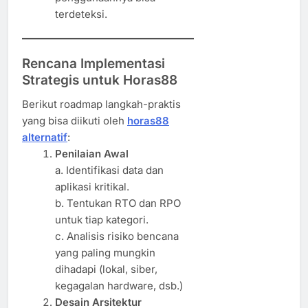
terdeteksi.
Rencana Implementasi
Strategis untuk Horas88
Berikut roadmap langkah-praktis
yang bisa diikuti oleh
horas88
alternatif
:
Penilaian Awal
a. Identifikasi data dan
aplikasi kritikal.
b. Tentukan RTO dan RPO
untuk tiap kategori.
c. Analisis risiko bencana
yang paling mungkin
dihadapi (lokal, siber,
kegagalan hardware, dsb.)
Desain Arsitektur