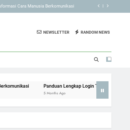
sformasi Cara Manusia Berkomunikasi
melalui Browser dan Perangkat Mobile
asi Tampilan untuk Berbagai Perangkat
NEWSLETTER
RANDOM NEWS
k Alternatif dengan Aman dan Nyaman
 Chung Khoan Viet.
sformasi Cara Manusia Berkomunikasi
melalui Browser dan Perangkat Mobile
asi Tampilan untuk Berbagai Perangkat
si
Panduan Lengkap Login Tiara4D melalui Browser dan
5 Months Ago