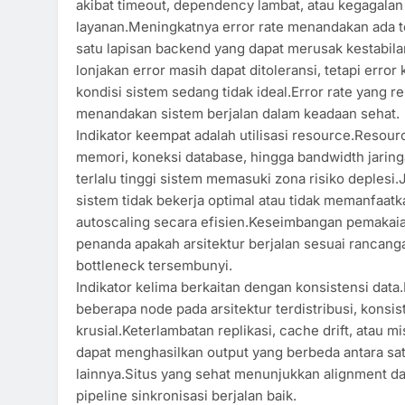
akibat timeout, dependency lambat, atau kegagalan
layanan.Meningkatnya error rate menandakan ada t
satu lapisan backend yang dapat merusak kestabil
lonjakan error masih dapat ditoleransi, tetapi erro
kondisi sistem sedang tidak ideal.Error rate yang r
menandakan sistem berjalan dalam keadaan sehat.
Indikator keempat adalah utilisasi resource.Resour
memori, koneksi database, hingga bandwidth jaringan
terlalu tinggi sistem memasuki zona risiko deplesi.J
sistem tidak bekerja optimal atau tidak memanfaa
autoscaling secara efisien.Keseimbangan pemakai
penanda apakah arsitektur berjalan sesuai rancan
bottleneck tersembunyi.
Indikator kelima berkaitan dengan konsistensi data.
beberapa node pada arsitektur terdistribusi, konsi
krusial.Keterlambatan replikasi, cache drift, atau 
dapat menghasilkan output yang berbeda antara sa
lainnya.Situs yang sehat menunjukkan alignment da
pipeline sinkronisasi berjalan baik.