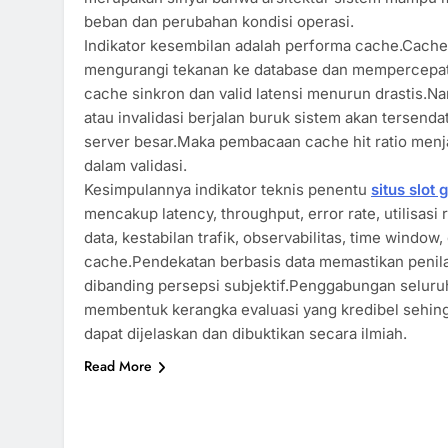
beban dan perubahan kondisi operasi.
Indikator kesembilan adalah performa cache.Cac
mengurangi tekanan ke database dan mempercepat
cache sinkron dan valid latensi menurun drastis.Na
atau invalidasi berjalan buruk sistem akan tersend
server besar.Maka pembacaan cache hit ratio menja
dalam validasi.
Kesimpulannya indikator teknis penentu
situs slot 
mencakup latency, throughput, error rate, utilisasi
data, kestabilan trafik, observabilitas, time window,
cache.Pendekatan berbasis data memastikan penilai
dibanding persepsi subjektif.Penggabungan seluruh
membentuk kerangka evaluasi yang kredibel sehing
dapat dijelaskan dan dibuktikan secara ilmiah.
Read More