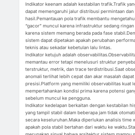
Indikator keenam adalah kestabilan trafik.Trafik ya
dapat memengaruhi jalur distribusi permintaan dan
hasil.Pemantauan pola trafik membantu mengetahui
“gacor” muncul karena infrastruktur sedang ringan
karena sistem memang berada pada fase stabil.Deng
sistem dapat dipetakan apakah perubahan performa 
teknis atau sekadar kebetulan lalu lintas.
Indikator ketujuh adalah observabilitas.Observabilit
memantau error tetapi menelusuri struktur penyeba
terstruktur, metrik, dan trace terdistribusi.Saat obse
anomali terlihat lebih cepat dan akar masalah dap
presisi.Platform yang memiliki observabilitas kuat 
mempertahankan kondisi prima karena potensi gan
sebelum muncul ke pengguna.
Indikator kedelapan berkaitan dengan kestabilan hi
yang tampil stabil dalam beberapa jam tidak otomat
secara keseluruhan.Maka diperlukan analisis time 
apakah pola stabil bertahan dari waktu ke waktu.Sta
merupakan sinyal bahwa arsitektur sistem mampu 