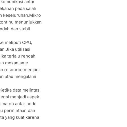
 komunikasi antar
ekanan pada salah
an keseluruhan.Mikro
r kontinu menunjukkan
endah dan stabil
ce meliputi CPU,
.Jika utilisasi
ika terlalu rendah
tkan mekanisme
an resource menjadi
gan atau mengalami
Ketika data melintasi
stensi menjadi aspek
mismatch antar node
tu permintaan dan
ta yang kuat karena