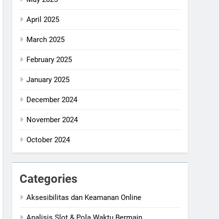
April 2025
March 2025
February 2025
January 2025
December 2024
November 2024
October 2024
Categories
Aksesibilitas dan Keamanan Online
Analisis Slot & Pola Waktu Bermain