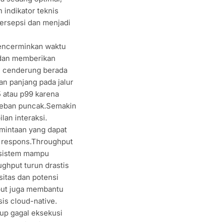
 indikator teknis
ersepsi dan menjadi
mencerminkan waktu
dan memberikan
h cenderung berada
an panjang pada jalur
5 atau p99 karena
a beban puncak.Semakin
lan interaksi.
rmintaan yang dapat
s respons.Throughput
 sistem mampu
ughput turun drastis
sitas dan potensi
hput juga membantu
sis cloud-native.
kup gagal eksekusi