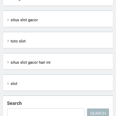
situs slot gacor
toto slot
situs slot gacor hari ini
slot
Search
SEARCH