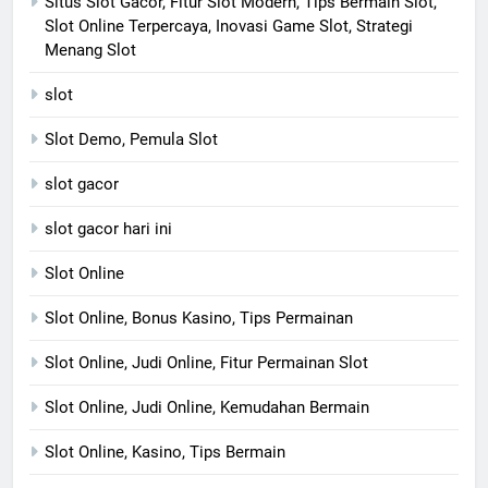
Situs Slot Gacor, Fitur Slot Modern, Tips Bermain Slot,
Slot Online Terpercaya, Inovasi Game Slot, Strategi
Menang Slot
slot
Slot Demo, Pemula Slot
slot gacor
slot gacor hari ini
Slot Online
Slot Online, Bonus Kasino, Tips Permainan
Slot Online, Judi Online, Fitur Permainan Slot
Slot Online, Judi Online, Kemudahan Bermain
Slot Online, Kasino, Tips Bermain