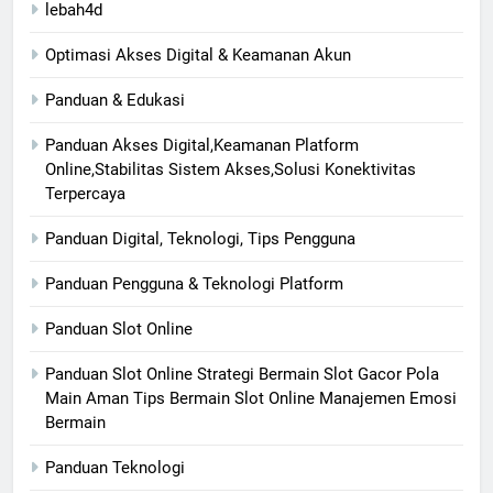
lebah4d
Optimasi Akses Digital & Keamanan Akun
Panduan & Edukasi
Panduan Akses Digital,Keamanan Platform
Online,Stabilitas Sistem Akses,Solusi Konektivitas
Terpercaya
Panduan Digital, Teknologi, Tips Pengguna
Panduan Pengguna & Teknologi Platform
Panduan Slot Online
Panduan Slot Online Strategi Bermain Slot Gacor Pola
Main Aman Tips Bermain Slot Online Manajemen Emosi
Bermain
Panduan Teknologi