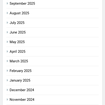
September 2025
August 2025
July 2025
June 2025
May 2025
April 2025
March 2025
February 2025
January 2025
December 2024
November 2024