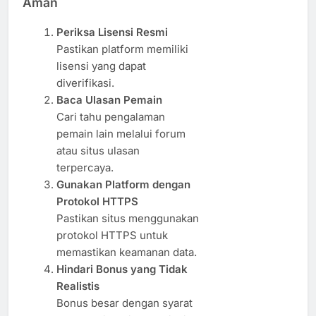
Aman
Periksa Lisensi Resmi
Pastikan platform memiliki
lisensi yang dapat
diverifikasi.
Baca Ulasan Pemain
Cari tahu pengalaman
pemain lain melalui forum
atau situs ulasan
terpercaya.
Gunakan Platform dengan
Protokol HTTPS
Pastikan situs menggunakan
protokol HTTPS untuk
memastikan keamanan data.
Hindari Bonus yang Tidak
Realistis
Bonus besar dengan syarat