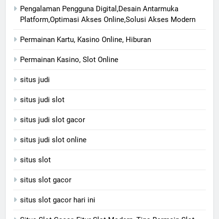
Pengalaman Pengguna Digital,Desain Antarmuka
Platform,Optimasi Akses Online,Solusi Akses Modern
Permainan Kartu, Kasino Online, Hiburan
Permainan Kasino, Slot Online
situs judi
situs judi slot
situs judi slot gacor
situs judi slot online
situs slot
situs slot gacor
situs slot gacor hari ini