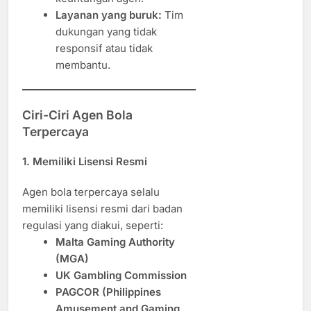
Layanan yang buruk:
Tim
dukungan yang tidak
responsif atau tidak
membantu.
Ciri-Ciri Agen Bola
Terpercaya
1. Memiliki Lisensi Resmi
Agen bola terpercaya selalu
memiliki lisensi resmi dari badan
regulasi yang diakui, seperti:
Malta Gaming Authority
(MGA)
UK Gambling Commission
PAGCOR (Philippines
Amusement and Gaming