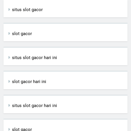
situs slot gacor
slot gacor
situs slot gacor hari ini
slot gacor hari ini
situs slot gacor hari ini
slot gacor