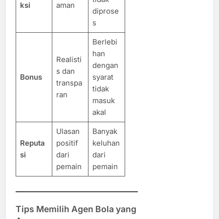
ksi
aman
diprose
s
Berlebi
han
Realisti
dengan
s dan
Bonus
syarat
transpa
tidak
ran
masuk
akal
Ulasan
Banyak
Reputa
positif
keluhan
si
dari
dari
pemain
pemain
Tips Memilih Agen Bola yang