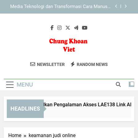
Skip
Panduan Lengkap Login Tiara4D melalui Browser
to
dan Perangkat Mobile
content
Analisis Responsivitas Desain Lebah4D:
Optimalisasi Tampilan untuk Berbagai Perangkat
Cara Mengoptimalkan Pengalaman Akses
LAE138 Link Alternatif dengan Aman dan Nyaman
Media Teknologi dan Transformasi Cara Manusia
Berkomunikasi
Chung Khoan
Dapatkan Berita Terbaru Tentang Saham
Panduan Lengkap Login Tiara4D melalui Browser
NEWSLETTER
RANDOM NEWS
dan Perangkat Mobile
Viet
Dan Pasar Keuangan Vietnam Di Chung
Analisis Responsivitas Desain Lebah4D:
Khoan Viet.
Optimalisasi Tampilan untuk Berbagai Perangkat
MENU
ara Mengoptimalkan Pengalaman Akses LAE138 Link Alterna
HEADLINES
 Months Ago
Home
keamanan judi online