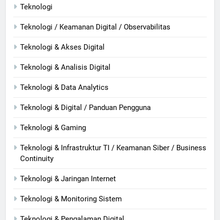
Teknologi
Teknologi / Keamanan Digital / Observabilitas
Teknologi & Akses Digital
Teknologi & Analisis Digital
Teknologi & Data Analytics
Teknologi & Digital / Panduan Pengguna
Teknologi & Gaming
Teknologi & Infrastruktur TI / Keamanan Siber / Business
Continuity
Teknologi & Jaringan Internet
Teknologi & Monitoring Sistem
Teknologi & Pengalaman Digital