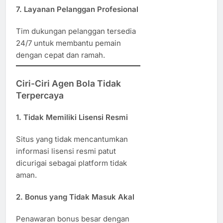
7. Layanan Pelanggan Profesional
Tim dukungan pelanggan tersedia
24/7 untuk membantu pemain
dengan cepat dan ramah.
Ciri-Ciri Agen Bola Tidak
Terpercaya
1. Tidak Memiliki Lisensi Resmi
Situs yang tidak mencantumkan
informasi lisensi resmi patut
dicurigai sebagai platform tidak
aman.
2. Bonus yang Tidak Masuk Akal
Penawaran bonus besar dengan