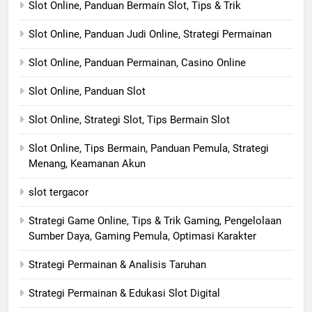
Slot Online, Panduan Bermain Slot, Tips & Trik
Slot Online, Panduan Judi Online, Strategi Permainan
Slot Online, Panduan Permainan, Casino Online
Slot Online, Panduan Slot
Slot Online, Strategi Slot, Tips Bermain Slot
Slot Online, Tips Bermain, Panduan Pemula, Strategi
Menang, Keamanan Akun
slot tergacor
Strategi Game Online, Tips & Trik Gaming, Pengelolaan
Sumber Daya, Gaming Pemula, Optimasi Karakter
Strategi Permainan & Analisis Taruhan
Strategi Permainan & Edukasi Slot Digital