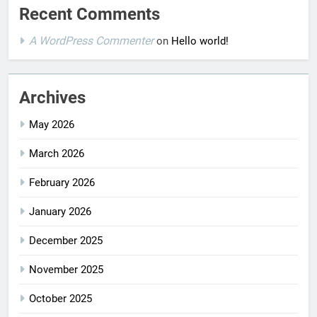
Recent Comments
A WordPress Commenter
on
Hello world!
Archives
May 2026
March 2026
February 2026
January 2026
December 2025
November 2025
October 2025