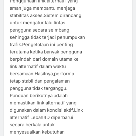
Penggunaan link alternatif yang
aman juga membantu menjaga
stabilitas akses.Sistem dirancang
untuk mengatur lalu lintas
pengguna secara seimbang
sehingga tidak terjadi penumpukan
trafik.Pengelolaan ini penting
terutama ketika banyak pengguna
berpindah dari domain utama ke
link alternatif dalam waktu
bersamaan.Hasilnya,performa
tetap stabil dan pengalaman
pengguna tidak terganggu.
Panduan berikutnya adalah
memastikan link alternatif yang
digunakan dalam kondisi aktif.Link
alternatif Lebah4D diperbarui
secara berkala untuk
menyesuaikan kebutuhan