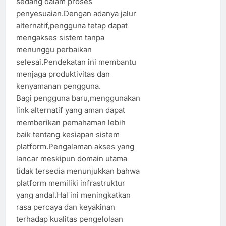
sedang dalam proses
penyesuaian.Dengan adanya jalur
alternatif,pengguna tetap dapat
mengakses sistem tanpa
menunggu perbaikan
selesai.Pendekatan ini membantu
menjaga produktivitas dan
kenyamanan pengguna.
Bagi pengguna baru,menggunakan
link alternatif yang aman dapat
memberikan pemahaman lebih
baik tentang kesiapan sistem
platform.Pengalaman akses yang
lancar meskipun domain utama
tidak tersedia menunjukkan bahwa
platform memiliki infrastruktur
yang andal.Hal ini meningkatkan
rasa percaya dan keyakinan
terhadap kualitas pengelolaan