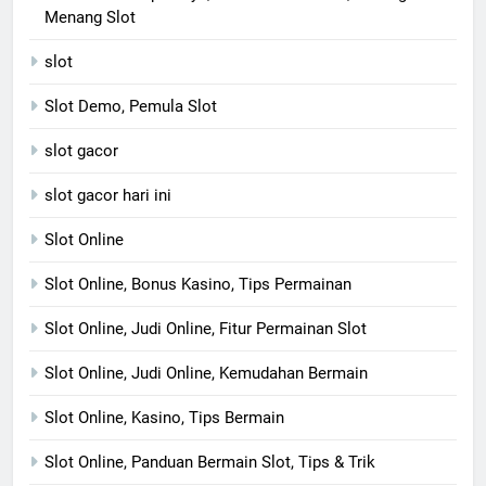
Menang Slot
slot
Slot Demo, Pemula Slot
slot gacor
slot gacor hari ini
Slot Online
Slot Online, Bonus Kasino, Tips Permainan
Slot Online, Judi Online, Fitur Permainan Slot
Slot Online, Judi Online, Kemudahan Bermain
Slot Online, Kasino, Tips Bermain
Slot Online, Panduan Bermain Slot, Tips & Trik