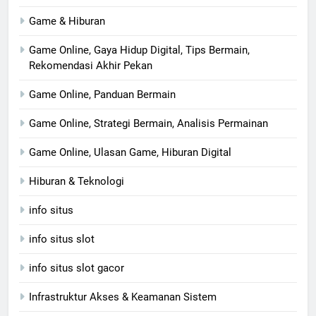
Game & Hiburan
Game Online, Gaya Hidup Digital, Tips Bermain,
Rekomendasi Akhir Pekan
Game Online, Panduan Bermain
Game Online, Strategi Bermain, Analisis Permainan
Game Online, Ulasan Game, Hiburan Digital
Hiburan & Teknologi
info situs
info situs slot
info situs slot gacor
Infrastruktur Akses & Keamanan Sistem