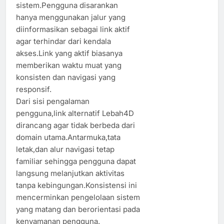
sistem.Pengguna disarankan
hanya menggunakan jalur yang
diinformasikan sebagai link aktif
agar terhindar dari kendala
akses.Link yang aktif biasanya
memberikan waktu muat yang
konsisten dan navigasi yang
responsif.
Dari sisi pengalaman
pengguna,link alternatif Lebah4D
dirancang agar tidak berbeda dari
domain utama.Antarmuka,tata
letak,dan alur navigasi tetap
familiar sehingga pengguna dapat
langsung melanjutkan aktivitas
tanpa kebingungan.Konsistensi ini
mencerminkan pengelolaan sistem
yang matang dan berorientasi pada
kenyamanan pengguna.