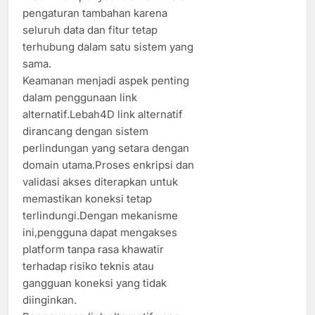
pengaturan tambahan karena
seluruh data dan fitur tetap
terhubung dalam satu sistem yang
sama.
Keamanan menjadi aspek penting
dalam penggunaan link
alternatif.Lebah4D link alternatif
dirancang dengan sistem
perlindungan yang setara dengan
domain utama.Proses enkripsi dan
validasi akses diterapkan untuk
memastikan koneksi tetap
terlindungi.Dengan mekanisme
ini,pengguna dapat mengakses
platform tanpa rasa khawatir
terhadap risiko teknis atau
gangguan koneksi yang tidak
diinginkan.