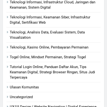
Teknologi Informasi, Infrastruktur Cloud, Jaringan dan
Keamanan, Sistem Digital
Teknologi Informasi, Keamanan Siber, Infrastruktur
Digital, Sertifikasi Web
Teknologi, Analisis Data, Evaluasi Sistem, Data
Visualization
Teknologi, Kasino Online, Pembayaran Permainan
Togel Online, Mindset Permainan, Strategi Togel
Tutorial Login Online, Panduan Daftar Akun, Tips
Keamanan Digital, Strategi Browser Ringan, Situs Judi
Terpercaya
Ulasan Komunitas
Uncategorized
UX/UI Design | Website Navigation | Digital Experience