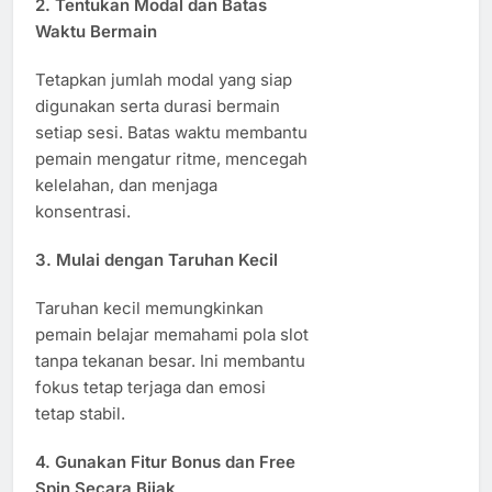
2.
Tentukan Modal dan Batas
Waktu Bermain
Tetapkan jumlah modal yang siap
digunakan serta durasi bermain
setiap sesi. Batas waktu membantu
pemain mengatur ritme, mencegah
kelelahan, dan menjaga
konsentrasi.
3.
Mulai dengan Taruhan Kecil
Taruhan kecil memungkinkan
pemain belajar memahami pola slot
tanpa tekanan besar. Ini membantu
fokus tetap terjaga dan emosi
tetap stabil.
4.
Gunakan Fitur Bonus dan Free
Spin Secara Bijak