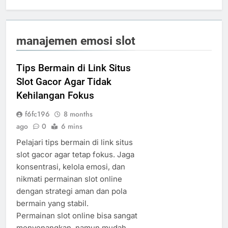
manajemen emosi slot
Tips Bermain di Link Situs
Slot Gacor Agar Tidak
Kehilangan Fokus
f6fc196
8 months
ago
0
6 mins
Pelajari tips bermain di link situs
slot gacor agar tetap fokus. Jaga
konsentrasi, kelola emosi, dan
nikmati permainan slot online
dengan strategi aman dan pola
bermain yang stabil.
Permainan slot online bisa sangat
menyenangkan, namun mudah