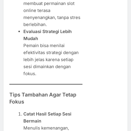
membuat permainan slot
online terasa
menyenangkan, tanpa stres
berlebihan.
Evaluasi Strategi Lebih
Mudah
Pemain bisa menilai
efektivitas strategi dengan
lebih jelas karena setiap
sesi dimainkan dengan
fokus.
Tips Tambahan Agar Tetap
Fokus
Catat Hasil Setiap Sesi
Bermain
Menulis kemenangan,