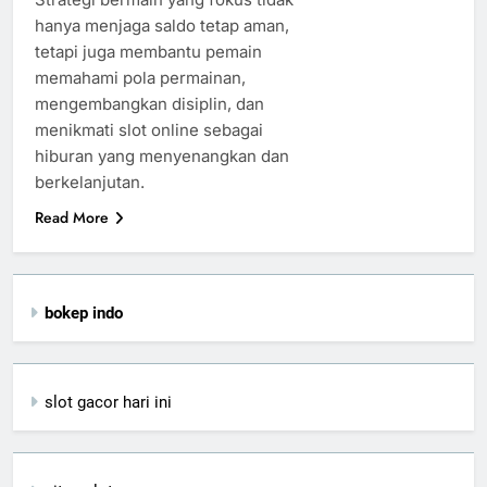
hanya menjaga saldo tetap aman,
tetapi juga membantu pemain
memahami pola permainan,
mengembangkan disiplin, dan
menikmati slot online sebagai
hiburan yang menyenangkan dan
berkelanjutan.
Read More
bokep indo
slot gacor hari ini