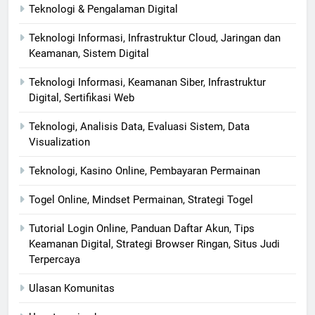
Teknologi & Pengalaman Digital
Teknologi Informasi, Infrastruktur Cloud, Jaringan dan
Keamanan, Sistem Digital
Teknologi Informasi, Keamanan Siber, Infrastruktur
Digital, Sertifikasi Web
Teknologi, Analisis Data, Evaluasi Sistem, Data
Visualization
Teknologi, Kasino Online, Pembayaran Permainan
Togel Online, Mindset Permainan, Strategi Togel
Tutorial Login Online, Panduan Daftar Akun, Tips
Keamanan Digital, Strategi Browser Ringan, Situs Judi
Terpercaya
Ulasan Komunitas