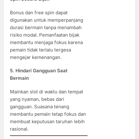
Bonus dan free spin dapat
digunakan untuk memperpanjang
durasi bermain tanpa menambah
risiko modal. Pemanfaatan bijak
membantu menjaga fokus karena
pemain tidak terlalu tergesa
mengejar kemenangan.
5.
Hindari Gangguan Saat
Bermain
Mainkan slot di waktu dan tempat
yang nyaman, bebas dari
gangguan. Suasana tenang
membantu pemain tetap fokus dan
membuat keputusan taruhan lebih
rasional.