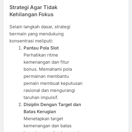
Strategi Agar Tidak
Kehilangan Fokus
Selain langkah dasar, strategi
bermain yang mendukung
konsentrasi meliputi:
Pantau Pola Slot
Perhatikan ritme
kemenangan dan fitur
bonus. Memahami pola
permainan membantu
pemain membuat keputusan
rasional dan mengurangi
taruhan impulsif.
Disiplin Dengan Target dan
Batas Kerugian
Menetapkan target
kemenangan dan batas