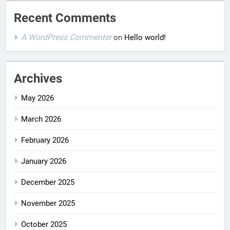
Recent Comments
A WordPress Commenter
on
Hello world!
Archives
May 2026
March 2026
February 2026
January 2026
December 2025
November 2025
October 2025