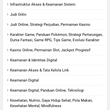
Infrastruktur Akses & Keamanan Sistem
Judi Onlin
Judi Online, Strategi Perjudian, Permainan Kasino
Karakter Game, Panduan Pokémon, Strategi Pertarungan,
Dunia Fantasi, Game RPG, Tips Game, Evolusi Karakter
Kasino Online, Permainan Slot, Jackpot Progresif
Keamanan & Identitas Digital
Keamanan Akses & Tata Kelola Link
Keamanan Digital
Keamanan Digital, Panduan Online, Teknologi
Kesehatan, Nutrisi, Gaya Hidup Sehat, Pola Makan,
Kesehatan Mental, Mindfulness