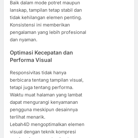
Baik dalam mode potret maupun
lanskap, tampilan tetap stabil dan
tidak kehilangan elemen penting.
Konsistensi ini memberikan
pengalaman yang lebih profesional
dan nyaman.
Optimasi Kecepatan dan
Performa Visual
Responsivitas tidak hanya
berbicara tentang tampilan visual,
tetapi juga tentang performa.
Waktu muat halaman yang lambat
dapat mengurangi kenyamanan
pengguna meskipun desainnya
terlihat menarik.
Lebah4D mengoptimalkan elemen
visual dengan teknik kompresi