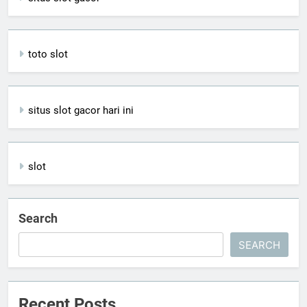
toto slot
situs slot gacor hari ini
slot
Search
SEARCH
Recent Posts