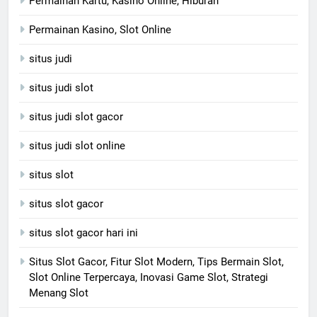
Permainan Kartu, Kasino Online, Hiburan
Permainan Kasino, Slot Online
situs judi
situs judi slot
situs judi slot gacor
situs judi slot online
situs slot
situs slot gacor
situs slot gacor hari ini
Situs Slot Gacor, Fitur Slot Modern, Tips Bermain Slot,
Slot Online Terpercaya, Inovasi Game Slot, Strategi
Menang Slot