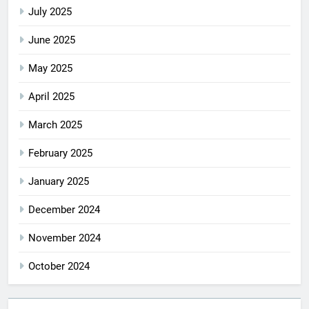
July 2025
June 2025
May 2025
April 2025
March 2025
February 2025
January 2025
December 2024
November 2024
October 2024