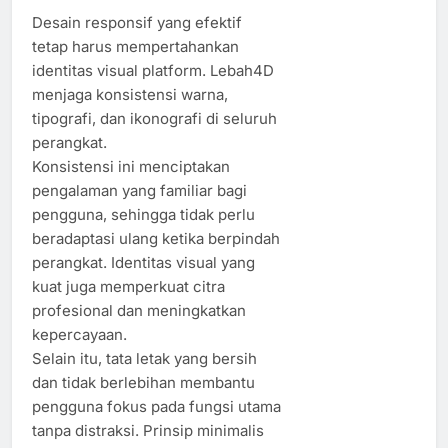
Desain responsif yang efektif
tetap harus mempertahankan
identitas visual platform. Lebah4D
menjaga konsistensi warna,
tipografi, dan ikonografi di seluruh
perangkat.
Konsistensi ini menciptakan
pengalaman yang familiar bagi
pengguna, sehingga tidak perlu
beradaptasi ulang ketika berpindah
perangkat. Identitas visual yang
kuat juga memperkuat citra
profesional dan meningkatkan
kepercayaan.
Selain itu, tata letak yang bersih
dan tidak berlebihan membantu
pengguna fokus pada fungsi utama
tanpa distraksi. Prinsip minimalis