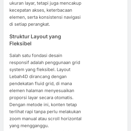
ukuran layar, tetapi juga mencakup
kecepatan akses, keterbacaan
elemen, serta konsistensi navigasi
di setiap perangkat.
Struktur Layout yang
Fleksibel
Salah satu fondasi desain
responsif adalah penggunaan grid
system yang fleksibel. Layout
Lebah4D dirancang dengan
pendekatan fluid grid, di mana
elemen halaman menyesuaikan
proporsi layar secara otomatis.
Dengan metode ini, konten tetap
terlihat rapi tanpa perlu melakukan
zoom manual atau scroll horizontal
yang mengganggu.