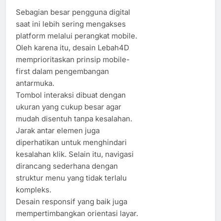
Sebagian besar pengguna digital
saat ini lebih sering mengakses
platform melalui perangkat mobile.
Oleh karena itu, desain Lebah4D
memprioritaskan prinsip mobile-
first dalam pengembangan
antarmuka.
Tombol interaksi dibuat dengan
ukuran yang cukup besar agar
mudah disentuh tanpa kesalahan.
Jarak antar elemen juga
diperhatikan untuk menghindari
kesalahan klik. Selain itu, navigasi
dirancang sederhana dengan
struktur menu yang tidak terlalu
kompleks.
Desain responsif yang baik juga
mempertimbangkan orientasi layar.