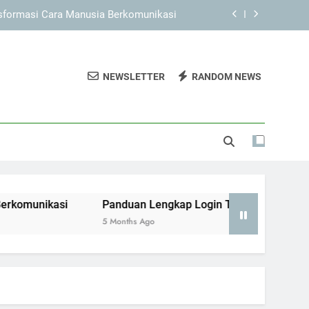
sformasi Cara Manusia Berkomunikasi
melalui Browser dan Perangkat Mobile
asi Tampilan untuk Berbagai Perangkat
NEWSLETTER
RANDOM NEWS
k Alternatif dengan Aman dan Nyaman
 Chung Khoan Viet.
sformasi Cara Manusia Berkomunikasi
melalui Browser dan Perangkat Mobile
asi Tampilan untuk Berbagai Perangkat
i
Panduan Lengkap Login Tiara4D melalui Browser dan
5 Months Ago