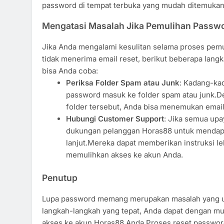
password di tempat terbuka yang mudah ditemukan 
Mengatasi Masalah Jika Pemulihan Passwo
Jika Anda mengalami kesulitan selama proses pem
tidak menerima email reset, berikut beberapa lan
bisa Anda coba:
Periksa Folder Spam atau Junk
: Kadang-ka
password masuk ke folder spam atau junk.
folder tersebut, Anda bisa menemukan email
Hubungi Customer Support
: Jika semua upa
dukungan pelanggan Horas88 untuk mendapa
lanjut.Mereka dapat memberikan instruksi leb
memulihkan akses ke akun Anda.
Penutup
Lupa password memang merupakan masalah yang
langkah-langkah yang tepat, Anda dapat dengan 
akses ke akun Horas88 Anda.Proses reset passwor