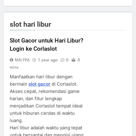
slot hari libur
Slot Gacor untuk Hari Libur?
Login ke Corlaslot
f6fc196
1 year ago
0
5
mins
Manfaatkan hari libur dengan
bermain
slot gacor
di Corlaslot.
Akses cepat, rekomendasi game
harian, dan fitur lengkap
menjadikan Corlaslot tempat ideal
untuk hiburan cerdas di waktu
luang.
Hari libur adalah waktu yang tepat
untuk bersantai dan mengisi ulang