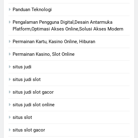
Panduan Teknologi
Pengalaman Pengguna Digital,Desain Antarmuka
Platform,Optimasi Akses Online,Solusi Akses Modern
Permainan Kartu, Kasino Online, Hiburan
Permainan Kasino, Slot Online
situs judi
situs judi slot
situs judi slot gacor
situs judi slot online
situs slot
situs slot gacor