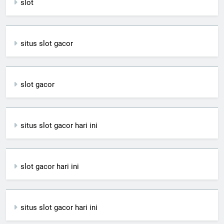
slot
situs slot gacor
slot gacor
situs slot gacor hari ini
slot gacor hari ini
situs slot gacor hari ini