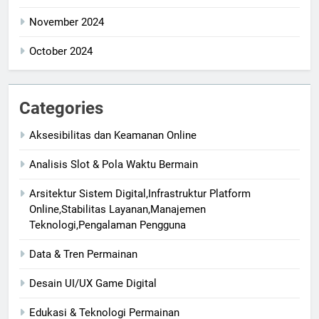
November 2024
October 2024
Categories
Aksesibilitas dan Keamanan Online
Analisis Slot & Pola Waktu Bermain
Arsitektur Sistem Digital,Infrastruktur Platform
Online,Stabilitas Layanan,Manajemen
Teknologi,Pengalaman Pengguna
Data & Tren Permainan
Desain UI/UX Game Digital
Edukasi & Teknologi Permainan