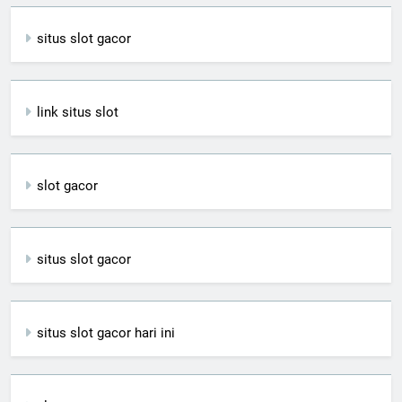
situs slot gacor
link situs slot
slot gacor
situs slot gacor
situs slot gacor hari ini