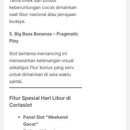
Tema Imlek dan simbol
keberuntungan cocok dimainkan
saat libur nasional atau perayaan
budaya.
5. Big Bass Bonanza – Pragmatic
Play
Slot bertema memancing ini
menawarkan ketenangan visual
sekaligus fitur bonus yang seru
untuk dimainkan di sela waktu
santai.
Fitur Spesial Hari Libur di
Corlaslot
Panel Slot “Weekend
Gacor”