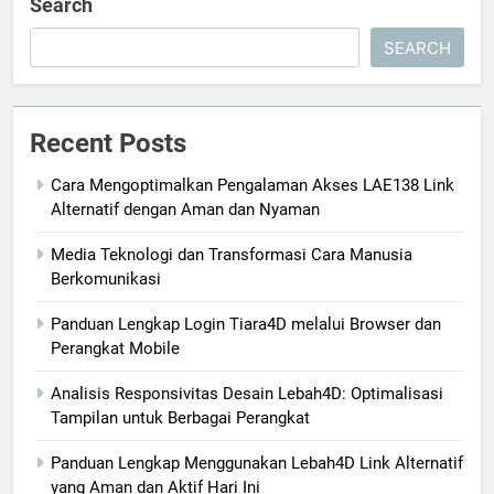
Search
SEARCH
Recent Posts
Cara Mengoptimalkan Pengalaman Akses LAE138 Link
Alternatif dengan Aman dan Nyaman
Media Teknologi dan Transformasi Cara Manusia
Berkomunikasi
Panduan Lengkap Login Tiara4D melalui Browser dan
Perangkat Mobile
Analisis Responsivitas Desain Lebah4D: Optimalisasi
Tampilan untuk Berbagai Perangkat
Panduan Lengkap Menggunakan Lebah4D Link Alternatif
yang Aman dan Aktif Hari Ini