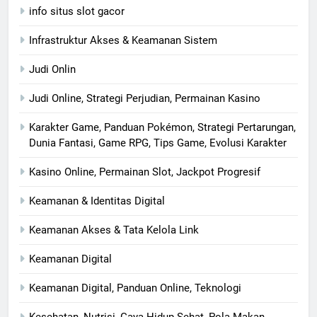
info situs slot gacor
Infrastruktur Akses & Keamanan Sistem
Judi Onlin
Judi Online, Strategi Perjudian, Permainan Kasino
Karakter Game, Panduan Pokémon, Strategi Pertarungan,
Dunia Fantasi, Game RPG, Tips Game, Evolusi Karakter
Kasino Online, Permainan Slot, Jackpot Progresif
Keamanan & Identitas Digital
Keamanan Akses & Tata Kelola Link
Keamanan Digital
Keamanan Digital, Panduan Online, Teknologi