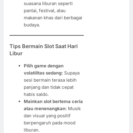
suasana liburan seperti
pantai, festival, atau
makanan khas dari berbagai
budaya.
Tips Bermain Slot Saat Hari
Libur
Pilih game dengan
volatilitas sedang:
Supaya
sesi bermain terasa lebih
panjang dan tidak cepat
habis saldo.
Mainkan slot bertema ceria
atau menenangkan:
Musik
dan visual yang positif
berpengaruh pada mood
liburan.