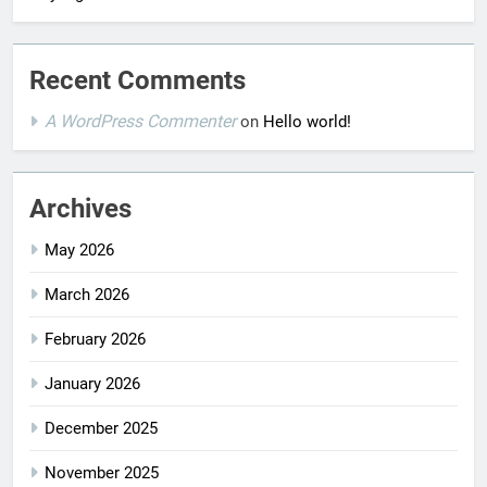
Recent Comments
A WordPress Commenter
on
Hello world!
Archives
May 2026
March 2026
February 2026
January 2026
December 2025
November 2025