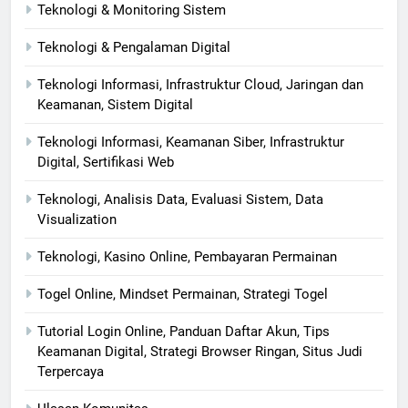
Teknologi & Monitoring Sistem
Teknologi & Pengalaman Digital
Teknologi Informasi, Infrastruktur Cloud, Jaringan dan
Keamanan, Sistem Digital
Teknologi Informasi, Keamanan Siber, Infrastruktur
Digital, Sertifikasi Web
Teknologi, Analisis Data, Evaluasi Sistem, Data
Visualization
Teknologi, Kasino Online, Pembayaran Permainan
Togel Online, Mindset Permainan, Strategi Togel
Tutorial Login Online, Panduan Daftar Akun, Tips
Keamanan Digital, Strategi Browser Ringan, Situs Judi
Terpercaya