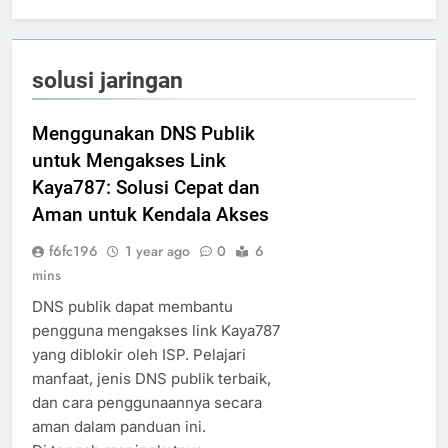
solusi jaringan
Menggunakan DNS Publik
untuk Mengakses Link
Kaya787: Solusi Cepat dan
Aman untuk Kendala Akses
f6fc196
1 year ago
0
6
mins
DNS publik dapat membantu
pengguna mengakses link Kaya787
yang diblokir oleh ISP. Pelajari
manfaat, jenis DNS publik terbaik,
dan cara penggunaannya secara
aman dalam panduan ini.