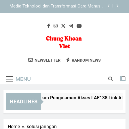
Skip
Panduan Lengkap Login Tiara4D melalui Browser
to
dan Perangkat Mobile
content
Analisis Responsivitas Desain Lebah4D:
Optimalisasi Tampilan untuk Berbagai Perangkat
Cara Mengoptimalkan Pengalaman Akses
LAE138 Link Alternatif dengan Aman dan Nyaman
Media Teknologi dan Transformasi Cara Manusia
Berkomunikasi
Chung Khoan
Dapatkan Berita Terbaru Tentang Saham
Panduan Lengkap Login Tiara4D melalui Browser
NEWSLETTER
RANDOM NEWS
dan Perangkat Mobile
Viet
Dan Pasar Keuangan Vietnam Di Chung
Analisis Responsivitas Desain Lebah4D:
Khoan Viet.
Optimalisasi Tampilan untuk Berbagai Perangkat
MENU
ra Mengoptimalkan Pengalaman Akses LAE138 Link Alternat
HEADLINES
Months Ago
Home
solusi jaringan