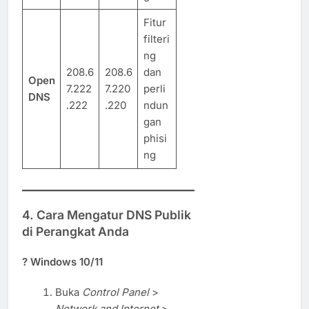
Fitur
filteri
ng
208.6
208.6
dan
Open
7.222
7.220
perli
DNS
.222
.220
ndun
gan
phisi
ng
4. Cara Mengatur DNS Publik
di Perangkat Anda
?
Windows 10/11
Buka
Control Panel
>
Network and Internet
>