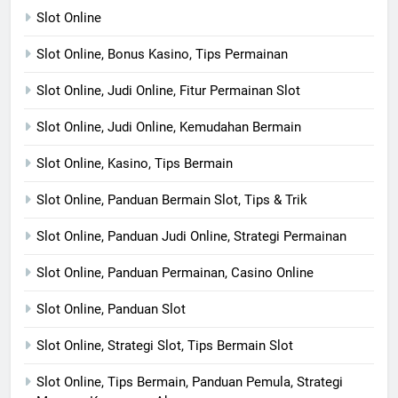
Slot Online
Slot Online, Bonus Kasino, Tips Permainan
Slot Online, Judi Online, Fitur Permainan Slot
Slot Online, Judi Online, Kemudahan Bermain
Slot Online, Kasino, Tips Bermain
Slot Online, Panduan Bermain Slot, Tips & Trik
Slot Online, Panduan Judi Online, Strategi Permainan
Slot Online, Panduan Permainan, Casino Online
Slot Online, Panduan Slot
Slot Online, Strategi Slot, Tips Bermain Slot
Slot Online, Tips Bermain, Panduan Pemula, Strategi