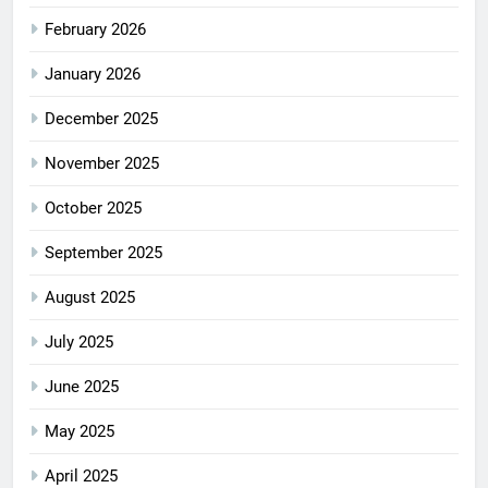
February 2026
January 2026
December 2025
November 2025
October 2025
September 2025
August 2025
July 2025
June 2025
May 2025
April 2025