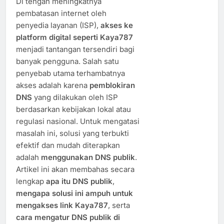
Di tengah meningkatnya
pembatasan internet oleh
penyedia layanan (ISP),
akses ke
platform digital seperti Kaya787
menjadi tantangan tersendiri bagi
banyak pengguna. Salah satu
penyebab utama terhambatnya
akses adalah karena
pemblokiran
DNS
yang dilakukan oleh ISP
berdasarkan kebijakan lokal atau
regulasi nasional. Untuk mengatasi
masalah ini, solusi yang terbukti
efektif dan mudah diterapkan
adalah
menggunakan DNS publik
.
Artikel ini akan membahas secara
lengkap
apa itu DNS publik
,
mengapa solusi ini ampuh untuk
mengakses link Kaya787
, serta
cara mengatur DNS publik di