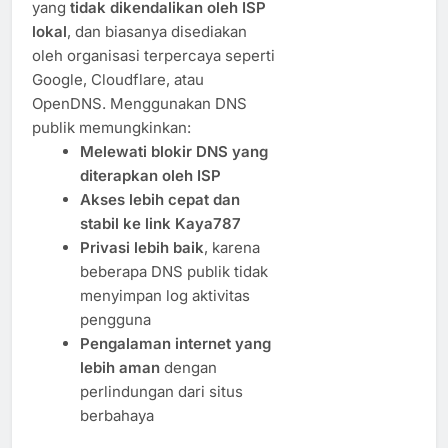
yang
tidak dikendalikan oleh ISP
lokal
, dan biasanya disediakan
oleh organisasi terpercaya seperti
Google, Cloudflare, atau
OpenDNS. Menggunakan DNS
publik memungkinkan:
Melewati blokir DNS yang
diterapkan oleh ISP
Akses lebih cepat dan
stabil ke link Kaya787
Privasi lebih baik
, karena
beberapa DNS publik tidak
menyimpan log aktivitas
pengguna
Pengalaman internet yang
lebih aman
dengan
perlindungan dari situs
berbahaya