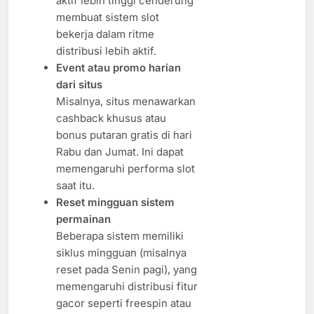
aktif lebih tinggi cenderung
membuat sistem slot
bekerja dalam ritme
distribusi lebih aktif.
Event atau promo harian
dari situs
Misalnya, situs menawarkan
cashback khusus atau
bonus putaran gratis di hari
Rabu dan Jumat. Ini dapat
memengaruhi performa slot
saat itu.
Reset mingguan sistem
permainan
Beberapa sistem memiliki
siklus mingguan (misalnya
reset pada Senin pagi), yang
memengaruhi distribusi fitur
gacor seperti freespin atau