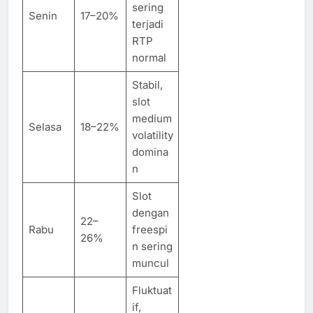
sering
Senin
17–20%
terjadi
RTP
normal
Stabil,
slot
medium
Selasa
18–22%
volatility
domina
n
Slot
dengan
22–
Rabu
freespi
26%
n sering
muncul
Fluktuat
if,