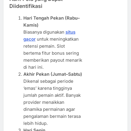
Diidentifikasi
Hari Tengah Pekan (Rabu–
Kamis)
Biasanya digunakan
situs
gacor
untuk meningkatkan
retensi pemain. Slot
bertema fitur bonus sering
memberikan payout menarik
di hari ini.
Akhir Pekan (Jumat–Sabtu)
Dikenal sebagai periode
‘emas’ karena tingginya
jumlah pemain aktif. Banyak
provider menaikkan
dinamika permainan agar
pengalaman bermain terasa
lebih hidup.
Hari Senin