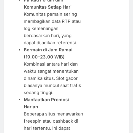
Komunitas Setiap Hari
Komunitas pemain sering
membagikan data RTP atau
log kemenangan
berdasarkan hari, yang
dapat dijadikan referensi.
Bermain di Jam Ramai
(19.00–23.00 WIB)
Kombinasi antara hari dan
waktu sangat menentukan
dinamika situs. Slot gacor
biasanya muncul saat trafik
sedang tinggi.
Manfaatkan Promosi
Harian
Beberapa situs menawarkan
freespin atau cashback di
hari tertentu. Ini dapat