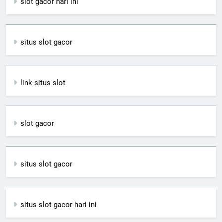
slot gacor hari ini
situs slot gacor
link situs slot
slot gacor
situs slot gacor
situs slot gacor hari ini