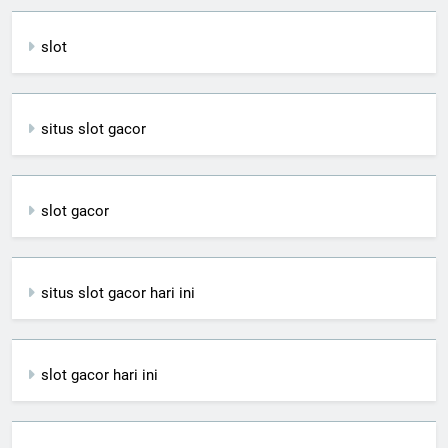
slot
situs slot gacor
slot gacor
situs slot gacor hari ini
slot gacor hari ini