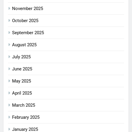
November 2025
October 2025
September 2025
August 2025
July 2025
June 2025
May 2025
April 2025
March 2025
February 2025
January 2025