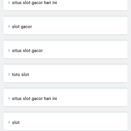
situs slot gacor hari ini
slot gacor
situs slot gacor
toto slot
situs slot gacor hari ini
slot