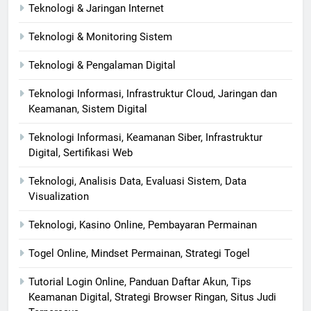
Teknologi & Jaringan Internet
Teknologi & Monitoring Sistem
Teknologi & Pengalaman Digital
Teknologi Informasi, Infrastruktur Cloud, Jaringan dan
Keamanan, Sistem Digital
Teknologi Informasi, Keamanan Siber, Infrastruktur
Digital, Sertifikasi Web
Teknologi, Analisis Data, Evaluasi Sistem, Data
Visualization
Teknologi, Kasino Online, Pembayaran Permainan
Togel Online, Mindset Permainan, Strategi Togel
Tutorial Login Online, Panduan Daftar Akun, Tips
Keamanan Digital, Strategi Browser Ringan, Situs Judi