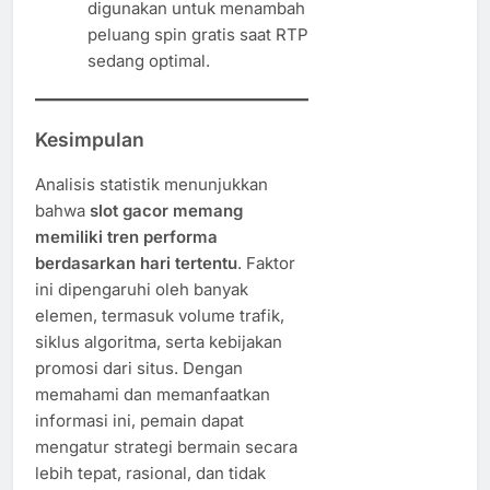
digunakan untuk menambah
peluang spin gratis saat RTP
sedang optimal.
Kesimpulan
Analisis statistik menunjukkan
bahwa
slot gacor memang
memiliki tren performa
berdasarkan hari tertentu
. Faktor
ini dipengaruhi oleh banyak
elemen, termasuk volume trafik,
siklus algoritma, serta kebijakan
promosi dari situs. Dengan
memahami dan memanfaatkan
informasi ini, pemain dapat
mengatur strategi bermain secara
lebih tepat, rasional, dan tidak