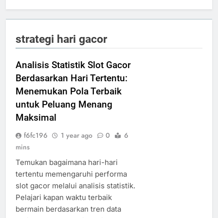
strategi hari gacor
Analisis Statistik Slot Gacor
Berdasarkan Hari Tertentu:
Menemukan Pola Terbaik
untuk Peluang Menang
Maksimal
f6fc196
1 year ago
0
6
mins
Temukan bagaimana hari-hari
tertentu memengaruhi performa
slot gacor melalui analisis statistik.
Pelajari kapan waktu terbaik
bermain berdasarkan tren data