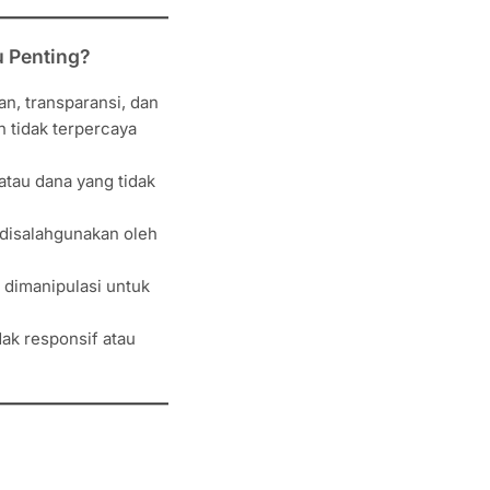
u Penting?
n, transparansi, dan
 tidak terpercaya
atau dana yang tidak
 disalahgunakan oleh
 dimanipulasi untuk
ak responsif atau