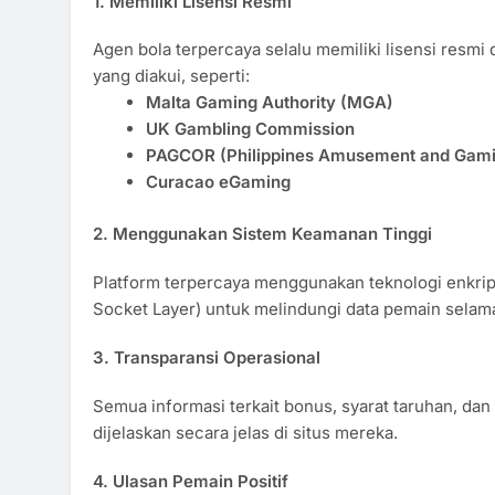
1. Memiliki Lisensi Resmi
Agen bola terpercaya selalu memiliki lisensi resmi 
yang diakui, seperti:
Malta Gaming Authority (MGA)
UK Gambling Commission
PAGCOR (Philippines Amusement and Gami
Curacao eGaming
2. Menggunakan Sistem Keamanan Tinggi
Platform terpercaya menggunakan teknologi enkrip
Socket Layer) untuk melindungi data pemain selama
3. Transparansi Operasional
Semua informasi terkait bonus, syarat taruhan, dan
dijelaskan secara jelas di situs mereka.
4. Ulasan Pemain Positif