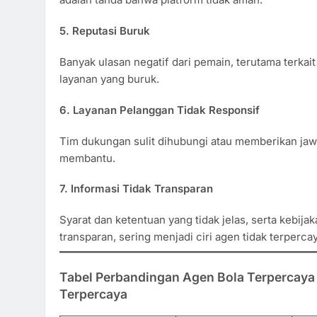
5. Reputasi Buruk
Banyak ulasan negatif dari pemain, terutama terkai
layanan yang buruk.
6. Layanan Pelanggan Tidak Responsif
Tim dukungan sulit dihubungi atau memberikan jaw
membantu.
7. Informasi Tidak Transparan
Syarat dan ketentuan yang tidak jelas, serta kebijak
transparan, sering menjadi ciri agen tidak terpercay
Tabel Perbandingan Agen Bola Terpercaya
Terpercaya