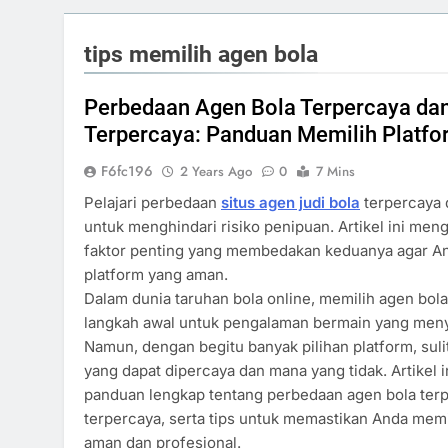
tips memilih agen bola
Perbedaan Agen Bola Terpercaya dan
Terpercaya: Panduan Memilih Platf
F6fc196
2 Years Ago
0
7 Mins
Pelajari perbedaan
situs agen judi bola
terpercaya 
untuk menghindari risiko penipuan. Artikel ini mengu
faktor penting yang membedakan keduanya agar An
platform yang aman.
Dalam dunia taruhan bola online, memilih agen bola
langkah awal untuk pengalaman bermain yang men
Namun, dengan begitu banyak pilihan platform, su
yang dapat dipercaya dan mana yang tidak. Artikel
panduan lengkap tentang perbedaan agen bola terp
terpercaya, serta tips untuk memastikan Anda memi
aman dan profesional.