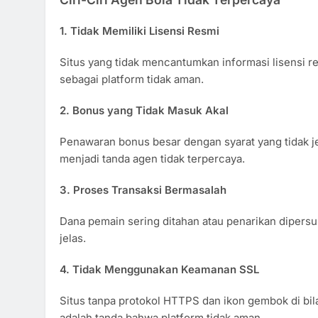
1. Tidak Memiliki Lisensi Resmi
Situs yang tidak mencantumkan informasi lisensi re
sebagai platform tidak aman.
2. Bonus yang Tidak Masuk Akal
Penawaran bonus besar dengan syarat yang tidak jel
menjadi tanda agen tidak terpercaya.
3. Proses Transaksi Bermasalah
Dana pemain sering ditahan atau penarikan dipersul
jelas.
4. Tidak Menggunakan Keamanan SSL
Situs tanpa protokol HTTPS dan ikon gembok di bil
adalah tanda bahwa platform tidak aman.