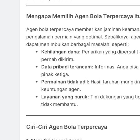
Mengapa Memilih Agen Bola Terpercaya It
Agen bola terpercaya memberikan jaminan keamana
pengalaman bermain yang optimal. Sebaliknya, agen
dapat menimbulkan berbagai masalah, seperti:
Kehilangan dana:
Penarikan yang dipersulit 
pernah dikirim.
Data pribadi terancam:
Informasi Anda bisa
pihak ketiga.
Permainan tidak adil:
Hasil taruhan mungkin
keuntungan agen.
Layanan yang buruk:
Tim dukungan yang tid
tidak membantu.
Ciri-Ciri Agen Bola Terpercaya