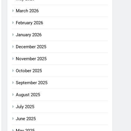
March 2026
February 2026
January 2026
December 2025
November 2025
October 2025
September 2025
August 2025
July 2025
June 2025
May 2025