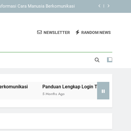
sformasi Cara Manusia Berkomunikasi
melalui Browser dan Perangkat Mobile
asi Tampilan untuk Berbagai Perangkat
NEWSLETTER
RANDOM NEWS
k Alternatif dengan Aman dan Nyaman
 Chung Khoan Viet.
sformasi Cara Manusia Berkomunikasi
melalui Browser dan Perangkat Mobile
asi Tampilan untuk Berbagai Perangkat
i
Panduan Lengkap Login Tiara4D melalui Browser dan
5 Months Ago