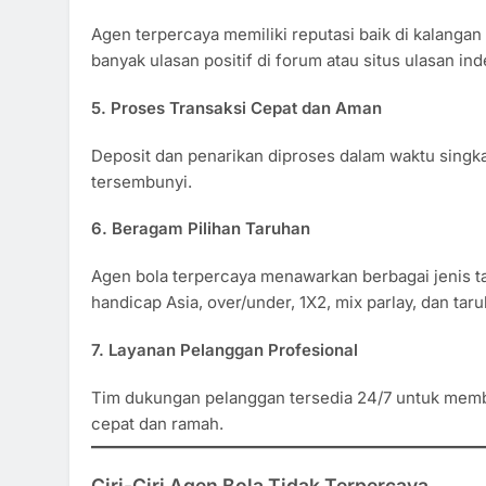
Agen terpercaya memiliki reputasi baik di kalanga
banyak ulasan positif di forum atau situs ulasan in
5. Proses Transaksi Cepat dan Aman
Deposit dan penarikan diproses dalam waktu singka
tersembunyi.
6. Beragam Pilihan Taruhan
Agen bola terpercaya menawarkan berbagai jenis ta
handicap Asia, over/under, 1X2, mix parlay, dan tar
7. Layanan Pelanggan Profesional
Tim dukungan pelanggan tersedia 24/7 untuk mem
cepat dan ramah.
Ciri-Ciri Agen Bola Tidak Terpercaya