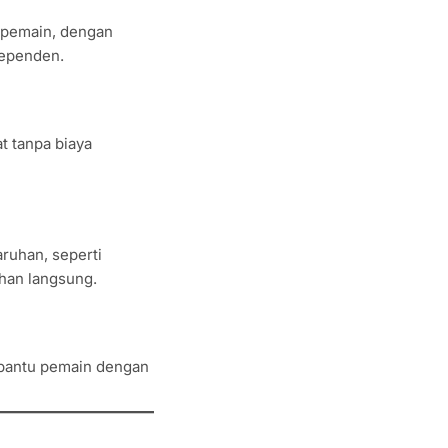
n pemain, dengan
dependen.
t tanpa biaya
ruhan, seperti
uhan langsung.
bantu pemain dengan