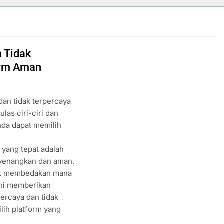
 Tidak
orm Aman
dan tidak terpercaya
las ciri-ciri dan
da dapat memilih
 yang tepat adalah
yenangkan dan aman.
lit membedakan mana
 ini memberikan
ercaya dan tidak
lih platform yang