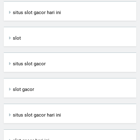
situs slot gacor hari ini
slot
situs slot gacor
slot gacor
situs slot gacor hari ini