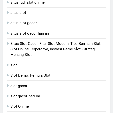
situs judi slot online
situs slot
situs slot gacor
situs slot gacor hari ini
Situs Slot Gacor, Fitur Slot Modern, Tips Bermain Slot,
Slot Online Terpercaya, Inovasi Game Slot, Strategi
Menang Slot
slot
Slot Demo, Pemula Slot
slot gacor
slot gacor hari ini
Slot Online