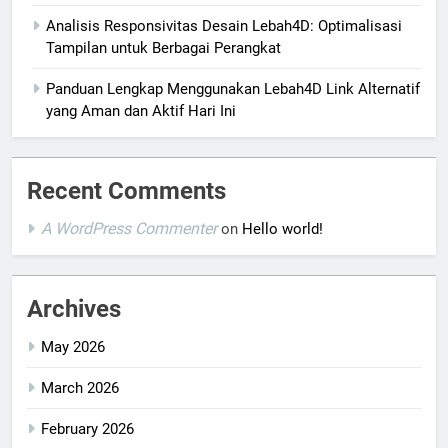
Analisis Responsivitas Desain Lebah4D: Optimalisasi
Tampilan untuk Berbagai Perangkat
Panduan Lengkap Menggunakan Lebah4D Link Alternatif
yang Aman dan Aktif Hari Ini
Recent Comments
A WordPress Commenter
on
Hello world!
Archives
May 2026
March 2026
February 2026