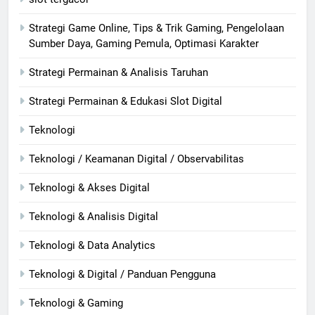
Strategi Game Online, Tips & Trik Gaming, Pengelolaan
Sumber Daya, Gaming Pemula, Optimasi Karakter
Strategi Permainan & Analisis Taruhan
Strategi Permainan & Edukasi Slot Digital
Teknologi
Teknologi / Keamanan Digital / Observabilitas
Teknologi & Akses Digital
Teknologi & Analisis Digital
Teknologi & Data Analytics
Teknologi & Digital / Panduan Pengguna
Teknologi & Gaming