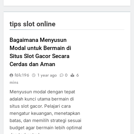
tips slot online
Bagaimana Menyusun
Modal untuk Bermain di
Situs Slot Gacor Secara
Cerdas dan Aman
f6fc196
1 year ago
0
6
mins
Menyusun modal dengan tepat
adalah kunci utama bermain di
situs slot gacor. Pelajari cara
mengatur keuangan, menetapkan
batas, dan memilih strategi sesuai
budget agar bermain lebih optimal