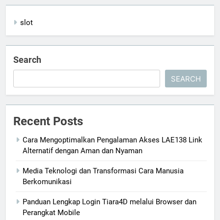
slot
Search
SEARCH
Recent Posts
Cara Mengoptimalkan Pengalaman Akses LAE138 Link
Alternatif dengan Aman dan Nyaman
Media Teknologi dan Transformasi Cara Manusia
Berkomunikasi
Panduan Lengkap Login Tiara4D melalui Browser dan
Perangkat Mobile