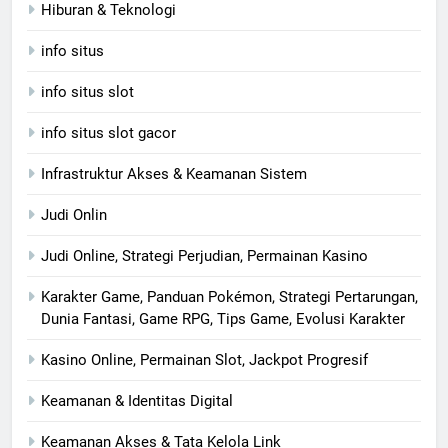
Hiburan & Teknologi
info situs
info situs slot
info situs slot gacor
Infrastruktur Akses & Keamanan Sistem
Judi Onlin
Judi Online, Strategi Perjudian, Permainan Kasino
Karakter Game, Panduan Pokémon, Strategi Pertarungan,
Dunia Fantasi, Game RPG, Tips Game, Evolusi Karakter
Kasino Online, Permainan Slot, Jackpot Progresif
Keamanan & Identitas Digital
Keamanan Akses & Tata Kelola Link