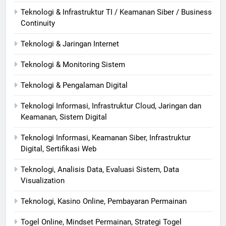
Teknologi & Infrastruktur TI / Keamanan Siber / Business
Continuity
Teknologi & Jaringan Internet
Teknologi & Monitoring Sistem
Teknologi & Pengalaman Digital
Teknologi Informasi, Infrastruktur Cloud, Jaringan dan
Keamanan, Sistem Digital
Teknologi Informasi, Keamanan Siber, Infrastruktur
Digital, Sertifikasi Web
Teknologi, Analisis Data, Evaluasi Sistem, Data
Visualization
Teknologi, Kasino Online, Pembayaran Permainan
Togel Online, Mindset Permainan, Strategi Togel