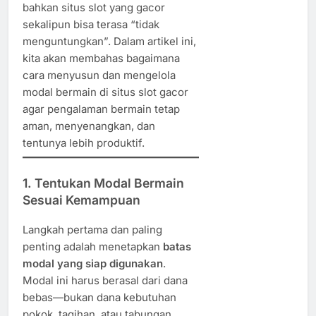
bahkan situs slot yang gacor
sekalipun bisa terasa “tidak
menguntungkan”. Dalam artikel ini,
kita akan membahas bagaimana
cara menyusun dan mengelola
modal bermain di situs slot gacor
agar pengalaman bermain tetap
aman, menyenangkan, dan
tentunya lebih produktif.
1. Tentukan Modal Bermain
Sesuai Kemampuan
Langkah pertama dan paling
penting adalah menetapkan
batas
modal yang siap digunakan
.
Modal ini harus berasal dari dana
bebas—bukan dana kebutuhan
pokok, tagihan, atau tabungan