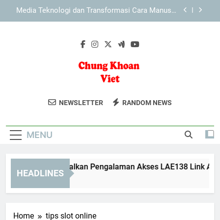
Berkomunikasi
Skip
Panduan Lengkap Login Tiara4D melalui Browser
to
dan Perangkat Mobile
content
Analisis Responsivitas Desain Lebah4D:
Optimalisasi Tampilan untuk Berbagai Perangkat
Cara Mengoptimalkan Pengalaman Akses
LAE138 Link Alternatif dengan Aman dan Nyaman
Media Teknologi dan Transformasi Cara Manusia
Berkomunikasi
Chung Khoan
Dapatkan Berita Terbaru Tentang Saham
Panduan Lengkap Login Tiara4D melalui Browser
NEWSLETTER
RANDOM NEWS
dan Perangkat Mobile
Viet
Dan Pasar Keuangan Vietnam Di Chung
Khoan Viet.
Analisis Responsivitas Desain Lebah4D:
Optimalisasi Tampilan untuk Berbagai Perangkat
MENU
Cara Mengoptimalkan Pengalaman Akses LAE138 Link Altern
HEADLINES
3 Months Ago
Home
tips slot online