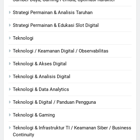
Strategi Permainan & Analisis Taruhan
Strategi Permainan & Edukasi Slot Digital
Teknologi
Teknologi / Keamanan Digital / Observabilitas
Teknologi & Akses Digital
Teknologi & Analisis Digital
Teknologi & Data Analytics
Teknologi & Digital / Panduan Pengguna
Teknologi & Gaming
Teknologi & Infrastruktur TI / Keamanan Siber / Business
Continuity