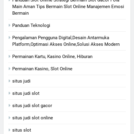
Main Aman Tips Bermain Slot Online Manajemen Emosi
Bermain
Panduan Teknologi
Pengalaman Pengguna Digital,Desain Antarmuka
Platform,Optimasi Akses Online,Solusi Akses Modern
Permainan Kartu, Kasino Online, Hiburan
Permainan Kasino, Slot Online
situs judi
situs judi slot
situs judi slot gacor
situs judi slot online
situs slot