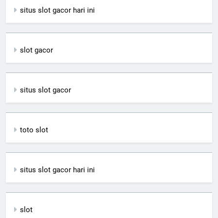
situs slot gacor hari ini
slot gacor
situs slot gacor
toto slot
situs slot gacor hari ini
slot