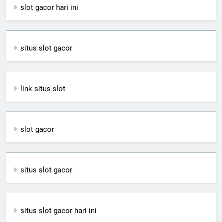
slot gacor hari ini
situs slot gacor
link situs slot
slot gacor
situs slot gacor
situs slot gacor hari ini