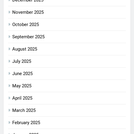
November 2025
October 2025
September 2025
August 2025
July 2025
June 2025
May 2025
April 2025
March 2025
February 2025