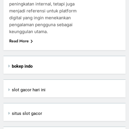
peningkatan internal, tetapi juga
menjadi referensi untuk platform
digital yang ingin menekankan
pengalaman pengguna sebagai
keunggulan utama.
Read More
bokep indo
slot gacor hari ini
situs slot gacor