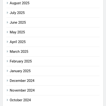
August 2025
July 2025
June 2025
May 2025
April 2025
March 2025
February 2025
January 2025
December 2024
November 2024
October 2024