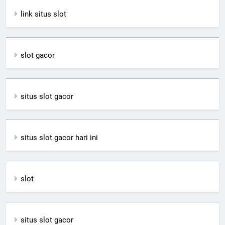
link situs slot
slot gacor
situs slot gacor
situs slot gacor hari ini
slot
situs slot gacor