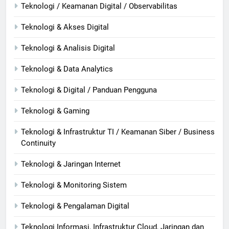
Teknologi / Keamanan Digital / Observabilitas
Teknologi & Akses Digital
Teknologi & Analisis Digital
Teknologi & Data Analytics
Teknologi & Digital / Panduan Pengguna
Teknologi & Gaming
Teknologi & Infrastruktur TI / Keamanan Siber / Business
Continuity
Teknologi & Jaringan Internet
Teknologi & Monitoring Sistem
Teknologi & Pengalaman Digital
Teknologi Informasi, Infrastruktur Cloud, Jaringan dan