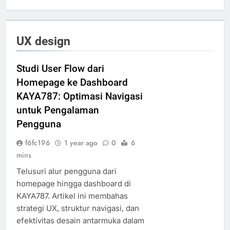
UX design
Studi User Flow dari
Homepage ke Dashboard
KAYA787: Optimasi Navigasi
untuk Pengalaman
Pengguna
f6fc196
1 year ago
0
6
mins
Telusuri alur pengguna dari
homepage hingga dashboard di
KAYA787. Artikel ini membahas
strategi UX, struktur navigasi, dan
efektivitas desain antarmuka dalam