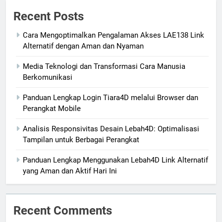
Recent Posts
Cara Mengoptimalkan Pengalaman Akses LAE138 Link
Alternatif dengan Aman dan Nyaman
Media Teknologi dan Transformasi Cara Manusia
Berkomunikasi
Panduan Lengkap Login Tiara4D melalui Browser dan
Perangkat Mobile
Analisis Responsivitas Desain Lebah4D: Optimalisasi
Tampilan untuk Berbagai Perangkat
Panduan Lengkap Menggunakan Lebah4D Link Alternatif
yang Aman dan Aktif Hari Ini
Recent Comments