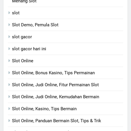
Menang Slot
slot
Slot Demo, Pemula Slot
slot gacor
slot gacor hari ini
Slot Online
Slot Online, Bonus Kasino, Tips Permainan
Slot Online, Judi Online, Fitur Permainan Slot
Slot Online, Judi Online, Kemudahan Bermain
Slot Online, Kasino, Tips Bermain
Slot Online, Panduan Bermain Slot, Tips & Trik