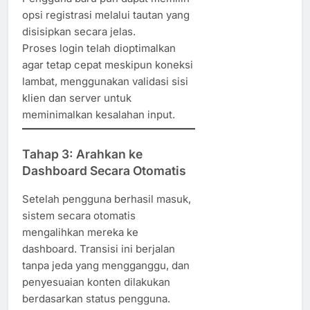
opsi registrasi melalui tautan yang
disisipkan secara jelas.
Proses login telah dioptimalkan
agar tetap cepat meskipun koneksi
lambat, menggunakan validasi sisi
klien dan server untuk
meminimalkan kesalahan input.
Tahap 3: Arahkan ke
Dashboard Secara Otomatis
Setelah pengguna berhasil masuk,
sistem secara otomatis
mengalihkan mereka ke
dashboard. Transisi ini berjalan
tanpa jeda yang mengganggu, dan
penyesuaian konten dilakukan
berdasarkan status pengguna.