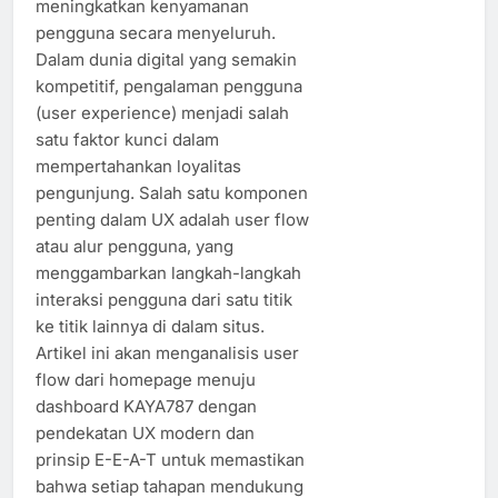
meningkatkan kenyamanan
pengguna secara menyeluruh.
Dalam dunia digital yang semakin
kompetitif, pengalaman pengguna
(user experience) menjadi salah
satu faktor kunci dalam
mempertahankan loyalitas
pengunjung. Salah satu komponen
penting dalam UX adalah user flow
atau alur pengguna, yang
menggambarkan langkah-langkah
interaksi pengguna dari satu titik
ke titik lainnya di dalam situs.
Artikel ini akan menganalisis user
flow dari homepage menuju
dashboard KAYA787 dengan
pendekatan UX modern dan
prinsip E-E-A-T untuk memastikan
bahwa setiap tahapan mendukung