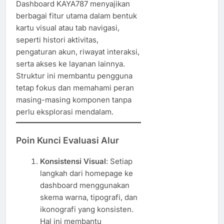
Dashboard KAYA787 menyajikan
berbagai fitur utama dalam bentuk
kartu visual atau tab navigasi,
seperti histori aktivitas,
pengaturan akun, riwayat interaksi,
serta akses ke layanan lainnya.
Struktur ini membantu pengguna
tetap fokus dan memahami peran
masing-masing komponen tanpa
perlu eksplorasi mendalam.
Poin Kunci Evaluasi Alur
Konsistensi Visual
: Setiap
langkah dari homepage ke
dashboard menggunakan
skema warna, tipografi, dan
ikonografi yang konsisten.
Hal ini membantu