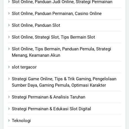
Slot Online, Panduan Judi Online, Strategi Permainan
Slot Online, Panduan Permainan, Casino Online
Slot Online, Panduan Slot
Slot Online, Strategi Slot, Tips Bermain Slot
Slot Online, Tips Bermain, Panduan Pemula, Strategi
Menang, Keamanan Akun
slot tergacor
Strategi Game Online, Tips & Trik Gaming, Pengelolaan
Sumber Daya, Gaming Pemula, Optimasi Karakter
Strategi Permainan & Analisis Taruhan
Strategi Permainan & Edukasi Slot Digital
Teknologi