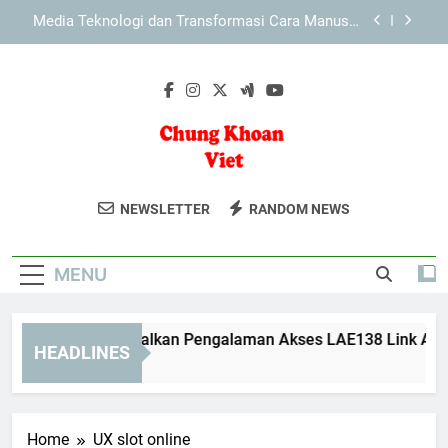
Skip
Panduan Lengkap Login Tiara4D melalui Browser
to
dan Perangkat Mobile
content
Analisis Responsivitas Desain Lebah4D:
Optimalisasi Tampilan untuk Berbagai Perangkat
Cara Mengoptimalkan Pengalaman Akses
LAE138 Link Alternatif dengan Aman dan Nyaman
Media Teknologi dan Transformasi Cara Manusia
Berkomunikasi
Chung Khoan
Dapatkan Berita Terbaru Tentang Saham
Panduan Lengkap Login Tiara4D melalui Browser
NEWSLETTER
RANDOM NEWS
dan Perangkat Mobile
Viet
Dan Pasar Keuangan Vietnam Di Chung
Analisis Responsivitas Desain Lebah4D:
Khoan Viet.
Optimalisasi Tampilan untuk Berbagai Perangkat
MENU
Cara Mengoptimalkan Pengalaman Akses LAE138 Link Altern
HEADLINES
3 Months Ago
Home
UX slot online