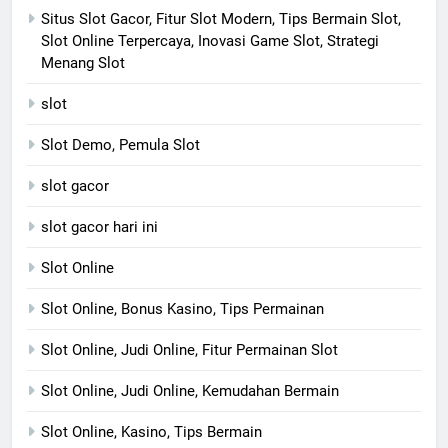
Situs Slot Gacor, Fitur Slot Modern, Tips Bermain Slot,
Slot Online Terpercaya, Inovasi Game Slot, Strategi
Menang Slot
slot
Slot Demo, Pemula Slot
slot gacor
slot gacor hari ini
Slot Online
Slot Online, Bonus Kasino, Tips Permainan
Slot Online, Judi Online, Fitur Permainan Slot
Slot Online, Judi Online, Kemudahan Bermain
Slot Online, Kasino, Tips Bermain