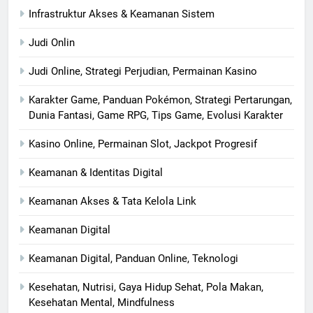
Infrastruktur Akses & Keamanan Sistem
Judi Onlin
Judi Online, Strategi Perjudian, Permainan Kasino
Karakter Game, Panduan Pokémon, Strategi Pertarungan,
Dunia Fantasi, Game RPG, Tips Game, Evolusi Karakter
Kasino Online, Permainan Slot, Jackpot Progresif
Keamanan & Identitas Digital
Keamanan Akses & Tata Kelola Link
Keamanan Digital
Keamanan Digital, Panduan Online, Teknologi
Kesehatan, Nutrisi, Gaya Hidup Sehat, Pola Makan,
Kesehatan Mental, Mindfulness