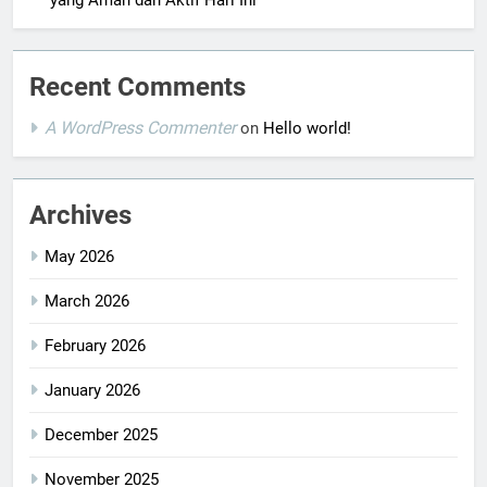
Recent Comments
A WordPress Commenter
on
Hello world!
Archives
May 2026
March 2026
February 2026
January 2026
December 2025
November 2025