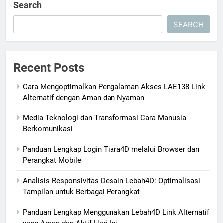
Search
SEARCH
Recent Posts
Cara Mengoptimalkan Pengalaman Akses LAE138 Link
Alternatif dengan Aman dan Nyaman
Media Teknologi dan Transformasi Cara Manusia
Berkomunikasi
Panduan Lengkap Login Tiara4D melalui Browser dan
Perangkat Mobile
Analisis Responsivitas Desain Lebah4D: Optimalisasi
Tampilan untuk Berbagai Perangkat
Panduan Lengkap Menggunakan Lebah4D Link Alternatif
yang Aman dan Aktif Hari Ini