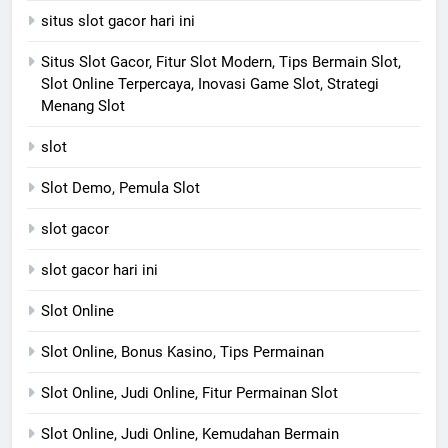
situs slot gacor hari ini
Situs Slot Gacor, Fitur Slot Modern, Tips Bermain Slot,
Slot Online Terpercaya, Inovasi Game Slot, Strategi
Menang Slot
slot
Slot Demo, Pemula Slot
slot gacor
slot gacor hari ini
Slot Online
Slot Online, Bonus Kasino, Tips Permainan
Slot Online, Judi Online, Fitur Permainan Slot
Slot Online, Judi Online, Kemudahan Bermain