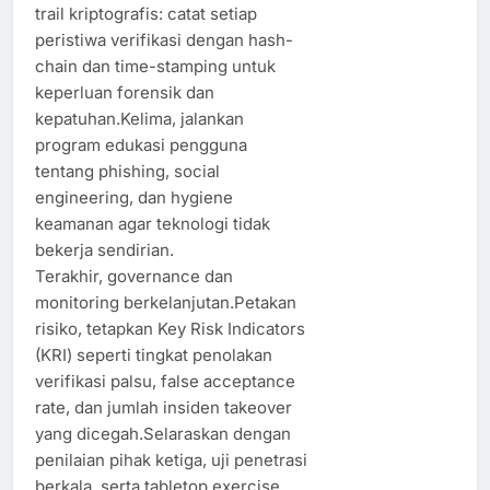
trail kriptografis: catat setiap
peristiwa verifikasi dengan hash-
chain dan time-stamping untuk
keperluan forensik dan
kepatuhan.Kelima, jalankan
program edukasi pengguna
tentang phishing, social
engineering, dan hygiene
keamanan agar teknologi tidak
bekerja sendirian.
Terakhir, governance dan
monitoring berkelanjutan.Petakan
risiko, tetapkan Key Risk Indicators
(KRI) seperti tingkat penolakan
verifikasi palsu, false acceptance
rate, dan jumlah insiden takeover
yang dicegah.Selaraskan dengan
penilaian pihak ketiga, uji penetrasi
berkala, serta tabletop exercise