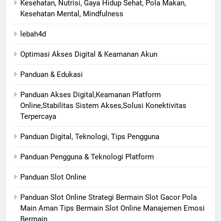
Kesehatan, Nutrisi, Gaya Hidup Sehat, Pola Makan,
Kesehatan Mental, Mindfulness
lebah4d
Optimasi Akses Digital & Keamanan Akun
Panduan & Edukasi
Panduan Akses Digital,Keamanan Platform
Online,Stabilitas Sistem Akses,Solusi Konektivitas
Terpercaya
Panduan Digital, Teknologi, Tips Pengguna
Panduan Pengguna & Teknologi Platform
Panduan Slot Online
Panduan Slot Online Strategi Bermain Slot Gacor Pola
Main Aman Tips Bermain Slot Online Manajemen Emosi
Bermain