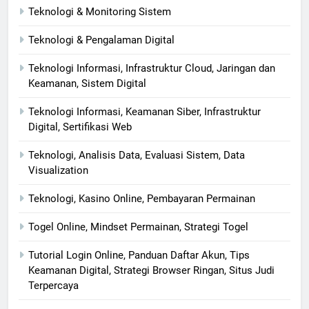
Teknologi & Monitoring Sistem
Teknologi & Pengalaman Digital
Teknologi Informasi, Infrastruktur Cloud, Jaringan dan
Keamanan, Sistem Digital
Teknologi Informasi, Keamanan Siber, Infrastruktur
Digital, Sertifikasi Web
Teknologi, Analisis Data, Evaluasi Sistem, Data
Visualization
Teknologi, Kasino Online, Pembayaran Permainan
Togel Online, Mindset Permainan, Strategi Togel
Tutorial Login Online, Panduan Daftar Akun, Tips
Keamanan Digital, Strategi Browser Ringan, Situs Judi
Terpercaya