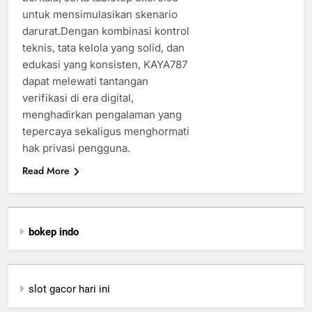
untuk mensimulasikan skenario
darurat.Dengan kombinasi kontrol
teknis, tata kelola yang solid, dan
edukasi yang konsisten, KAYA787
dapat melewati tantangan
verifikasi di era digital,
menghadirkan pengalaman yang
tepercaya sekaligus menghormati
hak privasi pengguna.
Read More
bokep indo
slot gacor hari ini