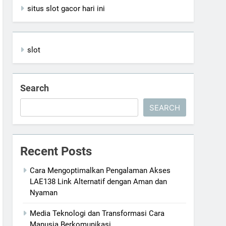
situs slot gacor hari ini
slot
Search
SEARCH
Recent Posts
Cara Mengoptimalkan Pengalaman Akses
LAE138 Link Alternatif dengan Aman dan
Nyaman
Media Teknologi dan Transformasi Cara
Manusia Berkomunikasi