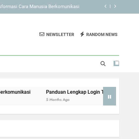
sformasi Cara Manusia Berkomunikasi
melalui Browser dan Perangkat Mobile
asi Tampilan untuk Berbagai Perangkat
NEWSLETTER
RANDOM NEWS
k Alternatif dengan Aman dan Nyaman
 Chung Khoan Viet.
sformasi Cara Manusia Berkomunikasi
melalui Browser dan Perangkat Mobile
asi Tampilan untuk Berbagai Perangkat
i
Panduan Lengkap Login Tiara4D melalui Browser dan
5 Months Ago