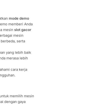
atkan
mode demo
 demo memberi Anda
ja mesin
slot gacor
berbagai mesin
berbeda, serta
n yang lebih baik
nda merasa lebih
ahami cara kerja
ngguhan.
 untuk memilih mesin
ai dengan gaya