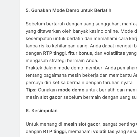
5.
Gunakan Mode Demo untuk Berlatih
Sebelum bertaruh dengan uang sungguhan, manfa
yang ditawarkan oleh banyak kasino online. Mode
kesempatan untuk berlatih dan memahami cara ker
tanpa risiko kehilangan uang. Anda dapat menguji 
dengan
RTP tinggi
,
fitur bonus
, dan
volatilitas
yang 
mengasah strategi bermain Anda.
Praktek dalam mode demo memberi Anda pemahama
tentang bagaimana mesin bekerja dan membantu A
percaya diri ketika bermain dengan taruhan nyata.
Tips:
Gunakan
mode demo
untuk berlatih dan mem
mesin
slot gacor
sebelum bermain dengan uang su
6.
Kesimpulan
Untuk menang di
mesin slot gacor
, sangat penting
dengan
RTP tinggi
, memahami
volatilitas
yang sesu