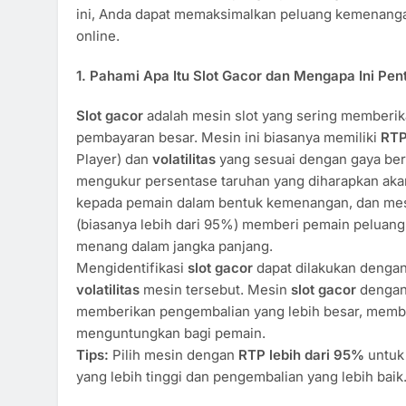
ini, Anda dapat memaksimalkan peluang kemenanga
online.
1.
Pahami Apa Itu Slot Gacor dan Mengapa Ini Pen
Slot gacor
adalah mesin slot yang sering memberi
pembayaran besar. Mesin ini biasanya memiliki
RTP
Player) dan
volatilitas
yang sesuai dengan gaya be
mengukur persentase taruhan yang diharapkan aka
kepada pemain dalam bentuk kemenangan, dan me
(biasanya lebih dari 95%) memberi pemain peluang 
menang dalam jangka panjang.
Mengidentifikasi
slot gacor
dapat dilakukan denga
volatilitas
mesin tersebut. Mesin
slot gacor
denga
memberikan pengembalian yang lebih besar, memb
menguntungkan bagi pemain.
Tips:
Pilih mesin dengan
RTP lebih dari 95%
untuk
yang lebih tinggi dan pengembalian yang lebih baik