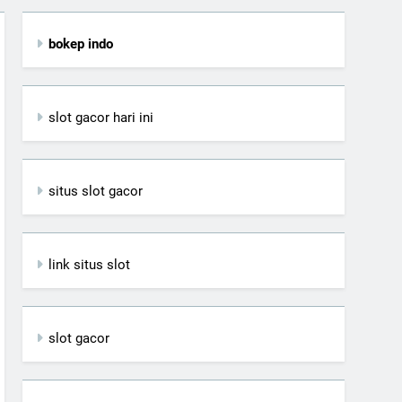
bokep indo
slot gacor hari ini
situs slot gacor
link situs slot
slot gacor