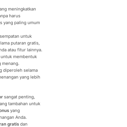
ang meningkatkan
anpa harus
us yang paling umum
sempatan untuk
ama putaran gratis,
a atau fitur lainnya.
in untuk membentuk
g menang.
 diperoleh selama
menangan yang lebih
or
sangat penting,
luang tambahan untuk
bonus
yang
nangan Anda.
ran gratis
dan