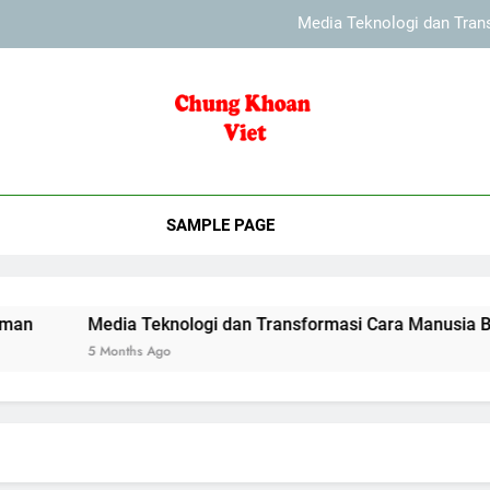
Media Teknologi dan Tran
Panduan Lengkap Login Tiara4D 
Analisis Responsivitas Desain Lebah4D: Optimalis
ng Khoan Viet
Cara Mengoptimalkan Pengalaman Akses LAE138 Lin
Berita Terbaru Tentang Saham Dan Pasar Keuangan Vietnam Di
Media Teknologi dan Tran
SAMPLE PAGE
Panduan Lengkap Login Tiara4D 
Analisis Responsivitas Desain Lebah4D: Optimalis
edia Teknologi dan Transformasi Cara Manusia Berkomunikas
 Months Ago