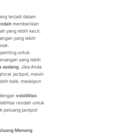
ang terjadi dalam
rendah
memberikan
h yang lebih kecil.
ngan yang lebih
esar.
 penting untuk
enangan yang lebih
ga sedang
. Jika Anda
incar jackpot, mesin
lebih baik, meskipun
 dengan
volatilitas
atilitas rendah untuk
uk peluang jackpot
Peluang Menang