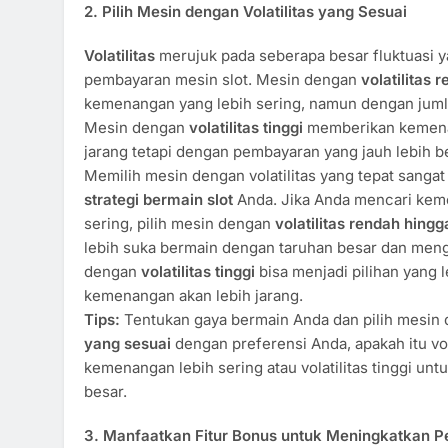
2.
Pilih Mesin dengan Volatilitas yang Sesuai
Volatilitas
merujuk pada seberapa besar fluktuasi y
pembayaran mesin slot. Mesin dengan
volatilitas 
kemenangan yang lebih sering, namun dengan jumla
Mesin dengan
volatilitas tinggi
memberikan kemena
jarang tetapi dengan pembayaran yang jauh lebih b
Memilih mesin dengan volatilitas yang tepat sangat
strategi bermain slot
Anda. Jika Anda mencari kem
sering, pilih mesin dengan
volatilitas rendah hing
lebih suka bermain dengan taruhan besar dan meng
dengan
volatilitas tinggi
bisa menjadi pilihan yang 
kemenangan akan lebih jarang.
Tips:
Tentukan gaya bermain Anda dan pilih mesin
yang sesuai
dengan preferensi Anda, apakah itu vol
kemenangan lebih sering atau volatilitas tinggi unt
besar.
3.
Manfaatkan Fitur Bonus untuk Meningkatkan 