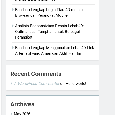
Panduan Lengkap Login Tiara4D melalui
Browser dan Perangkat Mobile
Analisis Responsivitas Desain Lebah4D:
Optimalisasi Tampilan untuk Berbagai
Perangkat
Panduan Lengkap Menggunakan Lebah4D Link
Alternatif yang Aman dan Aktif Hari Ini
Recent Comments
A WordPress Commenter
on
Hello world!
Archives
May 2026