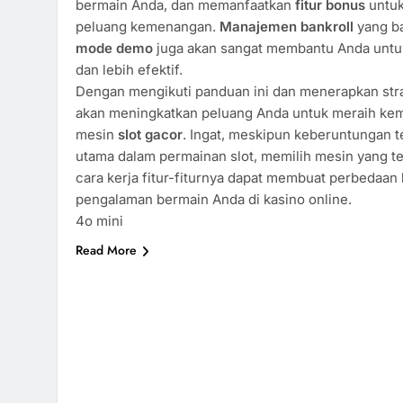
bermain Anda, dan memanfaatkan
fitur bonus
untuk
peluang kemenangan.
Manajemen bankroll
yang b
mode demo
juga akan sangat membantu Anda untuk
dan lebih efektif.
Dengan mengikuti panduan ini dan menerapkan stra
akan meningkatkan peluang Anda untuk meraih ke
mesin
slot gacor
. Ingat, meskipun keberuntungan t
utama dalam permainan slot, memilih mesin yang 
cara kerja fitur-fiturnya dapat membuat perbedaan
pengalaman bermain Anda di kasino online.
4o mini
Read More