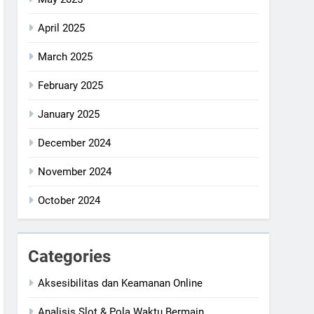
April 2025
March 2025
February 2025
January 2025
December 2024
November 2024
October 2024
Categories
Aksesibilitas dan Keamanan Online
Analisis Slot & Pola Waktu Bermain