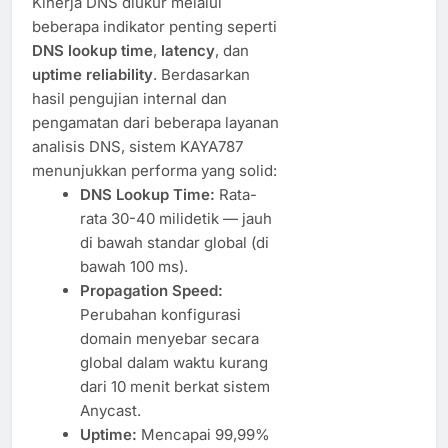
Kinerja DNS diukur melalui
beberapa indikator penting seperti
DNS lookup time
,
latency
, dan
uptime reliability
. Berdasarkan
hasil pengujian internal dan
pengamatan dari beberapa layanan
analisis DNS, sistem KAYA787
menunjukkan performa yang solid:
DNS Lookup Time:
Rata-
rata 30-40 milidetik — jauh
di bawah standar global (di
bawah 100 ms).
Propagation Speed:
Perubahan konfigurasi
domain menyebar secara
global dalam waktu kurang
dari 10 menit berkat sistem
Anycast.
Uptime:
Mencapai 99,99%