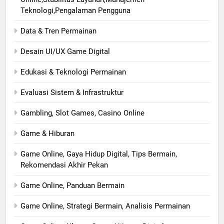
Teknologi,Pengalaman Pengguna
Data & Tren Permainan
Desain UI/UX Game Digital
Edukasi & Teknologi Permainan
Evaluasi Sistem & Infrastruktur
Gambling, Slot Games, Casino Online
Game & Hiburan
Game Online, Gaya Hidup Digital, Tips Bermain,
Rekomendasi Akhir Pekan
Game Online, Panduan Bermain
Game Online, Strategi Bermain, Analisis Permainan