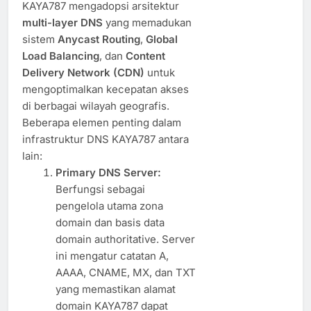
KAYA787 mengadopsi arsitektur
multi-layer DNS
yang memadukan
sistem
Anycast Routing
,
Global
Load Balancing
, dan
Content
Delivery Network (CDN)
untuk
mengoptimalkan kecepatan akses
di berbagai wilayah geografis.
Beberapa elemen penting dalam
infrastruktur DNS KAYA787 antara
lain:
Primary DNS Server:
Berfungsi sebagai
pengelola utama zona
domain dan basis data
domain authoritative. Server
ini mengatur catatan A,
AAAA, CNAME, MX, dan TXT
yang memastikan alamat
domain KAYA787 dapat