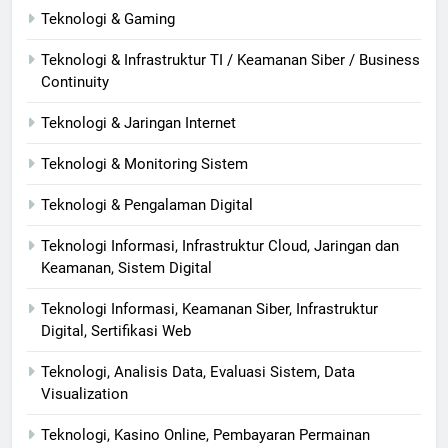
Teknologi & Gaming
Teknologi & Infrastruktur TI / Keamanan Siber / Business
Continuity
Teknologi & Jaringan Internet
Teknologi & Monitoring Sistem
Teknologi & Pengalaman Digital
Teknologi Informasi, Infrastruktur Cloud, Jaringan dan
Keamanan, Sistem Digital
Teknologi Informasi, Keamanan Siber, Infrastruktur
Digital, Sertifikasi Web
Teknologi, Analisis Data, Evaluasi Sistem, Data
Visualization
Teknologi, Kasino Online, Pembayaran Permainan