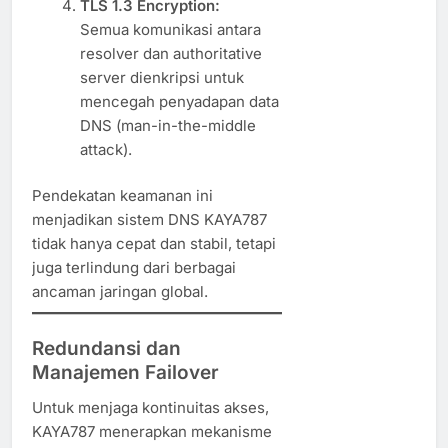
TLS 1.3 Encryption:
Semua komunikasi antara
resolver dan authoritative
server dienkripsi untuk
mencegah penyadapan data
DNS (man-in-the-middle
attack).
Pendekatan keamanan ini
menjadikan sistem DNS KAYA787
tidak hanya cepat dan stabil, tetapi
juga terlindung dari berbagai
ancaman jaringan global.
Redundansi dan
Manajemen Failover
Untuk menjaga kontinuitas akses,
KAYA787 menerapkan mekanisme