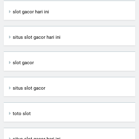
slot gacor hari ini
situs slot gacor hari ini
slot gacor
situs slot gacor
toto slot