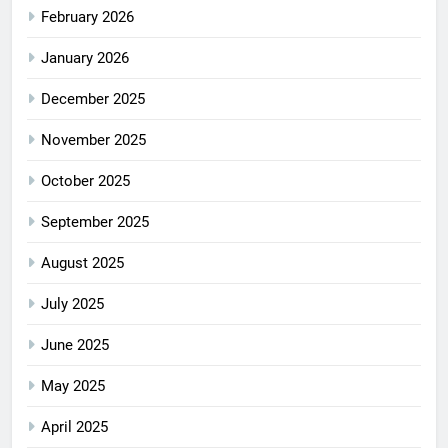
February 2026
January 2026
December 2025
November 2025
October 2025
September 2025
August 2025
July 2025
June 2025
May 2025
April 2025