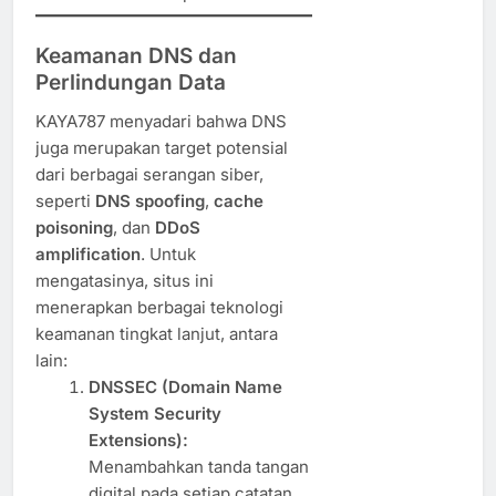
Keamanan DNS dan
Perlindungan Data
KAYA787 menyadari bahwa DNS
juga merupakan target potensial
dari berbagai serangan siber,
seperti
DNS spoofing
,
cache
poisoning
, dan
DDoS
amplification
. Untuk
mengatasinya, situs ini
menerapkan berbagai teknologi
keamanan tingkat lanjut, antara
lain:
DNSSEC (Domain Name
System Security
Extensions):
Menambahkan tanda tangan
digital pada setiap catatan