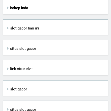
bokep indo
slot gacor hari ini
situs slot gacor
link situs slot
slot gacor
situs slot gacor