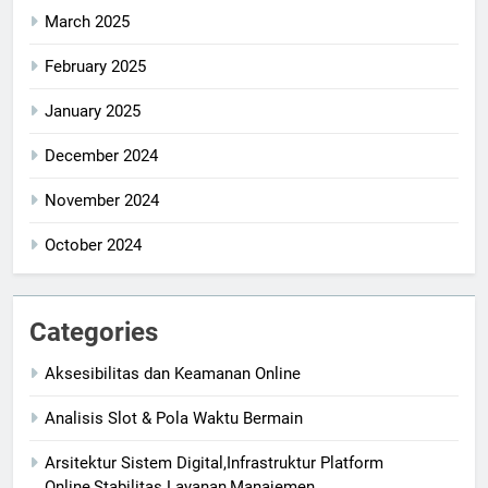
March 2025
February 2025
January 2025
December 2024
November 2024
October 2024
Categories
Aksesibilitas dan Keamanan Online
Analisis Slot & Pola Waktu Bermain
Arsitektur Sistem Digital,Infrastruktur Platform
Online,Stabilitas Layanan,Manajemen