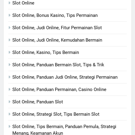
Slot Online
Slot Online, Bonus Kasino, Tips Permainan
Slot Online, Judi Online, Fitur Permainan Slot
Slot Online, Judi Online, Kemudahan Bermain
Slot Online, Kasino, Tips Bermain
Slot Online, Panduan Bermain Slot, Tips & Trik
Slot Online, Panduan Judi Online, Strategi Permainan
Slot Online, Panduan Permainan, Casino Online
Slot Online, Panduan Slot
Slot Online, Strategi Slot, Tips Bermain Slot
Slot Online, Tips Bermain, Panduan Pemula, Strategi
Menang, Keamanan Akun