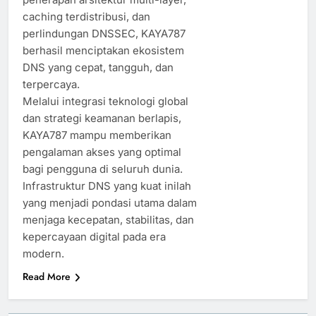
caching terdistribusi, dan
perlindungan DNSSEC, KAYA787
berhasil menciptakan ekosistem
DNS yang cepat, tangguh, dan
terpercaya.
Melalui integrasi teknologi global
dan strategi keamanan berlapis,
KAYA787 mampu memberikan
pengalaman akses yang optimal
bagi pengguna di seluruh dunia.
Infrastruktur DNS yang kuat inilah
yang menjadi pondasi utama dalam
menjaga kecepatan, stabilitas, dan
kepercayaan digital pada era
modern.
Read More