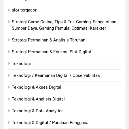
slot tergacor
Strategi Game Online, Tips & Trik Gaming, Pengelolaan
Sumber Daya, Gaming Pemula, Optimasi Karakter
Strategi Permainan & Analisis Taruhan
Strategi Permainan & Edukasi Slot Digital
Teknologi
Teknologi / Keamanan Digital / Observabilitas
Teknologi & Akses Digital
Teknologi & Analisis Digital
Teknologi & Data Analytics
Teknologi & Digital / Panduan Pengguna