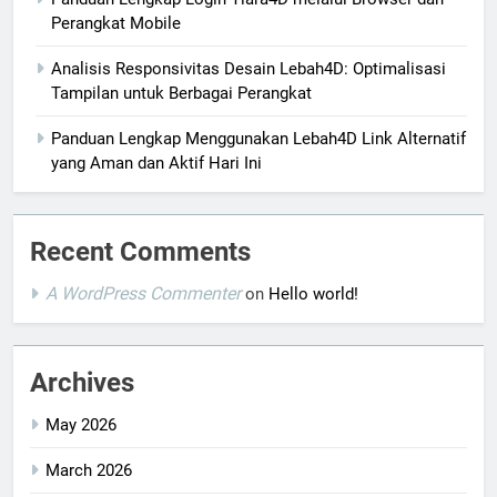
Perangkat Mobile
Analisis Responsivitas Desain Lebah4D: Optimalisasi
Tampilan untuk Berbagai Perangkat
Panduan Lengkap Menggunakan Lebah4D Link Alternatif
yang Aman dan Aktif Hari Ini
Recent Comments
A WordPress Commenter
on
Hello world!
Archives
May 2026
March 2026