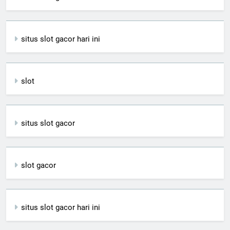
situs slot gacor hari ini
slot
situs slot gacor
slot gacor
situs slot gacor hari ini