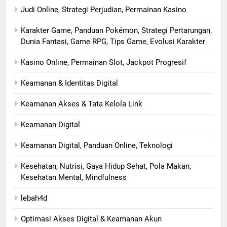
Judi Online, Strategi Perjudian, Permainan Kasino
Karakter Game, Panduan Pokémon, Strategi Pertarungan,
Dunia Fantasi, Game RPG, Tips Game, Evolusi Karakter
Kasino Online, Permainan Slot, Jackpot Progresif
Keamanan & Identitas Digital
Keamanan Akses & Tata Kelola Link
Keamanan Digital
Keamanan Digital, Panduan Online, Teknologi
Kesehatan, Nutrisi, Gaya Hidup Sehat, Pola Makan,
Kesehatan Mental, Mindfulness
lebah4d
Optimasi Akses Digital & Keamanan Akun