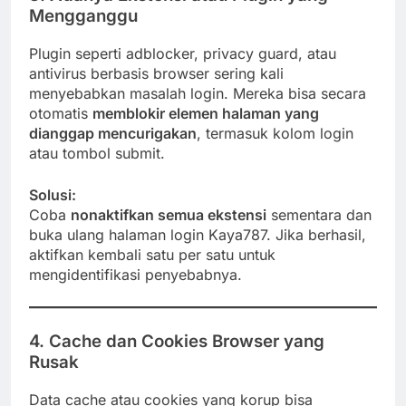
Mengganggu
Plugin seperti adblocker, privacy guard, atau
antivirus berbasis browser sering kali
menyebabkan masalah login. Mereka bisa secara
otomatis
memblokir elemen halaman yang
dianggap mencurigakan
, termasuk kolom login
atau tombol submit.
Solusi:
Coba
nonaktifkan semua ekstensi
sementara dan
buka ulang halaman login Kaya787. Jika berhasil,
aktifkan kembali satu per satu untuk
mengidentifikasi penyebabnya.
4.
Cache dan Cookies Browser yang
Rusak
Data cache atau cookies yang korup bisa