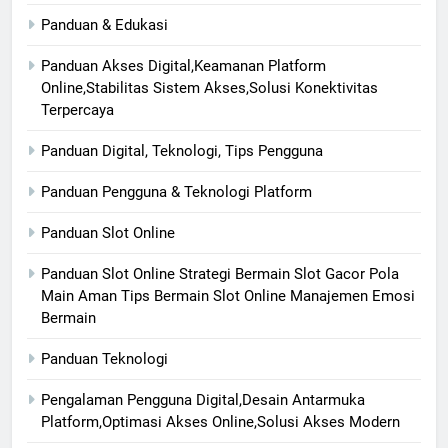
Panduan & Edukasi
Panduan Akses Digital,Keamanan Platform
Online,Stabilitas Sistem Akses,Solusi Konektivitas
Terpercaya
Panduan Digital, Teknologi, Tips Pengguna
Panduan Pengguna & Teknologi Platform
Panduan Slot Online
Panduan Slot Online Strategi Bermain Slot Gacor Pola
Main Aman Tips Bermain Slot Online Manajemen Emosi
Bermain
Panduan Teknologi
Pengalaman Pengguna Digital,Desain Antarmuka
Platform,Optimasi Akses Online,Solusi Akses Modern