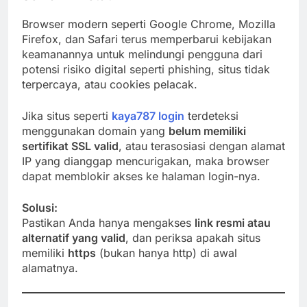
Browser modern seperti Google Chrome, Mozilla
Firefox, dan Safari terus memperbarui kebijakan
keamanannya untuk melindungi pengguna dari
potensi risiko digital seperti phishing, situs tidak
terpercaya, atau cookies pelacak.
Jika situs seperti
kaya787 login
terdeteksi
menggunakan domain yang
belum memiliki
sertifikat SSL valid
, atau terasosiasi dengan alamat
IP yang dianggap mencurigakan, maka browser
dapat memblokir akses ke halaman login-nya.
Solusi:
Pastikan Anda hanya mengakses
link resmi atau
alternatif yang valid
, dan periksa apakah situs
memiliki
https
(bukan hanya http) di awal
alamatnya.