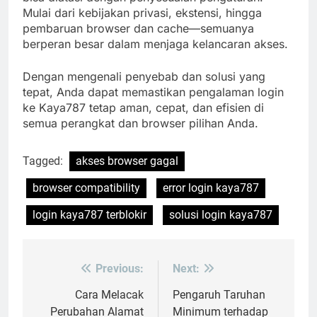
Mulai dari kebijakan privasi, ekstensi, hingga
pembaruan browser dan cache—semuanya
berperan besar dalam menjaga kelancaran akses.
Dengan mengenali penyebab dan solusi yang
tepat, Anda dapat memastikan pengalaman login
ke Kaya787 tetap aman, cepat, dan efisien di
semua perangkat dan browser pilihan Anda.
Tagged:
akses browser gagal
browser compatibility
error login kaya787
login kaya787 terblokir
solusi login kaya787
Previous:
Next:
Post
navigation
Cara Melacak
Pengaruh Taruhan
Perubahan Alamat
Minimum terhadap