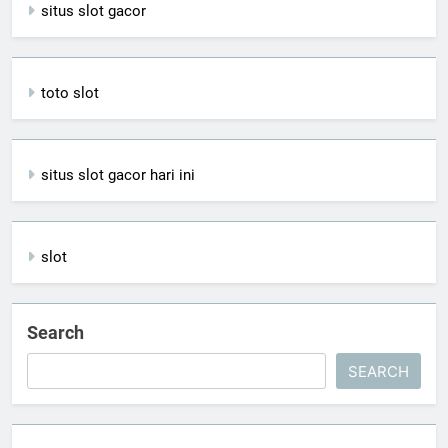
situs slot gacor
toto slot
situs slot gacor hari ini
slot
Search
SEARCH