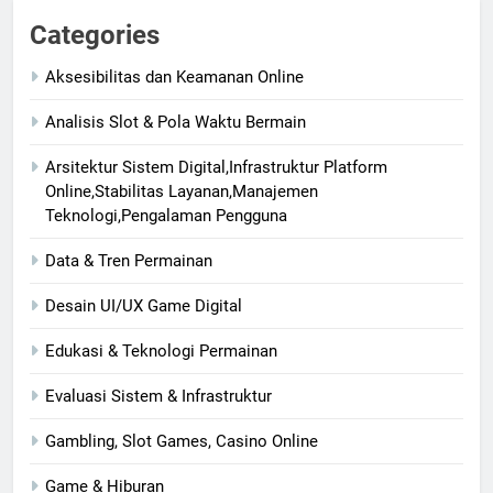
Categories
Aksesibilitas dan Keamanan Online
Analisis Slot & Pola Waktu Bermain
Arsitektur Sistem Digital,Infrastruktur Platform
Online,Stabilitas Layanan,Manajemen
Teknologi,Pengalaman Pengguna
Data & Tren Permainan
Desain UI/UX Game Digital
Edukasi & Teknologi Permainan
Evaluasi Sistem & Infrastruktur
Gambling, Slot Games, Casino Online
Game & Hiburan