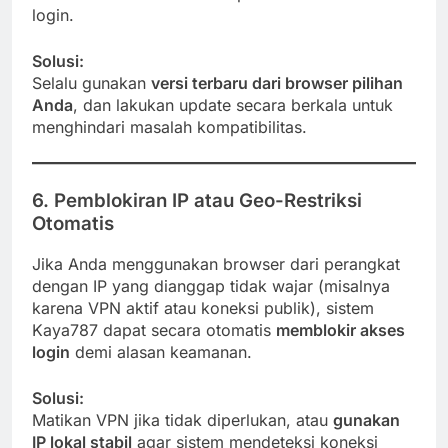
login.
Solusi:
Selalu gunakan
versi terbaru dari browser pilihan
Anda
, dan lakukan update secara berkala untuk
menghindari masalah kompatibilitas.
6.
Pemblokiran IP atau Geo-Restriksi
Otomatis
Jika Anda menggunakan browser dari perangkat
dengan IP yang dianggap tidak wajar (misalnya
karena VPN aktif atau koneksi publik), sistem
Kaya787 dapat secara otomatis
memblokir akses
login
demi alasan keamanan.
Solusi:
Matikan VPN jika tidak diperlukan, atau
gunakan
IP lokal stabil
agar sistem mendeteksi koneksi