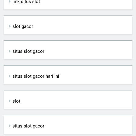
link situs slot
slot gacor
situs slot gacor
situs slot gacor hari ini
slot
situs slot gacor