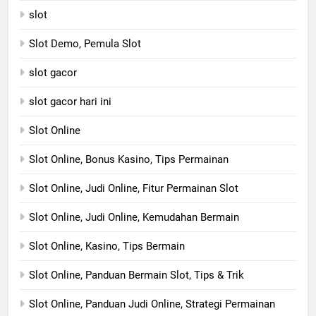
slot
Slot Demo, Pemula Slot
slot gacor
slot gacor hari ini
Slot Online
Slot Online, Bonus Kasino, Tips Permainan
Slot Online, Judi Online, Fitur Permainan Slot
Slot Online, Judi Online, Kemudahan Bermain
Slot Online, Kasino, Tips Bermain
Slot Online, Panduan Bermain Slot, Tips & Trik
Slot Online, Panduan Judi Online, Strategi Permainan