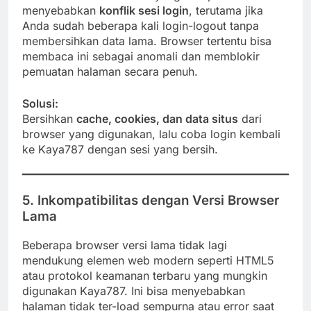
menyebabkan
konflik sesi login
, terutama jika
Anda sudah beberapa kali login-logout tanpa
membersihkan data lama. Browser tertentu bisa
membaca ini sebagai anomali dan memblokir
pemuatan halaman secara penuh.
Solusi:
Bersihkan
cache, cookies, dan data situs
dari
browser yang digunakan, lalu coba login kembali
ke Kaya787 dengan sesi yang bersih.
5.
Inkompatibilitas dengan Versi Browser
Lama
Beberapa browser versi lama tidak lagi
mendukung elemen web modern seperti HTML5
atau protokol keamanan terbaru yang mungkin
digunakan Kaya787. Ini bisa menyebabkan
halaman tidak ter-load sempurna atau error saat