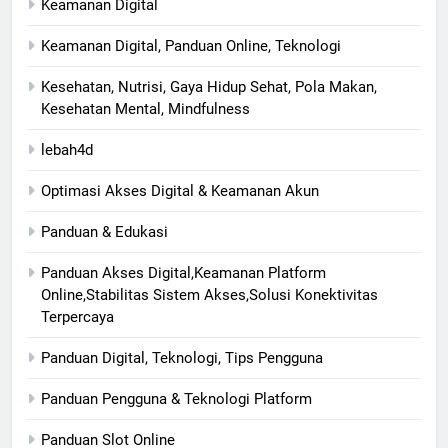
Keamanan Digital
Keamanan Digital, Panduan Online, Teknologi
Kesehatan, Nutrisi, Gaya Hidup Sehat, Pola Makan,
Kesehatan Mental, Mindfulness
lebah4d
Optimasi Akses Digital & Keamanan Akun
Panduan & Edukasi
Panduan Akses Digital,Keamanan Platform
Online,Stabilitas Sistem Akses,Solusi Konektivitas
Terpercaya
Panduan Digital, Teknologi, Tips Pengguna
Panduan Pengguna & Teknologi Platform
Panduan Slot Online