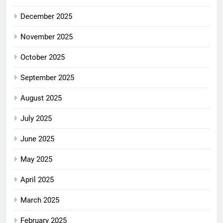
December 2025
November 2025
October 2025
September 2025
August 2025
July 2025
June 2025
May 2025
April 2025
March 2025
February 2025