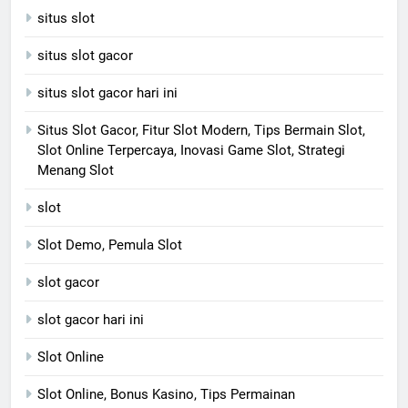
situs slot
situs slot gacor
situs slot gacor hari ini
Situs Slot Gacor, Fitur Slot Modern, Tips Bermain Slot,
Slot Online Terpercaya, Inovasi Game Slot, Strategi
Menang Slot
slot
Slot Demo, Pemula Slot
slot gacor
slot gacor hari ini
Slot Online
Slot Online, Bonus Kasino, Tips Permainan