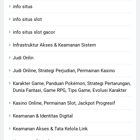
info situs
info situs slot
info situs slot gacor
Infrastruktur Akses & Keamanan Sistem
Judi Onlin
Judi Online, Strategi Perjudian, Permainan Kasino
Karakter Game, Panduan Pokémon, Strategi Pertarungan,
Dunia Fantasi, Game RPG, Tips Game, Evolusi Karakter
Kasino Online, Permainan Slot, Jackpot Progresif
Keamanan & Identitas Digital
Keamanan Akses & Tata Kelola Link