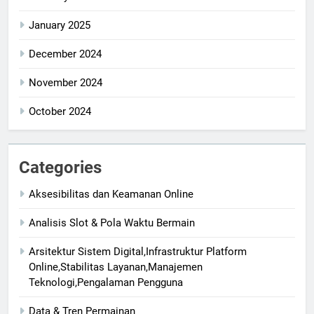
January 2025
December 2024
November 2024
October 2024
Categories
Aksesibilitas dan Keamanan Online
Analisis Slot & Pola Waktu Bermain
Arsitektur Sistem Digital,Infrastruktur Platform
Online,Stabilitas Layanan,Manajemen
Teknologi,Pengalaman Pengguna
Data & Tren Permainan