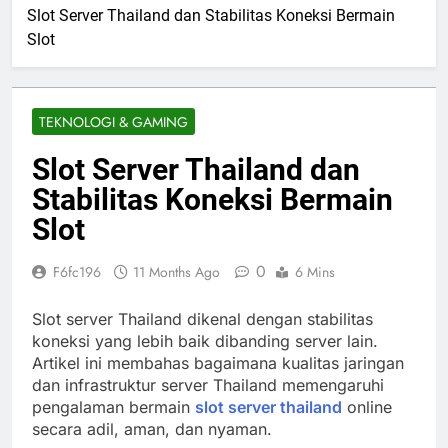
Slot Server Thailand dan Stabilitas Koneksi Bermain
Slot
TEKNOLOGI & GAMING
Slot Server Thailand dan
Stabilitas Koneksi Bermain
Slot
0
F6fc196
11 Months Ago
6 Mins
Slot server Thailand dikenal dengan stabilitas
koneksi yang lebih baik dibanding server lain.
Artikel ini membahas bagaimana kualitas jaringan
dan infrastruktur server Thailand memengaruhi
pengalaman bermain
slot server thailand
online
secara adil, aman, dan nyaman.