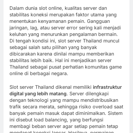
Dalam dunia slot online, kualitas server dan
stabilitas koneksi merupakan faktor utama yang
menentukan kenyamanan pemain. Gangguan
jaringan, lag, atau server error sering kali menjadi
keluhan yang menurunkan pengalaman bermain.
Di tengah kondisi ini, slot server Thailand muncul
sebagai salah satu pilihan yang banyak
dibicarakan karena dinilai mampu memberikan
stabilitas lebih baik. Hal ini menjadikan server
Thailand sebagai pusat perhatian komunitas game
online di berbagai negara.
Slot server Thailand dikenal memiliki
infrastruktur
digital yang lebih matang
. Server dilengkapi
dengan teknologi yang mampu mendistribusikan
trafik secara merata, sehingga risiko overload saat
banyak pemain masuk dapat diminimalkan. Sistem
ini disebut load balancing, yang berfungsi
membagi beban server agar setiap pemain tetap
mendapat koneksi lancar. Hasilnya, permainan