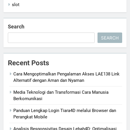
slot
Search
SEARCH
Recent Posts
Cara Mengoptimalkan Pengalaman Akses LAE138 Link
Alternatif dengan Aman dan Nyaman
Media Teknologi dan Transformasi Cara Manusia
Berkomunikasi
Panduan Lengkap Login Tiara4D melalui Browser dan
Perangkat Mobile
Analisis Responsivitas Desain Lebah4D: Optimalisasi