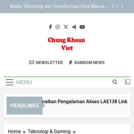
Skip
Media Teknologi dan Transformasi Cara Manusia
to
Berkomunikasi
content
Panduan Lengkap Login Tiara4D melalui Browser
dan Perangkat Mobile
Analisis Responsivitas Desain Lebah4D:
Optimalisasi Tampilan untuk Berbagai Perangkat
Cara Mengoptimalkan Pengalaman Akses
LAE138 Link Alternatif dengan Aman dan Nyaman
Chung Khoan
Dapatkan Berita Terbaru Tentang Saham
Media Teknologi dan Transformasi Cara Manusia
NEWSLETTER
RANDOM NEWS
Berkomunikasi
Viet
Dan Pasar Keuangan Vietnam Di Chung
Panduan Lengkap Login Tiara4D melalui Browser
Khoan Viet.
dan Perangkat Mobile
MENU
Analisis Responsivitas Desain Lebah4D:
Optimalisasi Tampilan untuk Berbagai Perangkat
Cara Mengoptimalkan Pengalaman Akses LAE138 Link Alter
HEADLINES
3 Months Ago
Home
Teknologi & Gaming