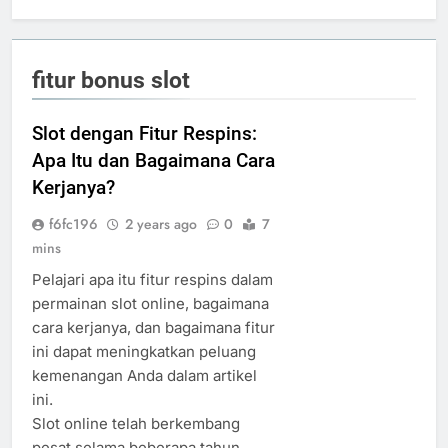
fitur bonus slot
Slot dengan Fitur Respins:
Apa Itu dan Bagaimana Cara
Kerjanya?
f6fc196
2 years ago
0
7
mins
Pelajari apa itu fitur respins dalam
permainan slot online, bagaimana
cara kerjanya, dan bagaimana fitur
ini dapat meningkatkan peluang
kemenangan Anda dalam artikel
ini.
Slot online telah berkembang
pesat selama beberapa tahun