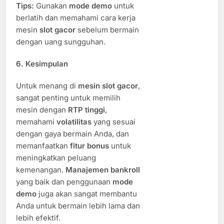
Tips:
Gunakan
mode demo
untuk
berlatih dan memahami cara kerja
mesin
slot gacor
sebelum bermain
dengan uang sungguhan.
6.
Kesimpulan
Untuk menang di
mesin slot gacor
,
sangat penting untuk memilih
mesin dengan
RTP tinggi
,
memahami
volatilitas
yang sesuai
dengan gaya bermain Anda, dan
memanfaatkan
fitur bonus
untuk
meningkatkan peluang
kemenangan.
Manajemen bankroll
yang baik dan penggunaan
mode
demo
juga akan sangat membantu
Anda untuk bermain lebih lama dan
lebih efektif.