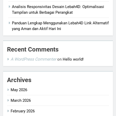
Analisis Responsivitas Desain Lebah4D: Optimalisasi
Tampilan untuk Berbagai Perangkat
Panduan Lengkap Menggunakan Lebah4D Link Alternatif
yang Aman dan Aktif Hari Ini
Recent Comments
A WordPress Commenter
on
Hello world!
Archives
May 2026
March 2026
February 2026