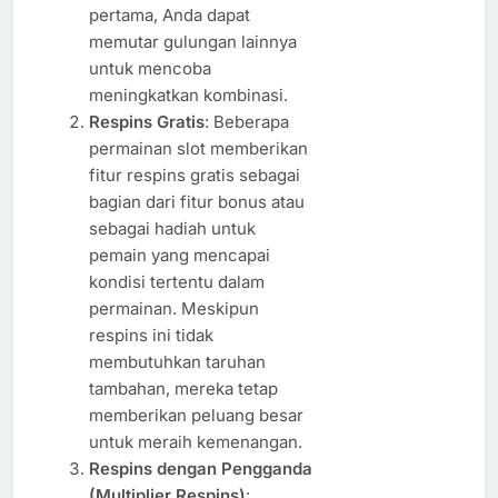
pertama, Anda dapat
memutar gulungan lainnya
untuk mencoba
meningkatkan kombinasi.
Respins Gratis
: Beberapa
permainan slot memberikan
fitur respins gratis sebagai
bagian dari fitur bonus atau
sebagai hadiah untuk
pemain yang mencapai
kondisi tertentu dalam
permainan. Meskipun
respins ini tidak
membutuhkan taruhan
tambahan, mereka tetap
memberikan peluang besar
untuk meraih kemenangan.
Respins dengan Pengganda
(Multiplier Respins)
: