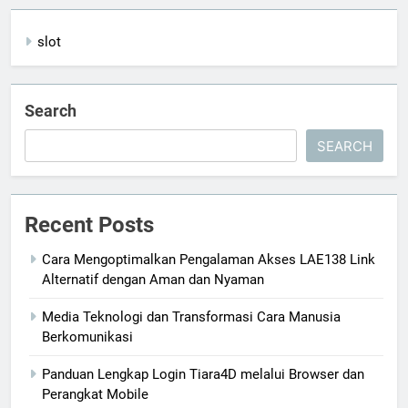
slot
Search
SEARCH
Recent Posts
Cara Mengoptimalkan Pengalaman Akses LAE138 Link
Alternatif dengan Aman dan Nyaman
Media Teknologi dan Transformasi Cara Manusia
Berkomunikasi
Panduan Lengkap Login Tiara4D melalui Browser dan
Perangkat Mobile