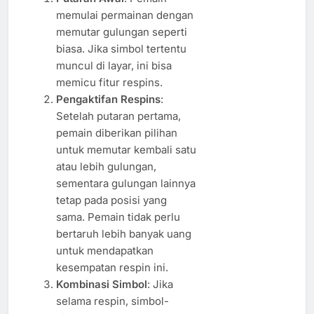
memulai permainan dengan
memutar gulungan seperti
biasa. Jika simbol tertentu
muncul di layar, ini bisa
memicu fitur respins.
Pengaktifan Respins
:
Setelah putaran pertama,
pemain diberikan pilihan
untuk memutar kembali satu
atau lebih gulungan,
sementara gulungan lainnya
tetap pada posisi yang
sama. Pemain tidak perlu
bertaruh lebih banyak uang
untuk mendapatkan
kesempatan respin ini.
Kombinasi Simbol
: Jika
selama respin, simbol-