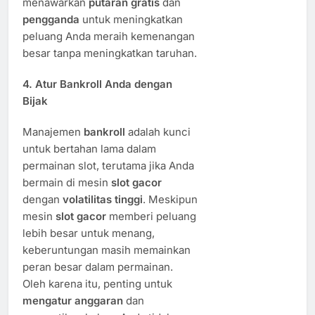
menawarkan
putaran gratis
dan
pengganda
untuk meningkatkan
peluang Anda meraih kemenangan
besar tanpa meningkatkan taruhan.
4.
Atur Bankroll Anda dengan
Bijak
Manajemen
bankroll
adalah kunci
untuk bertahan lama dalam
permainan slot, terutama jika Anda
bermain di mesin
slot gacor
dengan
volatilitas tinggi
. Meskipun
mesin
slot gacor
memberi peluang
lebih besar untuk menang,
keberuntungan masih memainkan
peran besar dalam permainan.
Oleh karena itu, penting untuk
mengatur anggaran
dan