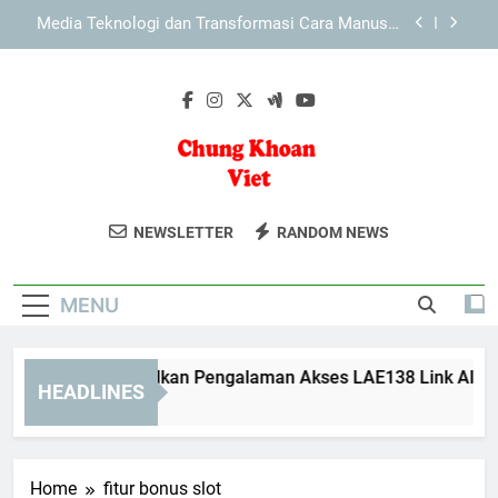
Skip
Panduan Lengkap Login Tiara4D melalui Browser
to
dan Perangkat Mobile
content
Analisis Responsivitas Desain Lebah4D:
Optimalisasi Tampilan untuk Berbagai Perangkat
Cara Mengoptimalkan Pengalaman Akses
LAE138 Link Alternatif dengan Aman dan Nyaman
Media Teknologi dan Transformasi Cara Manusia
Berkomunikasi
Chung Khoan
Dapatkan Berita Terbaru Tentang Saham
Panduan Lengkap Login Tiara4D melalui Browser
NEWSLETTER
RANDOM NEWS
dan Perangkat Mobile
Viet
Dan Pasar Keuangan Vietnam Di Chung
Analisis Responsivitas Desain Lebah4D:
Khoan Viet.
Optimalisasi Tampilan untuk Berbagai Perangkat
MENU
ra Mengoptimalkan Pengalaman Akses LAE138 Link Alternat
HEADLINES
Months Ago
Home
fitur bonus slot