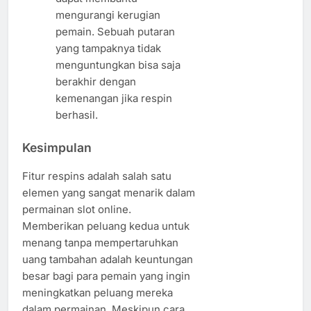
mengurangi kerugian
pemain. Sebuah putaran
yang tampaknya tidak
menguntungkan bisa saja
berakhir dengan
kemenangan jika respin
berhasil.
Kesimpulan
Fitur respins adalah salah satu
elemen yang sangat menarik dalam
permainan slot online.
Memberikan peluang kedua untuk
menang tanpa mempertaruhkan
uang tambahan adalah keuntungan
besar bagi para pemain yang ingin
meningkatkan peluang mereka
dalam permainan. Meskipun cara