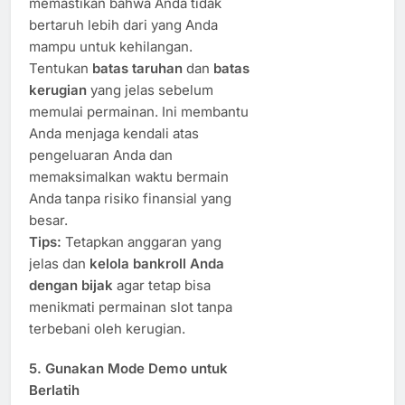
memastikan bahwa Anda tidak
bertaruh lebih dari yang Anda
mampu untuk kehilangan.
Tentukan
batas taruhan
dan
batas
kerugian
yang jelas sebelum
memulai permainan. Ini membantu
Anda menjaga kendali atas
pengeluaran Anda dan
memaksimalkan waktu bermain
Anda tanpa risiko finansial yang
besar.
Tips:
Tetapkan anggaran yang
jelas dan
kelola bankroll Anda
dengan bijak
agar tetap bisa
menikmati permainan slot tanpa
terbebani oleh kerugian.
5.
Gunakan Mode Demo untuk
Berlatih