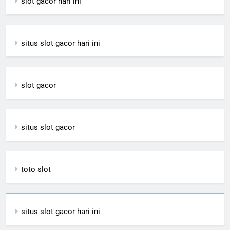
slot gacor hari ini
situs slot gacor hari ini
slot gacor
situs slot gacor
toto slot
situs slot gacor hari ini