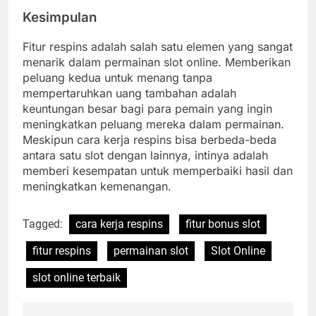
Kesimpulan
Fitur respins adalah salah satu elemen yang sangat
menarik dalam permainan slot online. Memberikan
peluang kedua untuk menang tanpa
mempertaruhkan uang tambahan adalah
keuntungan besar bagi para pemain yang ingin
meningkatkan peluang mereka dalam permainan.
Meskipun cara kerja respins bisa berbeda-beda
antara satu slot dengan lainnya, intinya adalah
memberi kesempatan untuk memperbaiki hasil dan
meningkatkan kemenangan.
Tagged:
cara kerja respins
fitur bonus slot
fitur respins
permainan slot
Slot Online
slot online terbaik