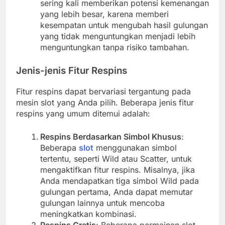
sering kali memberikan potensi kemenangan
yang lebih besar, karena memberi
kesempatan untuk mengubah hasil gulungan
yang tidak menguntungkan menjadi lebih
menguntungkan tanpa risiko tambahan.
Jenis-jenis Fitur Respins
Fitur respins dapat bervariasi tergantung pada
mesin slot yang Anda pilih. Beberapa jenis fitur
respins yang umum ditemui adalah:
Respins Berdasarkan Simbol Khusus
:
Beberapa
slot
menggunakan simbol
tertentu, seperti Wild atau Scatter, untuk
mengaktifkan fitur respins. Misalnya, jika
Anda mendapatkan tiga simbol Wild pada
gulungan pertama, Anda dapat memutar
gulungan lainnya untuk mencoba
meningkatkan kombinasi.