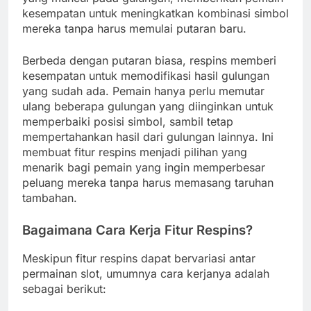
kesempatan untuk meningkatkan kombinasi simbol
mereka tanpa harus memulai putaran baru.
Berbeda dengan putaran biasa, respins memberi
kesempatan untuk memodifikasi hasil gulungan
yang sudah ada. Pemain hanya perlu memutar
ulang beberapa gulungan yang diinginkan untuk
memperbaiki posisi simbol, sambil tetap
mempertahankan hasil dari gulungan lainnya. Ini
membuat fitur respins menjadi pilihan yang
menarik bagi pemain yang ingin memperbesar
peluang mereka tanpa harus memasang taruhan
tambahan.
Bagaimana Cara Kerja Fitur Respins?
Meskipun fitur respins dapat bervariasi antar
permainan slot, umumnya cara kerjanya adalah
sebagai berikut: