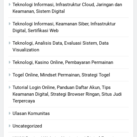
Teknologi Informasi, Infrastruktur Cloud, Jaringan dan
Keamanan, Sistem Digital
Teknologi Informasi, Keamanan Siber, Infrastruktur
Digital, Sertifikasi Web
Teknologi, Analisis Data, Evaluasi Sistem, Data
Visualization
Teknologi, Kasino Online, Pembayaran Permainan
Togel Online, Mindset Permainan, Strategi Togel
Tutorial Login Online, Panduan Daftar Akun, Tips
Keamanan Digital, Strategi Browser Ringan, Situs Judi
Terpercaya
Ulasan Komunitas
Uncategorized