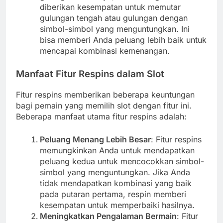
diberikan kesempatan untuk memutar
gulungan tengah atau gulungan dengan
simbol-simbol yang menguntungkan. Ini
bisa memberi Anda peluang lebih baik untuk
mencapai kombinasi kemenangan.
Manfaat Fitur Respins dalam Slot
Fitur respins memberikan beberapa keuntungan
bagi pemain yang memilih slot dengan fitur ini.
Beberapa manfaat utama fitur respins adalah:
Peluang Menang Lebih Besar
: Fitur respins
memungkinkan Anda untuk mendapatkan
peluang kedua untuk mencocokkan simbol-
simbol yang menguntungkan. Jika Anda
tidak mendapatkan kombinasi yang baik
pada putaran pertama, respin memberi
kesempatan untuk memperbaiki hasilnya.
Meningkatkan Pengalaman Bermain
: Fitur