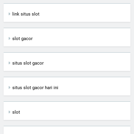
link situs slot
slot gacor
situs slot gacor
situs slot gacor hari ini
slot