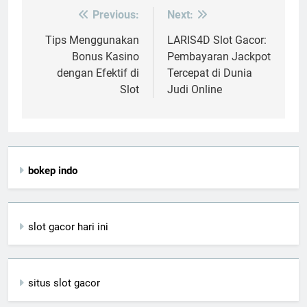
Previous:
Next:
Post
navigation
Tips Menggunakan
LARIS4D Slot Gacor:
Bonus Kasino
Pembayaran Jackpot
dengan Efektif di
Tercepat di Dunia
Slot
Judi Online
bokep indo
slot gacor hari ini
situs slot gacor