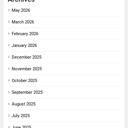
May 2026
March 2026
February 2026
January 2026
December 2025
November 2025
October 2025
September 2025
August 2025
July 2025
June 2025