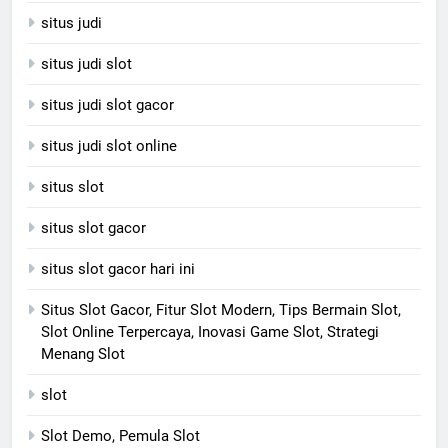
situs judi
situs judi slot
situs judi slot gacor
situs judi slot online
situs slot
situs slot gacor
situs slot gacor hari ini
Situs Slot Gacor, Fitur Slot Modern, Tips Bermain Slot,
Slot Online Terpercaya, Inovasi Game Slot, Strategi
Menang Slot
slot
Slot Demo, Pemula Slot