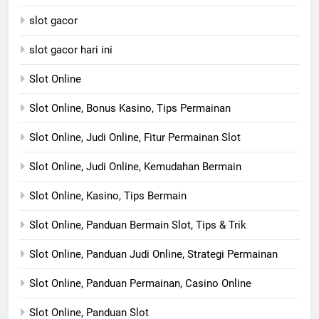
slot gacor
slot gacor hari ini
Slot Online
Slot Online, Bonus Kasino, Tips Permainan
Slot Online, Judi Online, Fitur Permainan Slot
Slot Online, Judi Online, Kemudahan Bermain
Slot Online, Kasino, Tips Bermain
Slot Online, Panduan Bermain Slot, Tips & Trik
Slot Online, Panduan Judi Online, Strategi Permainan
Slot Online, Panduan Permainan, Casino Online
Slot Online, Panduan Slot