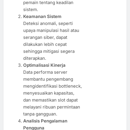
pemain tentang keadilan
sistem.
Keamanan Sistem
Deteksi anomali, seperti
upaya manipulasi hasil atau
serangan siber, dapat
dilakukan lebih cepat
sehingga mitigasi segera
diterapkan.
Optimalisasi Kinerja
Data performa server
membantu pengembang
mengidentifikasi bottleneck,
menyesuaikan kapasitas,
dan memastikan slot dapat
melayani ribuan permintaan
tanpa gangguan.
Analisis Pengalaman
Pengguna