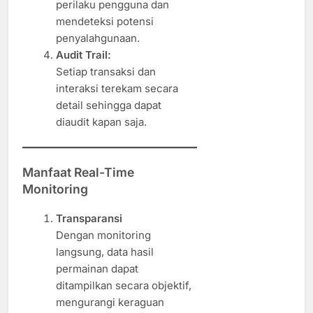
perilaku pengguna dan
mendeteksi potensi
penyalahgunaan.
Audit Trail:
Setiap transaksi dan
interaksi terekam secara
detail sehingga dapat
diaudit kapan saja.
Manfaat Real-Time
Monitoring
Transparansi
Dengan monitoring
langsung, data hasil
permainan dapat
ditampilkan secara objektif,
mengurangi keraguan