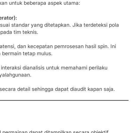
nakan untuk beberapa aspek utama:
ator):
uai standar yang ditetapkan. Jika terdeteksi pola
pada tim teknis.
latensi, dan kecepatan pemrosesan hasil spin. Ini
 bermain tetap mulus.
 interaksi dianalisis untuk memahami perilaku
yalahgunaan.
secara detail sehingga dapat diaudit kapan saja.
 permainan dapat ditampilkan secara objektif,