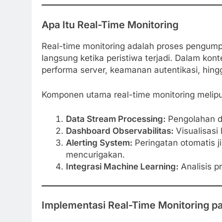
Apa Itu Real-Time Monitoring
Real-time monitoring adalah proses pengumpul
langsung ketika peristiwa terjadi. Dalam kon
performa server, keamanan autentikasi, hing
Komponen utama real-time monitoring melipu
Data Stream Processing:
Pengolahan d
Dashboard Observabilitas:
Visualisasi 
Alerting System:
Peringatan otomatis ji
mencurigakan.
Integrasi Machine Learning:
Analisis p
Implementasi Real-Time Monitoring pa