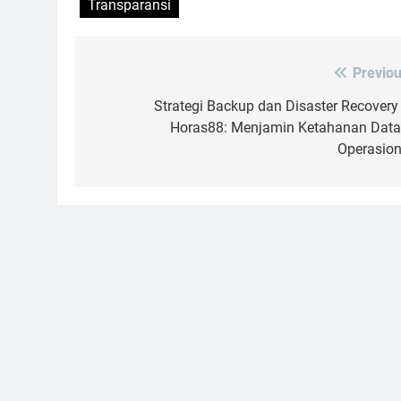
Transparansi
Previou
Post
navigation
Strategi Backup dan Disaster Recovery 
Horas88: Menjamin Ketahanan Data
Operasion