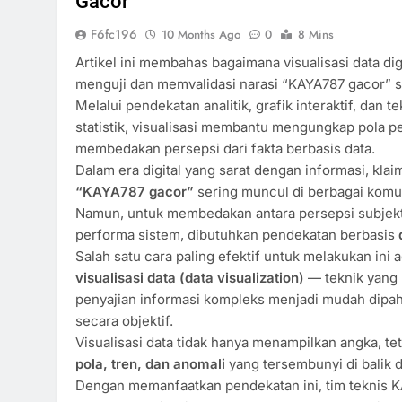
Gacor
F6fc196
10 Months Ago
0
8 Mins
Artikel ini membahas bagaimana visualisasi data d
menguji dan memvalidasi narasi “KAYA787 gacor” se
Melalui pendekatan analitik, grafik interaktif, dan t
statistik, visualisasi membantu mengungkap pola p
membedakan persepsi dari fakta berbasis data.
Dalam era digital yang sarat dengan informasi, klai
“KAYA787 gacor”
sering muncul di berbagai komu
Namun, untuk membedakan antara persepsi subjekti
performa sistem, dibutuhkan pendekatan berbasis
Salah satu cara paling efektif untuk melakukan ini 
visualisasi data (data visualization)
— teknik yang
penyajian informasi kompleks menjadi mudah dipah
secara objektif.
Visualisasi data tidak hanya menampilkan angka, t
pola, tren, dan anomali
yang tersembunyi di balik 
Dengan memanfaatkan pendekatan ini, tim teknis 