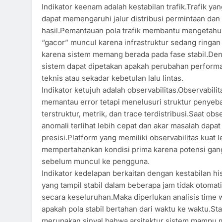
Indikator keenam adalah kestabilan trafik.Trafik ya
dapat memengaruhi jalur distribusi permintaan dan
hasil.Pemantauan pola trafik membantu mengetahui
“gacor” muncul karena infrastruktur sedang ringan
karena sistem memang berada pada fase stabil.Deng
sistem dapat dipetakan apakah perubahan performa 
teknis atau sekadar kebetulan lalu lintas.
Indikator ketujuh adalah observabilitas.Observabilit
memantau error tetapi menelusuri struktur penyeba
terstruktur, metrik, dan trace terdistribusi.Saat obse
anomali terlihat lebih cepat dan akar masalah dap
presisi.Platform yang memiliki observabilitas kuat 
mempertahankan kondisi prima karena potensi gan
sebelum muncul ke pengguna.
Indikator kedelapan berkaitan dengan kestabilan hi
yang tampil stabil dalam beberapa jam tidak otomat
secara keseluruhan.Maka diperlukan analisis time 
apakah pola stabil bertahan dari waktu ke waktu.Sta
merupakan sinyal bahwa arsitektur sistem mampu 