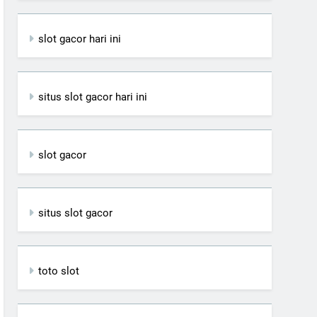
slot gacor hari ini
situs slot gacor hari ini
slot gacor
situs slot gacor
toto slot