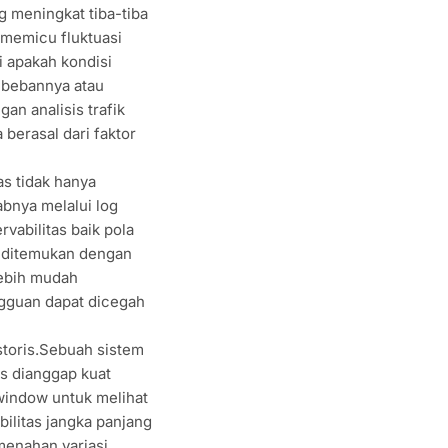
ng meningkat tiba-tiba
 memicu fluktuasi
 apakah kondisi
 bebannya atau
an analisis trafik
berasal dari faktor
as tidak hanya
bnya melalui log
rvabilitas baik pola
at ditemukan dengan
lebih mudah
gguan dapat dicegah
storis.Sebuah sistem
is dianggap kuat
window untuk melihat
bilitas jangka panjang
menahan variasi