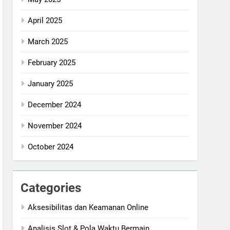
April 2025
March 2025
February 2025
January 2025
December 2024
November 2024
October 2024
Categories
Aksesibilitas dan Keamanan Online
Analisis Slot & Pola Waktu Bermain