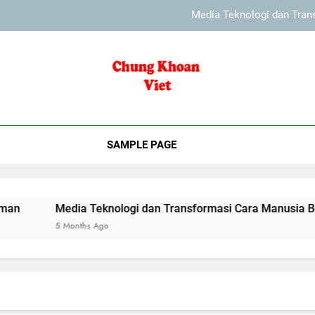
Media Teknologi dan Tran
Panduan Lengkap Login Tiara4D 
Analisis Responsivitas Desain Lebah4D: Optimalis
ng Khoan Viet
Cara Mengoptimalkan Pengalaman Akses LAE138 Lin
Berita Terbaru Tentang Saham Dan Pasar Keuangan Vietnam Di
Media Teknologi dan Tran
SAMPLE PAGE
Panduan Lengkap Login Tiara4D 
Analisis Responsivitas Desain Lebah4D: Optimalis
edia Teknologi dan Transformasi Cara Manusia Berkomunikas
Months Ago