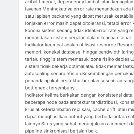
akibat timeout, dependency lambat, atau kegagalan
layanan.Meningkatnya error rate menandakan ada t
satu lapisan backend yang dapat merusak kestabil
lonjakan error masih dapat ditoleransi, tetapi erro
kondisi sistem sedang tidak ideal.Error rate yang r
menandakan sistem berjalan dalam keadaan sehat.
Indikator keempat adalah utilisasi resource.Resour
memori, koneksi database, hingga bandwidth jaringan
terlalu tinggi sistem memasuki zona risiko deplesi.J
sistem tidak bekerja optimal atau tidak memanfaa
autoscaling secara efisien.Keseimbangan pemakai
penanda apakah arsitektur berjalan sesuai rancan
bottleneck tersembunyi.
Indikator kelima berkaitan dengan konsistensi data.
beberapa node pada arsitektur terdistribusi, konsi
krusial.Keterlambatan replikasi, cache drift, atau 
dapat menghasilkan output yang berbeda antara sa
lainnya.Situs yang sehat menunjukkan alignment da
pipeline sinkronisasi berjalan baik.