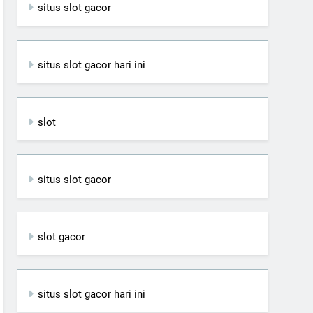
situs slot gacor
situs slot gacor hari ini
slot
situs slot gacor
slot gacor
situs slot gacor hari ini