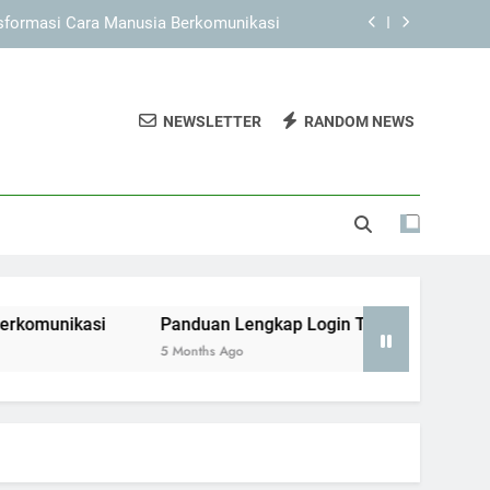
sformasi Cara Manusia Berkomunikasi
melalui Browser dan Perangkat Mobile
asi Tampilan untuk Berbagai Perangkat
NEWSLETTER
RANDOM NEWS
k Alternatif dengan Aman dan Nyaman
 Chung Khoan Viet.
sformasi Cara Manusia Berkomunikasi
melalui Browser dan Perangkat Mobile
asi Tampilan untuk Berbagai Perangkat
i
Panduan Lengkap Login Tiara4D melalui Browser dan 
5 Months Ago