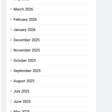
March 2026
February 2026
January 2026
December 2025
November 2025
October 2025
September 2025
August 2025
July 2025
June 2025
May 2025