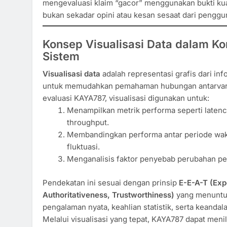
mengevaluasi klaim “gacor” menggunakan bukti kuan
bukan sekadar opini atau kesan sesaat dari penggu
Konsep Visualisasi Data dalam Ko
Sistem
Visualisasi data
adalah representasi grafis dari in
untuk memudahkan pemahaman hubungan antarvari
evaluasi KAYA787, visualisasi digunakan untuk:
Menampilkan metrik performa seperti latenc
throughput.
Membandingkan performa antar periode wak
fluktuasi.
Menganalisis faktor penyebab perubahan pe
Pendekatan ini sesuai dengan prinsip
E-E-A-T (Exp
Authoritativeness, Trustworthiness)
yang menuntut
pengalaman nyata, keahlian statistik, serta keandal
Melalui visualisasi yang tepat, KAYA787 dapat menil