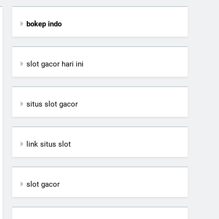
bokep indo
slot gacor hari ini
situs slot gacor
link situs slot
slot gacor