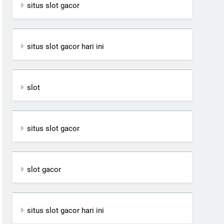
situs slot gacor
situs slot gacor hari ini
slot
situs slot gacor
slot gacor
situs slot gacor hari ini