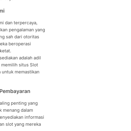
mi
mi dan terpercaya,
erikan pengalaman yang
ng sah dari otoritas
eka beroperasi
ketat.
sediakan adalah adil
 memilih situs Slot
ma untuk memastikan
r Pembayaran
paling penting yang
uk menang dalam
menyediakan informasi
an slot yang mereka