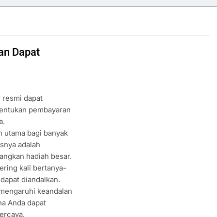
an Dapat
 resmi dapat
enentukan pembayaran
a.
an utama bagi banyak
asnya adalah
ngkan hadiah besar.
ring kali bertanya-
 dapat diandalkan.
emengaruhi keandalan
na Anda dapat
ercaya.