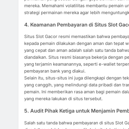
mereka. Memahami volatilitas membantu pemain u
strategi permainan mereka agar lebih menguntung
4.
Keamanan Pembayaran di Situs Slot Gac
Situs Slot Gacor resmi memastikan bahwa pembaya
kepada pemain dilakukan dengan aman dan tepat 
yang cepat dan aman adalah salah satu tanda bahwa
diandalkan. Situs resmi biasanya bekerja dengan 
yang terjamin keamanannya, seperti e-wallet terp
pembayaran bank yang diakui.
Selain itu, situs-situs ini juga dilengkapi dengan te
yang canggih, yang melindungi data pribadi dan tr
pemain. Ini memberikan rasa aman bagi pemain dala
yang mereka lakukan di situs tersebut.
5.
Audit Pihak Ketiga untuk Menjamin Pem
Salah satu tanda bahwa pembayaran di situs Slot G