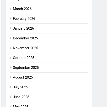
March 2026
February 2026
January 2026
December 2025
November 2025
October 2025
September 2025
August 2025
July 2025
June 2025
May 2025