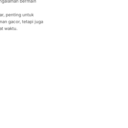
engalaman bermain
r, penting untuk
an gacor, tetapi juga
at waktu.