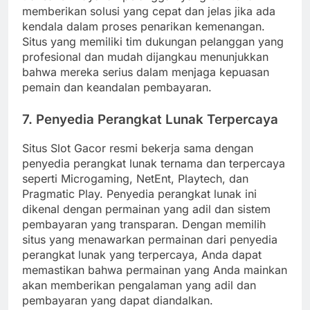
memberikan solusi yang cepat dan jelas jika ada
kendala dalam proses penarikan kemenangan.
Situs yang memiliki tim dukungan pelanggan yang
profesional dan mudah dijangkau menunjukkan
bahwa mereka serius dalam menjaga kepuasan
pemain dan keandalan pembayaran.
7.
Penyedia Perangkat Lunak Terpercaya
Situs Slot Gacor resmi bekerja sama dengan
penyedia perangkat lunak ternama dan terpercaya
seperti Microgaming, NetEnt, Playtech, dan
Pragmatic Play. Penyedia perangkat lunak ini
dikenal dengan permainan yang adil dan sistem
pembayaran yang transparan. Dengan memilih
situs yang menawarkan permainan dari penyedia
perangkat lunak yang terpercaya, Anda dapat
memastikan bahwa permainan yang Anda mainkan
akan memberikan pengalaman yang adil dan
pembayaran yang dapat diandalkan.