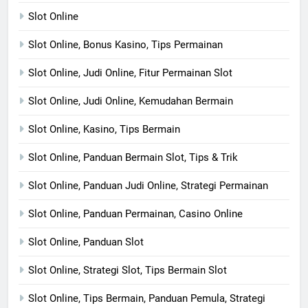
Slot Online
Slot Online, Bonus Kasino, Tips Permainan
Slot Online, Judi Online, Fitur Permainan Slot
Slot Online, Judi Online, Kemudahan Bermain
Slot Online, Kasino, Tips Bermain
Slot Online, Panduan Bermain Slot, Tips & Trik
Slot Online, Panduan Judi Online, Strategi Permainan
Slot Online, Panduan Permainan, Casino Online
Slot Online, Panduan Slot
Slot Online, Strategi Slot, Tips Bermain Slot
Slot Online, Tips Bermain, Panduan Pemula, Strategi