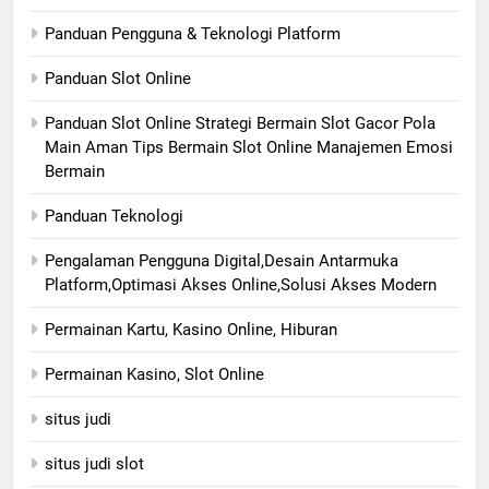
Panduan Pengguna & Teknologi Platform
Panduan Slot Online
Panduan Slot Online Strategi Bermain Slot Gacor Pola
Main Aman Tips Bermain Slot Online Manajemen Emosi
Bermain
Panduan Teknologi
Pengalaman Pengguna Digital,Desain Antarmuka
Platform,Optimasi Akses Online,Solusi Akses Modern
Permainan Kartu, Kasino Online, Hiburan
Permainan Kasino, Slot Online
situs judi
situs judi slot