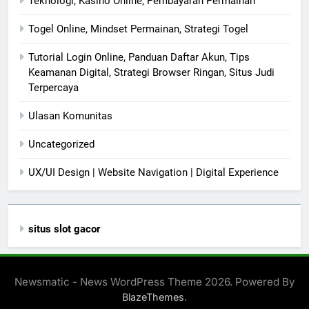
Teknologi, Kasino Online, Pembayaran Permainan
Togel Online, Mindset Permainan, Strategi Togel
Tutorial Login Online, Panduan Daftar Akun, Tips
Keamanan Digital, Strategi Browser Ringan, Situs Judi
Terpercaya
Ulasan Komunitas
Uncategorized
UX/UI Design | Website Navigation | Digital Experience
situs slot gacor
Newsmatic - News WordPress Theme 2026. Powered By
.
BlazeThemes