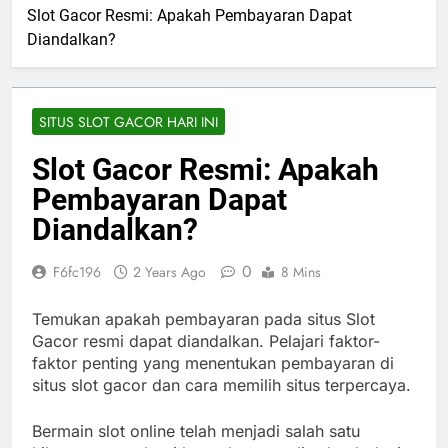
Slot Gacor Resmi: Apakah Pembayaran Dapat
Diandalkan?
SITUS SLOT GACOR HARI INI
Slot Gacor Resmi: Apakah
Pembayaran Dapat
Diandalkan?
0
F6fc196
2 Years Ago
8 Mins
Temukan apakah pembayaran pada situs Slot
Gacor resmi dapat diandalkan. Pelajari faktor-
faktor penting yang menentukan pembayaran di
situs slot gacor dan cara memilih situs terpercaya.
Bermain slot online telah menjadi salah satu