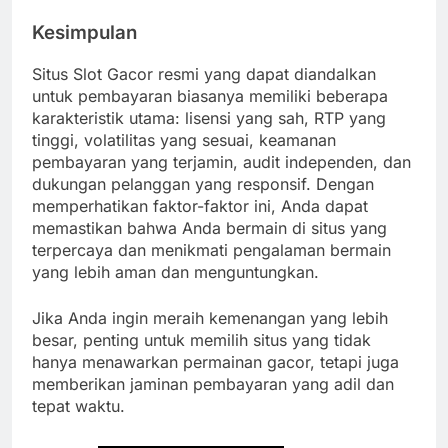
Kesimpulan
Situs Slot Gacor resmi yang dapat diandalkan
untuk pembayaran biasanya memiliki beberapa
karakteristik utama: lisensi yang sah, RTP yang
tinggi, volatilitas yang sesuai, keamanan
pembayaran yang terjamin, audit independen, dan
dukungan pelanggan yang responsif. Dengan
memperhatikan faktor-faktor ini, Anda dapat
memastikan bahwa Anda bermain di situs yang
terpercaya dan menikmati pengalaman bermain
yang lebih aman dan menguntungkan.
Jika Anda ingin meraih kemenangan yang lebih
besar, penting untuk memilih situs yang tidak
hanya menawarkan permainan gacor, tetapi juga
memberikan jaminan pembayaran yang adil dan
tepat waktu.