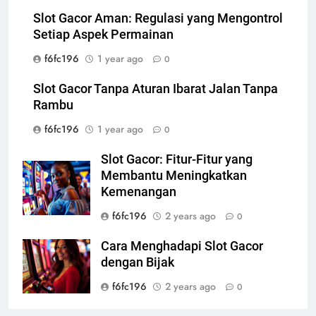
Slot Gacor Aman: Regulasi yang Mengontrol
Setiap Aspek Permainan
f6fc196
1 year ago
0
Slot Gacor Tanpa Aturan Ibarat Jalan Tanpa
Rambu
f6fc196
1 year ago
0
Slot Gacor: Fitur-Fitur yang
Membantu Meningkatkan
Kemenangan
f6fc196
2 years ago
0
Cara Menghadapi Slot Gacor
dengan Bijak
f6fc196
2 years ago
0