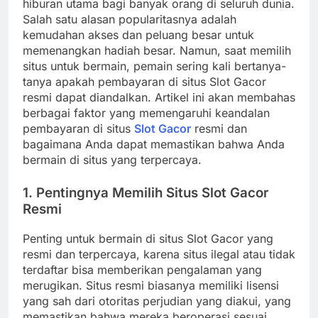
hiburan utama bagi banyak orang di seluruh dunia.
Salah satu alasan popularitasnya adalah
kemudahan akses dan peluang besar untuk
memenangkan hadiah besar. Namun, saat memilih
situs untuk bermain, pemain sering kali bertanya-
tanya apakah pembayaran di situs Slot Gacor
resmi dapat diandalkan. Artikel ini akan membahas
berbagai faktor yang memengaruhi keandalan
pembayaran di situs
Slot Gacor
resmi dan
bagaimana Anda dapat memastikan bahwa Anda
bermain di situs yang terpercaya.
1.
Pentingnya Memilih Situs Slot Gacor
Resmi
Penting untuk bermain di situs Slot Gacor yang
resmi dan terpercaya, karena situs ilegal atau tidak
terdaftar bisa memberikan pengalaman yang
merugikan. Situs resmi biasanya memiliki lisensi
yang sah dari otoritas perjudian yang diakui, yang
memastikan bahwa mereka beroperasi sesuai