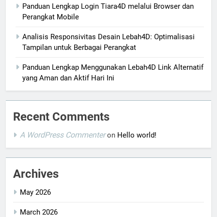
Panduan Lengkap Login Tiara4D melalui Browser dan
Perangkat Mobile
Analisis Responsivitas Desain Lebah4D: Optimalisasi
Tampilan untuk Berbagai Perangkat
Panduan Lengkap Menggunakan Lebah4D Link Alternatif
yang Aman dan Aktif Hari Ini
Recent Comments
A WordPress Commenter
on
Hello world!
Archives
May 2026
March 2026