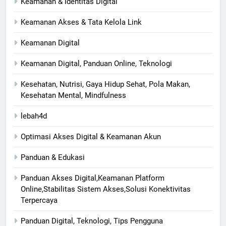
Keamanan & Identitas Digital
Keamanan Akses & Tata Kelola Link
Keamanan Digital
Keamanan Digital, Panduan Online, Teknologi
Kesehatan, Nutrisi, Gaya Hidup Sehat, Pola Makan,
Kesehatan Mental, Mindfulness
lebah4d
Optimasi Akses Digital & Keamanan Akun
Panduan & Edukasi
Panduan Akses Digital,Keamanan Platform
Online,Stabilitas Sistem Akses,Solusi Konektivitas
Terpercaya
Panduan Digital, Teknologi, Tips Pengguna