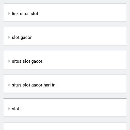
link situs slot
slot gacor
situs slot gacor
situs slot gacor hari ini
slot