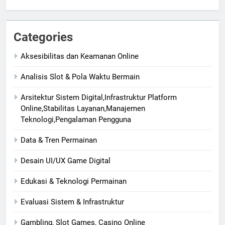
Categories
Aksesibilitas dan Keamanan Online
Analisis Slot & Pola Waktu Bermain
Arsitektur Sistem Digital,Infrastruktur Platform
Online,Stabilitas Layanan,Manajemen
Teknologi,Pengalaman Pengguna
Data & Tren Permainan
Desain UI/UX Game Digital
Edukasi & Teknologi Permainan
Evaluasi Sistem & Infrastruktur
Gambling, Slot Games, Casino Online