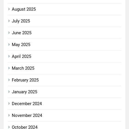
August 2025
July 2025
June 2025
May 2025
April 2025
March 2025
February 2025
January 2025
December 2024
November 2024
October 2024