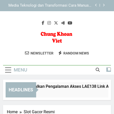
Skip
Panduan Lengkap Login Tiara4D melalui Browser
to
dan Perangkat Mobile
content
Analisis Responsivitas Desain Lebah4D:
Optimalisasi Tampilan untuk Berbagai Perangkat
Cara Mengoptimalkan Pengalaman Akses
LAE138 Link Alternatif dengan Aman dan Nyaman
Media Teknologi dan Transformasi Cara Manusia
Berkomunikasi
Chung Khoan
Dapatkan Berita Terbaru Tentang Saham
Panduan Lengkap Login Tiara4D melalui Browser
NEWSLETTER
RANDOM NEWS
dan Perangkat Mobile
Viet
Dan Pasar Keuangan Vietnam Di Chung
Analisis Responsivitas Desain Lebah4D:
Khoan Viet.
Optimalisasi Tampilan untuk Berbagai Perangkat
MENU
ara Mengoptimalkan Pengalaman Akses LAE138 Link Alterna
HEADLINES
 Months Ago
Home
Slot Gacor Resmi