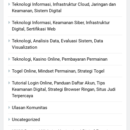
Teknologi Informasi, Infrastruktur Cloud, Jaringan dan
Keamanan, Sistem Digital
Teknologi Informasi, Keamanan Siber, Infrastruktur
Digital, Sertifikasi Web
Teknologi, Analisis Data, Evaluasi Sistem, Data
Visualization
Teknologi, Kasino Online, Pembayaran Permainan
Togel Online, Mindset Permainan, Strategi Togel
Tutorial Login Online, Panduan Daftar Akun, Tips
Keamanan Digital, Strategi Browser Ringan, Situs Judi
Terpercaya
Ulasan Komunitas
Uncategorized