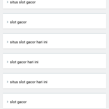
situs slot gacor
slot gacor
situs slot gacor hari ini
slot gacor hari ini
situs slot gacor hari ini
slot gacor