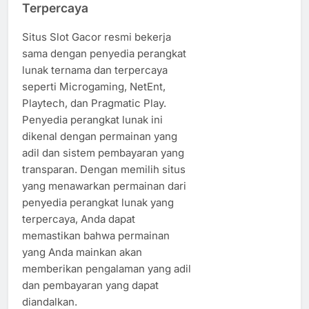
Terpercaya
Situs Slot Gacor resmi bekerja
sama dengan penyedia perangkat
lunak ternama dan terpercaya
seperti Microgaming, NetEnt,
Playtech, dan Pragmatic Play.
Penyedia perangkat lunak ini
dikenal dengan permainan yang
adil dan sistem pembayaran yang
transparan. Dengan memilih situs
yang menawarkan permainan dari
penyedia perangkat lunak yang
terpercaya, Anda dapat
memastikan bahwa permainan
yang Anda mainkan akan
memberikan pengalaman yang adil
dan pembayaran yang dapat
diandalkan.