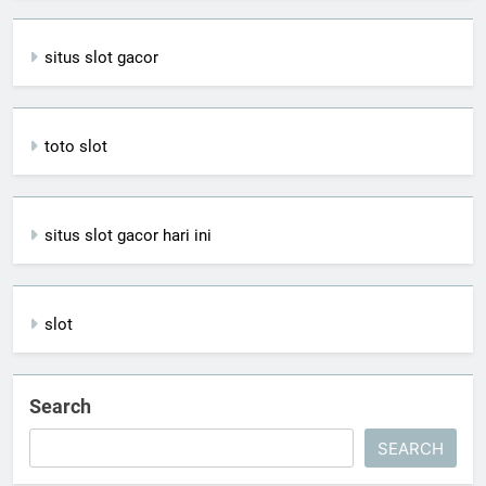
situs slot gacor
toto slot
situs slot gacor hari ini
slot
Search
SEARCH