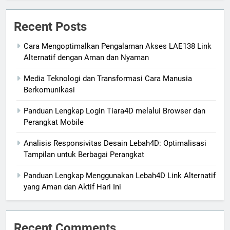
Recent Posts
Cara Mengoptimalkan Pengalaman Akses LAE138 Link
Alternatif dengan Aman dan Nyaman
Media Teknologi dan Transformasi Cara Manusia
Berkomunikasi
Panduan Lengkap Login Tiara4D melalui Browser dan
Perangkat Mobile
Analisis Responsivitas Desain Lebah4D: Optimalisasi
Tampilan untuk Berbagai Perangkat
Panduan Lengkap Menggunakan Lebah4D Link Alternatif
yang Aman dan Aktif Hari Ini
Recent Comments