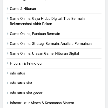
Game & Hiburan
Game Online, Gaya Hidup Digital, Tips Bermain,
Rekomendasi Akhir Pekan
Game Online, Panduan Bermain
Game Online, Strategi Bermain, Analisis Permainan
Game Online, Ulasan Game, Hiburan Digital
Hiburan & Teknologi
info situs
info situs slot
info situs slot gacor
Infrastruktur Akses & Keamanan Sistem