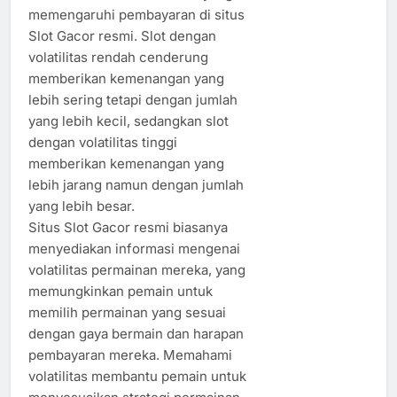
memengaruhi pembayaran di situs
Slot Gacor resmi. Slot dengan
volatilitas rendah cenderung
memberikan kemenangan yang
lebih sering tetapi dengan jumlah
yang lebih kecil, sedangkan slot
dengan volatilitas tinggi
memberikan kemenangan yang
lebih jarang namun dengan jumlah
yang lebih besar.
Situs Slot Gacor resmi biasanya
menyediakan informasi mengenai
volatilitas permainan mereka, yang
memungkinkan pemain untuk
memilih permainan yang sesuai
dengan gaya bermain dan harapan
pembayaran mereka. Memahami
volatilitas membantu pemain untuk