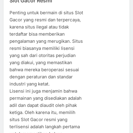
Slot Gacor Resmi
Penting untuk bermain di situs Slot
Gacor yang resmi dan terpercaya,
karena situs ilegal atau tidak
terdaftar bisa memberikan
pengalaman yang merugikan. Situs
resmi biasanya memiliki lisensi
yang sah dari otoritas perjudian
yang diakui, yang memastikan
bahwa mereka beroperasi sesuai
dengan peraturan dan standar
industri yang ketat.
Lisensi ini juga menjamin bahwa
permainan yang disediakan adalah
adil dan dapat diaudit oleh pihak
ketiga. Oleh karena itu, memilih
situs Slot Gacor resmi yang
terlisensi adalah langkah pertama