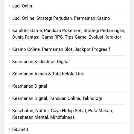
Judi Onlin
Judi Online, Strategi Perjudian, Permainan Kasino
Karakter Game, Panduan Pokémon, Strategi Pertarungan,
Dunia Fantasi, Game RPG, Tips Game, Evolusi Karakter
Kasino Online, Permainan Slot, Jackpot Progresif
Keamanan & Identitas Digital
Keamanan Akses & Tata Kelola Link
Keamanan Digital
Keamanan Digital, Panduan Online, Teknologi
Kesehatan, Nutrisi, Gaya Hidup Sehat, Pola Makan,
Kesehatan Mental, Mindfulness
lebah4d