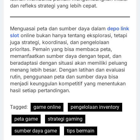
dan refleks strategi yang lebih cepat.
Menguasai peta dan sumber daya dalam
depo link
slot
online bukan hanya tentang eksplorasi, tetapi
juga strategi, koordinasi, dan pengelolaan
prioritas. Pemain yang bisa membaca peta,
memanfaatkan sumber daya dengan tepat, dan
beradaptasi dengan situasi akan memiliki peluang
menang lebih besar. Dengan latihan dan evaluasi
rutin, penggunaan peta dan sumber daya bisa
menjadi keunggulan kompetitif yang menentukan
hasil setiap pertandingan.
Tagged:
game online
pengelolaan inventory
peta game
strategi gaming
sumber daya game
tips bermain