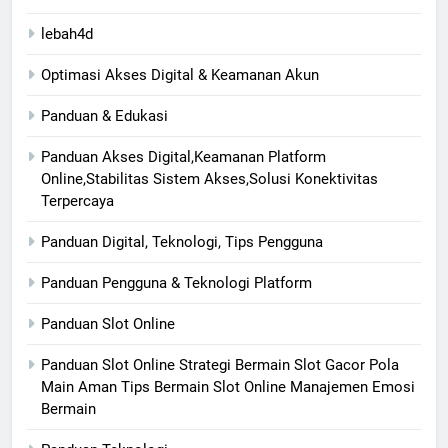
lebah4d
Optimasi Akses Digital & Keamanan Akun
Panduan & Edukasi
Panduan Akses Digital,Keamanan Platform
Online,Stabilitas Sistem Akses,Solusi Konektivitas
Terpercaya
Panduan Digital, Teknologi, Tips Pengguna
Panduan Pengguna & Teknologi Platform
Panduan Slot Online
Panduan Slot Online Strategi Bermain Slot Gacor Pola
Main Aman Tips Bermain Slot Online Manajemen Emosi
Bermain