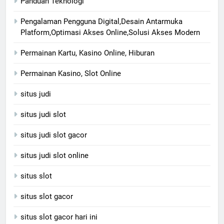
Panduan Teknologi
Pengalaman Pengguna Digital,Desain Antarmuka
Platform,Optimasi Akses Online,Solusi Akses Modern
Permainan Kartu, Kasino Online, Hiburan
Permainan Kasino, Slot Online
situs judi
situs judi slot
situs judi slot gacor
situs judi slot online
situs slot
situs slot gacor
situs slot gacor hari ini