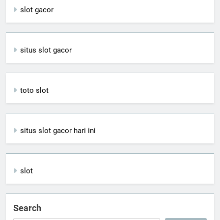
slot gacor
situs slot gacor
toto slot
situs slot gacor hari ini
slot
Search