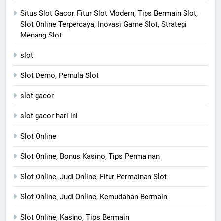
Situs Slot Gacor, Fitur Slot Modern, Tips Bermain Slot,
Slot Online Terpercaya, Inovasi Game Slot, Strategi
Menang Slot
slot
Slot Demo, Pemula Slot
slot gacor
slot gacor hari ini
Slot Online
Slot Online, Bonus Kasino, Tips Permainan
Slot Online, Judi Online, Fitur Permainan Slot
Slot Online, Judi Online, Kemudahan Bermain
Slot Online, Kasino, Tips Bermain