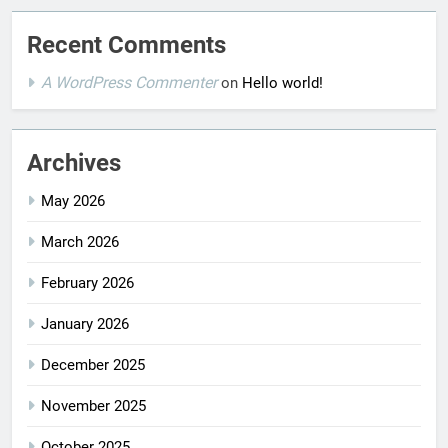
Recent Comments
A WordPress Commenter
on
Hello world!
Archives
May 2026
March 2026
February 2026
January 2026
December 2025
November 2025
October 2025