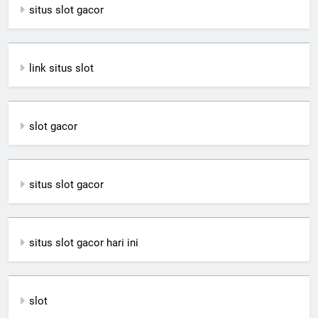
situs slot gacor
link situs slot
slot gacor
situs slot gacor
situs slot gacor hari ini
slot