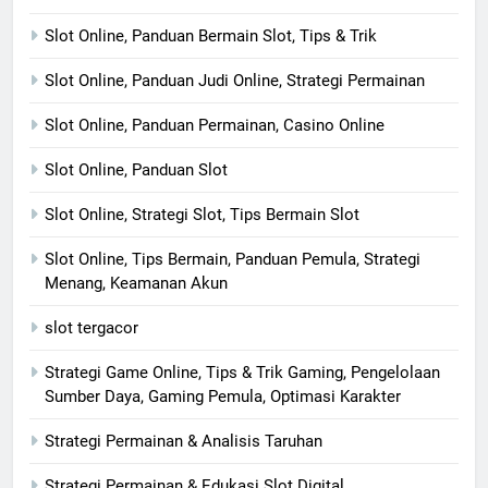
Slot Online, Panduan Bermain Slot, Tips & Trik
Slot Online, Panduan Judi Online, Strategi Permainan
Slot Online, Panduan Permainan, Casino Online
Slot Online, Panduan Slot
Slot Online, Strategi Slot, Tips Bermain Slot
Slot Online, Tips Bermain, Panduan Pemula, Strategi
Menang, Keamanan Akun
slot tergacor
Strategi Game Online, Tips & Trik Gaming, Pengelolaan
Sumber Daya, Gaming Pemula, Optimasi Karakter
Strategi Permainan & Analisis Taruhan
Strategi Permainan & Edukasi Slot Digital