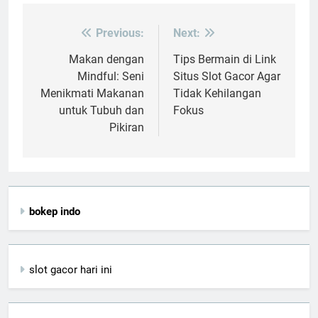
Previous:
Next:
Post
navigation
Makan dengan
Tips Bermain di Link
Mindful: Seni
Situs Slot Gacor Agar
Menikmati Makanan
Tidak Kehilangan
untuk Tubuh dan
Fokus
Pikiran
bokep indo
slot gacor hari ini