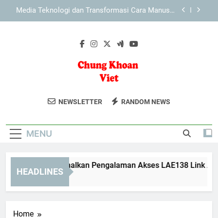
Skip
Media Teknologi dan Transformasi Cara Manusia
Berkomunikasi
to
Panduan Lengkap Login Tiara4D melalui Browser
content
dan Perangkat Mobile
Analisis Responsivitas Desain Lebah4D:
Optimalisasi Tampilan untuk Berbagai Perangkat
Cara Mengoptimalkan Pengalaman Akses
LAE138 Link Alternatif dengan Aman dan Nyaman
Chung Khoan
Media Teknologi dan Transformasi Cara Manusia
Dapatkan Berita Terbaru Tentang Saham
Berkomunikasi
NEWSLETTER
RANDOM NEWS
Viet
Dan Pasar Keuangan Vietnam Di Chung
Panduan Lengkap Login Tiara4D melalui Browser
dan Perangkat Mobile
Khoan Viet.
MENU
Analisis Responsivitas Desain Lebah4D:
Optimalisasi Tampilan untuk Berbagai Perangkat
Cara Mengoptimalkan Pengalaman Akses LAE138 Link Alter
HEADLINES
3 Months Ago
Home