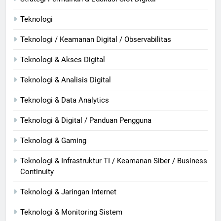
Teknologi
Teknologi / Keamanan Digital / Observabilitas
Teknologi & Akses Digital
Teknologi & Analisis Digital
Teknologi & Data Analytics
Teknologi & Digital / Panduan Pengguna
Teknologi & Gaming
Teknologi & Infrastruktur TI / Keamanan Siber / Business
Continuity
Teknologi & Jaringan Internet
Teknologi & Monitoring Sistem